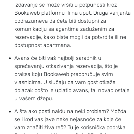
izdavanje se može vršiti u potpunosti kroz
Bookaweb platformu ili na uput. Druga varijanta
podrazumeva da ćete biti dostupni za
komunikaciju sa agentima zaduženim za
rezervacije, kako biste mogli da potvrdite ili ne
dostupnost apartmana.
Avans će biti vaš najbolji saradnik u
sprečavanju otkazivanja rezervacija, što je
praksa koju Bookaweb preporučuje svim
vlasnicima. U slučaju da vam gost otkaže
dolazak pošto je uplatio avans, taj novac ostaje
u vašem džepu.
A šta ako gosti naiđu na neki problem? Možda
se i kod vas jave neke nejasnoće za koje će
vam značiti živa reč? Tu je korisnička podrška