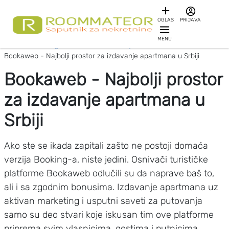
OGLAS
PRIJAVA
MENU
Početna
Blog
Saveti za izdavanje nekretnina
Bookaweb - Najbolji prostor za izdavanje apartmana u Srbiji
Bookaweb - Najbolji prostor
za izdavanje apartmana u
Srbiji
Ako ste se ikada zapitali zašto ne postoji domaća
verzija Booking-a, niste jedini. Osnivači turističke
platforme Bookaweb odlučili su da naprave baš to,
ali i sa zgodnim bonusima. Izdavanje apartmana uz
aktivan marketing i usputni saveti za putovanja
samo su deo stvari koje iskusan tim ove platforme
priprema svim vlasnicima, gostima i putnicima.