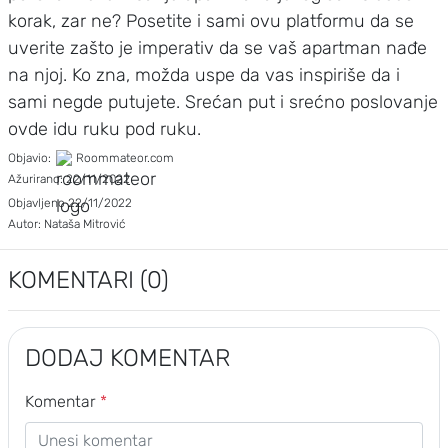
korak, zar ne? Posetite i sami ovu platformu da se
uverite zašto je imperativ da se vaš apartman nađe
na njoj. Ko zna, možda uspe da vas inspiriše da i
sami negde putujete. Srećan put i srećno poslovanje
ovde idu ruku pod ruku.
Objavio:
Roommateor.com
Ažurirano:
22/11/2022
Objavljeno
22/11/2022
Autor:
Nataša Mitrović
KOMENTARI (
0
)
DODAJ KOMENTAR
Komentar
*