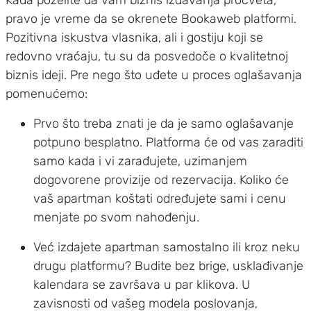
Kada poželite da vam biznis izdavanja procveta,
pravo je vreme da se okrenete Bookaweb platformi.
Pozitivna iskustva vlasnika, ali i gostiju koji se
redovno vraćaju, tu su da posvedoče o kvalitetnoj
biznis ideji. Pre nego što uđete u proces oglašavanja
pomenućemo:
Prvo što treba znati je da je samo oglašavanje
potpuno besplatno. Platforma će od vas zaraditi
samo kada i vi zarađujete, uzimanjem
dogovorene provizije od rezervacija. Koliko će
vaš apartman koštati određujete sami i cenu
menjate po svom nahođenju.
Već izdajete apartman samostalno ili kroz neku
drugu platformu? Budite bez brige, usklađivanje
kalendara se završava u par klikova. U
zavisnosti od vašeg modela poslovanja,