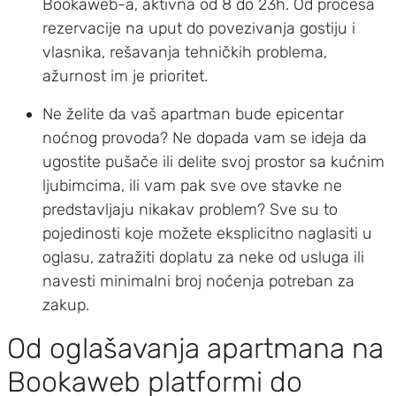
Bookaweb-a, aktivna od 8 do 23h. Od procesa
rezervacije na uput do povezivanja gostiju i
vlasnika, rešavanja tehničkih problema,
ažurnost im je prioritet.
Ne želite da vaš apartman bude epicentar
noćnog provoda? Ne dopada vam se ideja da
ugostite pušače ili delite svoj prostor sa kućnim
ljubimcima, ili vam pak sve ove stavke ne
predstavljaju nikakav problem? Sve su to
pojedinosti koje možete eksplicitno naglasiti u
oglasu, zatražiti doplatu za neke od usluga ili
navesti minimalni broj noćenja potreban za
zakup.
Od oglašavanja apartmana na
Bookaweb platformi do