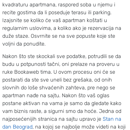
kvadraturu apartmana, raspored soba u njemu i
recite gostima da li poseduje terasu ili parking.
Izajsnite se koliko će vaš apartman koštati u
regularnim uslovima, a koliko ako je rezervacija na
duže staze. Osvrnite se na sve popuste koje ste
voljni da ponudite.
Nakon što ste skockali sve podatke, potrudili se da
budu u potpunosti tačni, oni prelaze na proveru u
ruke Bookaweb tima. U ovom procesu oni će se
postarati da ste sve uneli bez grešaka, od onih
slovnih do loše shvaćenih zahteva, pre nego se
apartman nađe na sajtu. Nakon što vaš oglas
postane aktivan na vama je samo da gledate kako
vam biznis raste, a sigurni smo da hoće. Jedna od
najposećenijih stranica na sajtu upravo je
Stan na
dan Beograd
, na kojoj se najbolje može videti na koji