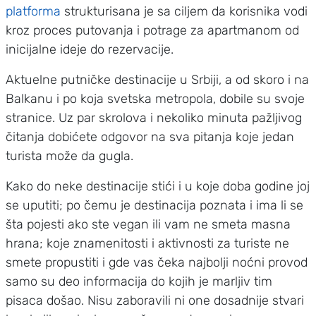
platforma
strukturisana je sa ciljem da korisnika vodi
kroz proces putovanja i potrage za apartmanom od
inicijalne ideje do rezervacije.
Aktuelne putničke destinacije u Srbiji, a od skoro i na
Balkanu i po koja svetska metropola, dobile su svoje
stranice. Uz par skrolova i nekoliko minuta pažljivog
čitanja dobićete odgovor na sva pitanja koje jedan
turista može da gugla.
Kako do neke destinacije stići i u koje doba godine joj
se uputiti; po čemu je destinacija poznata i ima li se
šta pojesti ako ste vegan ili vam ne smeta masna
hrana; koje znamenitosti i aktivnosti za turiste ne
smete propustiti i gde vas čeka najbolji noćni provod
samo su deo informacija do kojih je marljiv tim
pisaca došao. Nisu zaboravili ni one dosadnije stvari