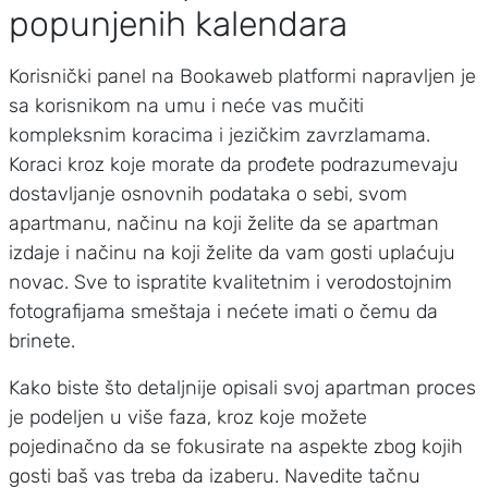
popunjenih kalendara
Korisnički panel na Bookaweb platformi napravljen je
sa korisnikom na umu i neće vas mučiti
kompleksnim koracima i jezičkim zavrzlamama.
Koraci kroz koje morate da prođete podrazumevaju
dostavljanje osnovnih podataka o sebi, svom
apartmanu, načinu na koji želite da se apartman
izdaje i načinu na koji želite da vam gosti uplaćuju
novac. Sve to ispratite kvalitetnim i verodostojnim
fotografijama smeštaja i nećete imati o čemu da
brinete.
Kako biste što detaljnije opisali svoj apartman proces
je podeljen u više faza, kroz koje možete
pojedinačno da se fokusirate na aspekte zbog kojih
gosti baš vas treba da izaberu. Navedite tačnu