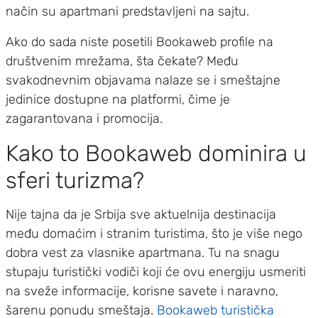
način su apartmani predstavljeni na sajtu.
Ako do sada niste posetili Bookaweb profile na
društvenim mrežama, šta čekate? Među
svakodnevnim objavama nalaze se i smeštajne
jedinice dostupne na platformi, čime je
zagarantovana i promocija.
Kako to Bookaweb dominira u
sferi turizma?
Nije tajna da je Srbija sve aktuelnija destinacija
među domaćim i stranim turistima, što je više nego
dobra vest za vlasnike apartmana. Tu na snagu
stupaju turistički vodiči koji će ovu energiju usmeriti
na sveže informacije, korisne savete i naravno,
šarenu ponudu smeštaja.
Bookaweb turistička