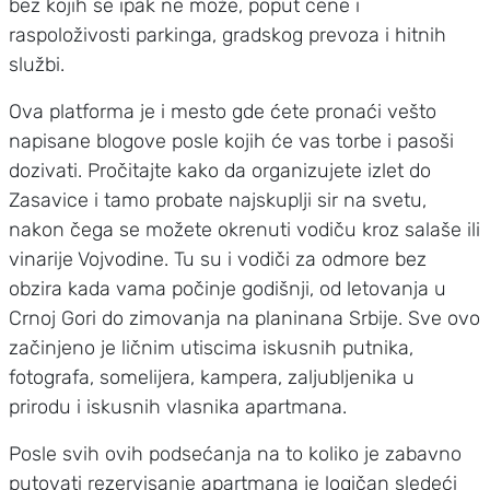
bez kojih se ipak ne može, poput cene i
raspoloživosti parkinga, gradskog prevoza i hitnih
službi.
Ova platforma je i mesto gde ćete pronaći vešto
napisane blogove posle kojih će vas torbe i pasoši
dozivati. Pročitajte kako da organizujete izlet do
Zasavice i tamo probate najskuplji sir na svetu,
nakon čega se možete okrenuti vodiču kroz salaše ili
vinarije Vojvodine. Tu su i vodiči za odmore bez
obzira kada vama počinje godišnji, od letovanja u
Crnoj Gori do zimovanja na planinana Srbije. Sve ovo
začinjeno je ličnim utiscima iskusnih putnika,
fotografa, somelijera, kampera, zaljubljenika u
prirodu i iskusnih vlasnika apartmana.
Posle svih ovih podsećanja na to koliko je zabavno
putovati rezervisanje apartmana je logičan sledeći