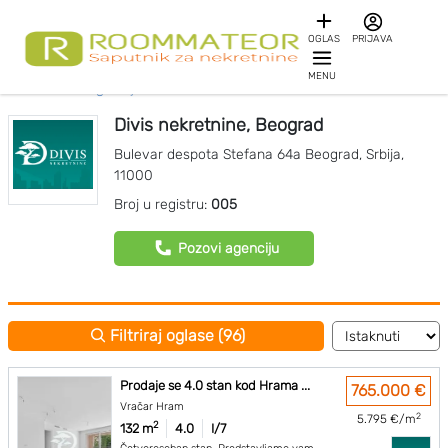
OGLAS
PRIJAVA
MENU
Početna
Agencije za nekretnine
Divis nekretnine
Divis nekretnine, Beograd
Bulevar despota Stefana 64a
Beograd
,
Srbija
,
11000
Broj u registru:
005
Pozovi agenciju
Filtriraj oglase (96)
Prodaje se 4.0 stan kod Hrama ...
765.000 €
Vračar Hram
2
5.795 €/m
2
132 m
4.0
I/7