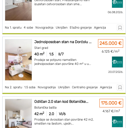
Četvorosoban stan, Predstavljamo vam
izuzetan cetvorosoban stan sme...
06.08.2026.
Na 1. spratu
|
4 sobe
|
Novogradnja
|
Uknjižen
|
Etažno grejanje
|
Agencija
Jednoiposoban stan na Dorćolu ...
245.000 €
Stari grad
2
6.125 €/m
2
40 m
1.5
II/7
Prodaje se potpuno namešten
jednoiposoban stan površine 40 m² u u...
20.07.2026.
Na 2. spratu
|
1.5 soba
|
Novogradnja
|
Uknjižen
|
Centralno grejanje
|
Agencija
Odličan 2.0 stan kod Botaničke...
175.000 €
Botanička bašta
2
4.167 €/m
2
42 m
2.0
VI/6
Prodaje se dvosoban stan površine 42 m2,
smešten na šestom, ujedn...