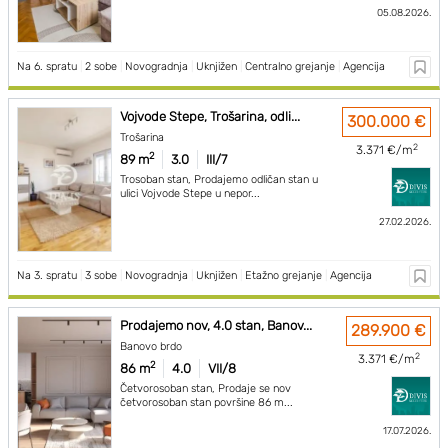
05.08.2026.
Na 6. spratu
|
2 sobe
|
Novogradnja
|
Uknjižen
|
Centralno grejanje
|
Agencija
Vojvode Stepe, Trošarina, odli...
300.000 €
Trošarina
2
3.371 €/m
2
89 m
3.0
III/7
Trosoban stan, Prodajemo odličan stan u
ulici Vojvode Stepe u nepor...
27.02.2026.
Na 3. spratu
|
3 sobe
|
Novogradnja
|
Uknjižen
|
Etažno grejanje
|
Agencija
Prodajemo nov, 4.0 stan, Banov...
289.900 €
Banovo brdo
2
3.371 €/m
2
86 m
4.0
VII/8
Četvorosoban stan, Prodaje se nov
četvorosoban stan površine 86 m...
17.07.2026.