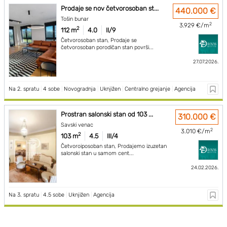
Prodaje se nov četvorosoban st...
440.000 €
Tošin bunar
2
3.929 €/m
2
112 m
4.0
II/9
Četvorosoban stan, Prodaje se
četvorosoban porodičan stan površi...
27.07.2026.
Na 2. spratu
|
4 sobe
|
Novogradnja
|
Uknjižen
|
Centralno grejanje
|
Agencija
Prostran salonski stan od 103 ...
310.000 €
Savski venac
2
3.010 €/m
2
103 m
4.5
III/4
Četvoroiposoban stan, Prodajemo izuzetan
salonski stan u samom cent...
24.02.2026.
Na 3. spratu
|
4.5 sobe
|
Uknjižen
|
Agencija