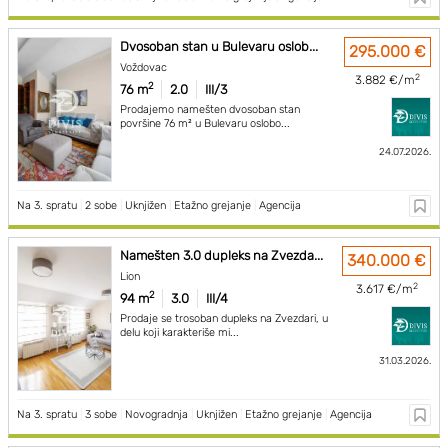
Dvosoban stan u Bulevaru oslob...
295.000 €
Voždovac
2
3.882 €/m
2
76 m
2.0
III/3
Prodajemo namešten dvosoban stan
površine 76 m² u Bulevaru oslobo...
24.07.2026.
Na 3. spratu
|
2 sobe
|
Uknjižen
|
Etažno grejanje
|
Agencija
Namešten 3.0 dupleks na Zvezda...
340.000 €
Lion
2
3.617 €/m
2
94 m
3.0
III/4
Prodaje se trosoban dupleks na Zvezdari, u
delu koji karakteriše mi...
31.03.2026.
Na 3. spratu
|
3 sobe
|
Novogradnja
|
Uknjižen
|
Etažno grejanje
|
Agencija