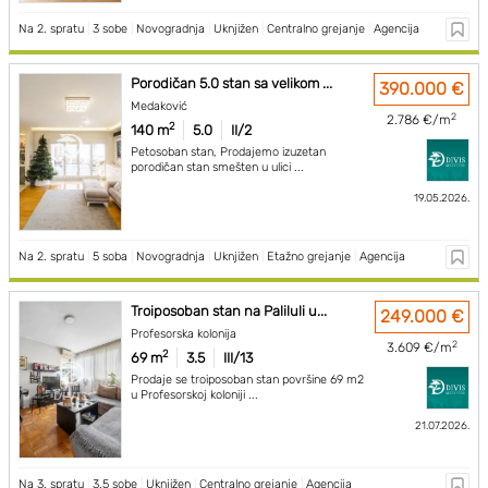
Na 2. spratu
|
3 sobe
|
Novogradnja
|
Uknjižen
|
Centralno grejanje
|
Agencija
Porodičan 5.0 stan sa velikom ...
390.000 €
Medaković
2
2.786 €/m
2
140 m
5.0
II/2
Petosoban stan, Prodajemo izuzetan
porodičan stan smešten u ulici ...
19.05.2026.
Na 2. spratu
|
5 soba
|
Novogradnja
|
Uknjižen
|
Etažno grejanje
|
Agencija
Troiposoban stan na Paliluli u...
249.000 €
Profesorska kolonija
2
3.609 €/m
2
69 m
3.5
III/13
Prodaje se troiposoban stan površine 69 m2
u Profesorskoj koloniji ...
21.07.2026.
Na 3. spratu
|
3.5 sobe
|
Uknjižen
|
Centralno grejanje
|
Agencija