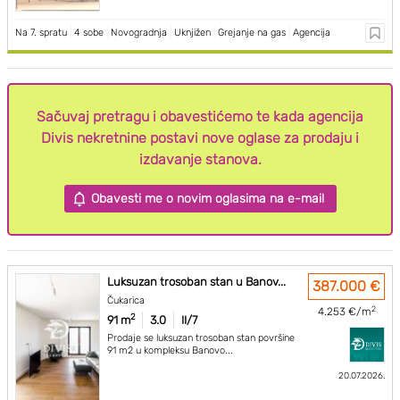
Na 7. spratu
|
4 sobe
|
Novogradnja
|
Uknjižen
|
Grejanje na gas
|
Agencija
Sačuvaj pretragu i obavestićemo te kada agencija
Divis nekretnine postavi nove oglase za prodaju i
izdavanje stanova.
Obavesti me o novim oglasima na e-mail
Luksuzan trosoban stan u Banov...
387.000 €
Čukarica
2
4.253 €/m
2
91 m
3.0
II/7
Prodaje se luksuzan trosoban stan površine
91 m2 u kompleksu Banovo...
20.07.2026.