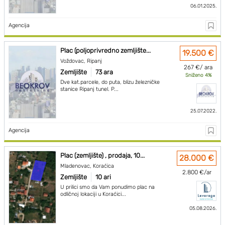
06.01.2025.
Agencija
Plac (poljoprivredno zemljište...
19.500 €
Voždovac, Ripanj
267 €/ ara
Zemljište
73 ara
Sniženo 4%
Dve kat.parcele, do puta, blizu železničke
stanice Ripanj tunel. P...
25.07.2022.
Agencija
Plac (zemljište) , prodaja, 10...
28.000 €
Mladenovac, Koraćica
2.800 €/ar
Zemljište
10 ari
U prilici smo da Vam ponudimo plac na
odličnoj lokaciji u Koraćici...
05.08.2026.