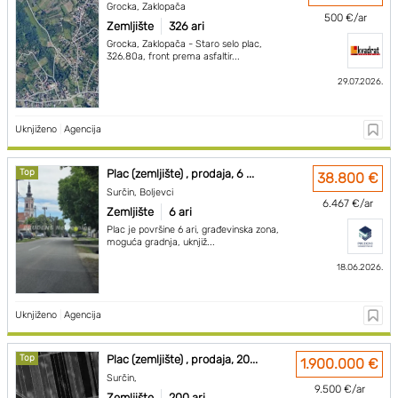
Grocka, Zaklopača
500 €/ar
Zemljište
326 ari
Grocka, Zaklopača - Staro selo plac,
326.80a, front prema asfaltir...
29.07.2026.
Uknjiženo
|
Agencija
Top
Plac (zemljište) , prodaja, 6 ...
38.800 €
Surčin, Boljevci
6.467 €/ar
Zemljište
6 ari
Plac je površine 6 ari, građevinska zona,
moguća gradnja, uknjiž...
18.06.2026.
Uknjiženo
|
Agencija
Top
Plac (zemljište) , prodaja, 20...
1.900.000 €
Surčin,
9.500 €/ar
Zemljište
200 ari