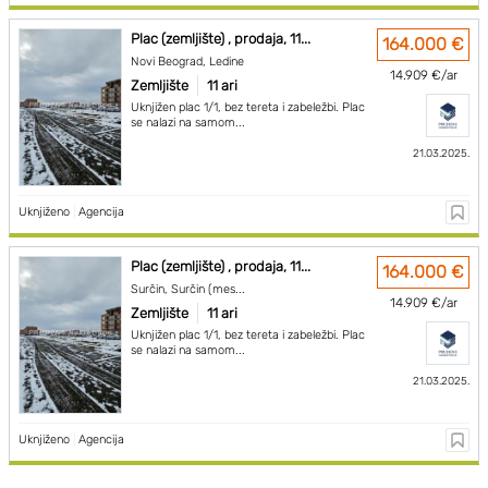
Plac (zemljište) , prodaja, 11...
164.000 €
Novi Beograd, Ledine
14.909 €/ar
Zemljište
11 ari
Uknjižen plac 1/1, bez tereta i zabeležbi. Plac
se nalazi na samom...
21.03.2025.
Uknjiženo
|
Agencija
Plac (zemljište) , prodaja, 11...
164.000 €
Surčin, Surčin (mes...
14.909 €/ar
Zemljište
11 ari
Uknjižen plac 1/1, bez tereta i zabeležbi. Plac
se nalazi na samom...
21.03.2025.
Uknjiženo
|
Agencija