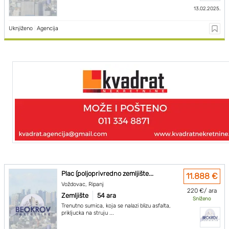
13.02.2025.
Uknjiženo
|
Agencija
Plac (poljoprivredno zemljište...
11.888 €
Voždovac, Ripanj
220 €/ ara
Zemljište
54 ara
Sniženo
Trenutno sumica, koja se nalazi blizu asfalta,
prikljucka na struju ...