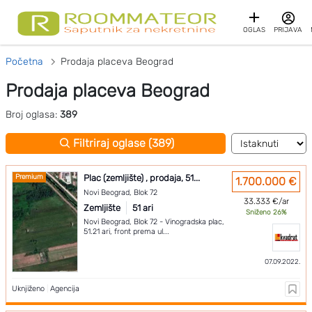
OGLAS
PRIJAVA
Početna
Prodaja placeva Beograd
Prodaja placeva Beograd
Broj oglasa:
389
Filtriraj oglase (389)
Premium
Plac (zemljište) , prodaja, 51...
1.700.000 €
Novi Beograd, Blok 72
33.333 €/ar
Zemljište
51 ari
Sniženo 26%
Novi Beograd, Blok 72 - Vinogradska plac,
51.21 ari, front prema ul...
07.09.2022.
Uknjiženo
|
Agencija