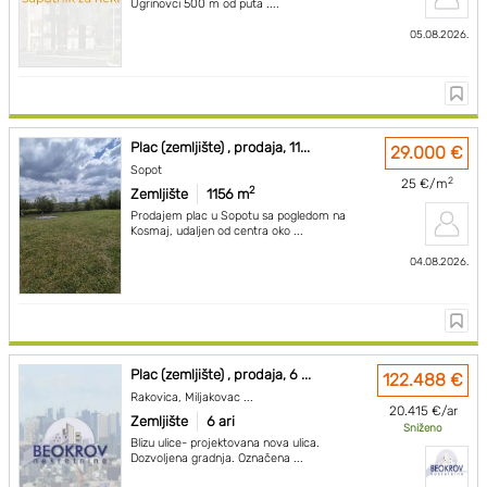
Ugrinovci 500 m od puta ....
05.08.2026.
Plac (zemljište) , prodaja, 11...
29.000 €
Sopot
2
25 €/m
2
Zemljište
1156 m
Prodajem plac u Sopotu sa pogledom na
Kosmaj, udaljen od centra oko ...
04.08.2026.
Plac (zemljište) , prodaja, 6 ...
122.488 €
Rakovica, Miljakovac ...
20.415 €/ar
Zemljište
6 ari
Sniženo
Blizu ulice- projektovana nova ulica.
Dozvoljena gradnja. Označena ...