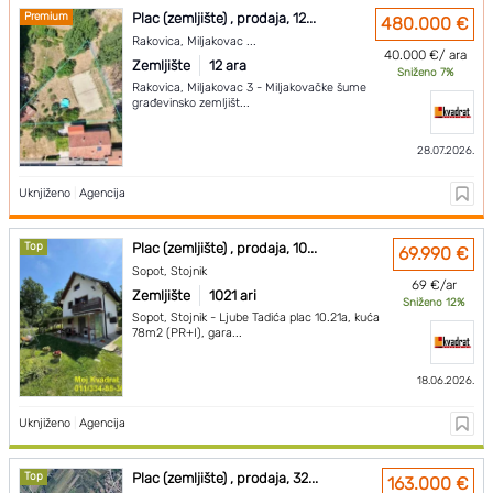
Premium
Plac (zemljište) , prodaja, 12...
480.000 €
Rakovica, Miljakovac ...
40.000 €/ ara
Zemljište
12 ara
Sniženo 7%
Rakovica, Miljakovac 3 - Miljakovačke šume
građevinsko zemljišt...
28.07.2026.
Uknjiženo
|
Agencija
Top
Plac (zemljište) , prodaja, 10...
69.990 €
Sopot, Stojnik
69 €/ar
Zemljište
1021 ari
Sniženo 12%
Sopot, Stojnik - Ljube Tadića plac 10.21a, kuća
78m2 (PR+I), gara...
18.06.2026.
Uknjiženo
|
Agencija
Top
Plac (zemljište) , prodaja, 32...
163.000 €