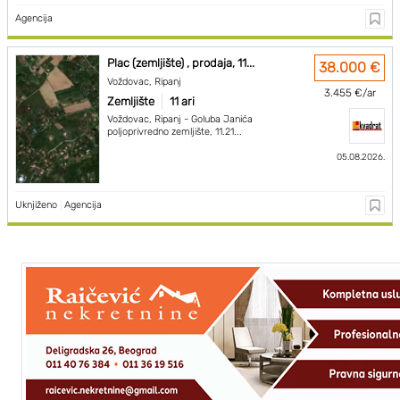
Agencija
Plac (zemljište) , prodaja, 11...
38.000 €
Voždovac, Ripanj
3.455 €/ar
Zemljište
11 ari
Voždovac, Ripanj - Goluba Janića
poljoprivredno zemljište, 11.21...
05.08.2026.
Uknjiženo
|
Agencija