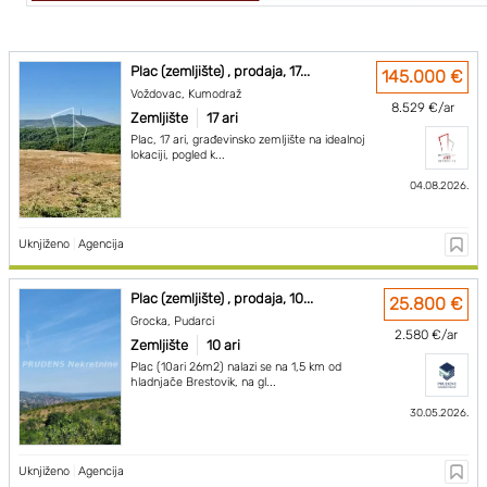
Plac (zemljište) , prodaja, 17...
145.000 €
Voždovac, Kumodraž
8.529 €/ar
Zemljište
17 ari
Plac, 17 ari, građevinsko zemljište na idealnoj
lokaciji, pogled k...
04.08.2026.
Uknjiženo
|
Agencija
Plac (zemljište) , prodaja, 10...
25.800 €
Grocka, Pudarci
2.580 €/ar
Zemljište
10 ari
Plac (10ari 26m2) nalazi se na 1,5 km od
hladnjače Brestovik, na gl...
30.05.2026.
Uknjiženo
|
Agencija