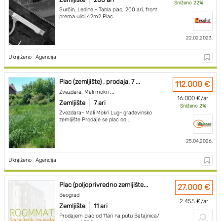
Sniženo 22%
Surčin, Ledine - Tabla plac, 200 ari, front
prema ulici 42m2 Plac...
22.02.2023.
Uknjiženo
|
Agencija
Plac (zemljište) , prodaja, 7 ...
112.000 €
Zvezdara, Mali mokri ...
16.000 €/ar
Zemljište
7 ari
Sniženo 2%
Zvezdara- Mali Mokri Lug- građevinsko
zemljište Prodaje se plac od...
25.04.2026.
Uknjiženo
|
Agencija
Plac (poljoprivredno zemljište...
27.000 €
Beograd
2.455 €/ar
Zemljište
11 ari
Prodajem plac od 11ari na putu Batajnica/