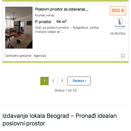
Poslovni prostor za izdavanje,...
900 €
Krunski venac
2
P. prostor
94 m
Stan za poslovni prostor – Njegoševa, centar
Vračara Izdaje se ...
05.08.2026.
Centralno grejanje
|
Agencija
1
2
3
Sledeća >
Strana 1 od 33
Izdavanje lokala Beograd – Pronađi idealan
poslovni prostor