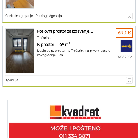
Centralno grejanje
|
Parking
|
Agencija
Poslovni prostor za izdavanje,...
690 €
Trošarina
2
P. prostor
69 m
Izdaje se p. prostor na Trošarini, na prvom spratu
novogradnje. Sta...
07.08.2026.
Agencija