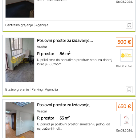
06.08.2026.
Centralno grejanje
|
Agencija
Poslovni prostor za izdavanje,...
500 €
Vračar
2
P. prostor
86 m
U prilici smo da ponudimo prostran stan, na dobroj
lokaciji- Južnom...
06.08.2026.
Etažno grejanje
|
Parking
|
Agencija
Poslovni prostor za izdavanje,...
650 €
Vračar
2
P. prostor
53 m
U ponudi je poslovni prostor smešten u jednoj od
najtraženijih uli...
06.08.2026.