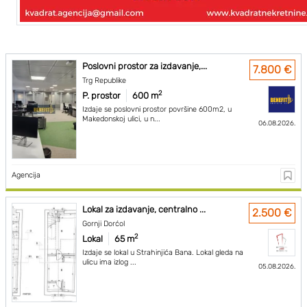
Poslovni prostor za izdavanje,...
7.800 €
Trg Republike
2
P. prostor
600 m
Izdaje se poslovni prostor površine 600m2, u
Makedonskoj ulici, u n...
06.08.2026.
Agencija
Lokal za izdavanje, centralno ...
2.500 €
Gornji Dorćol
2
Lokal
65 m
Izdaje se lokal u Strahinjića Bana. Lokal gleda na
ulicu ima izlog ...
05.08.2026.