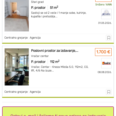
Stari grad
Sniženo 16%%
2
P. prostor
51 m
Sastoji se od 2 veće i 1 manje sobe, kuhinje,
kupatila i pretsoblja...
31.05.2026.
Centralno grejanje
|
Agencija
Poslovni prostor za izdavanje,...
1.700 €
Vračar centar
2
P. prostor
112 m
Vračar, Centar - Kneza Miloša 5.0, 112m2, CG,
lift, 4/6 Na izuze...
08.08.2026.
Centralno grejanje
|
Agencija