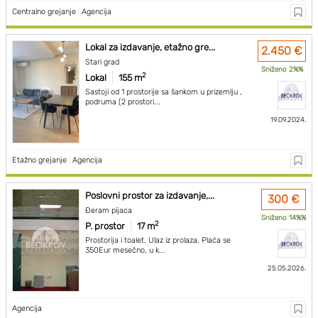
Centralno grejanje
|
Agencija
Lokal za izdavanje, etažno gre...
2.450 €
Stari grad
Sniženo 2%%
2
Lokal
155 m
Sastoji od 1 prostorije sa šankom u prizemlju ,
podruma (2 prostori...
19.09.2024.
Etažno grejanje
|
Agencija
Poslovni prostor za izdavanje,...
300 €
Đeram pijaca
Sniženo 14%%
2
P. prostor
17 m
Prostorija i toalet. Ulaz iz prolaza. Plaća se
350Eur mesečno, u k...
25.05.2026.
Agencija