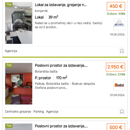
Top
Lokal za izdavanje, grejanje n...
450 €
Konjarnik
Sniženo 10%%
2
Lokal
39 m
Nalazi se u prometnoj ulici i u nizu radnji. Sastoji
se od 2 prostor...
14.06.2026.
Agencija
Top
Poslovni prostor za izdavanje,...
2.950 €
Botanička bašta
Sniženo 22%%
2
P. prostor
170 m
Palilula, Botanička bašta - Bulevar despota
Stefana poslovni pros...
01.04.2026.
Centralno grejanje
|
Parking
|
Agencija
Top
Poslovni prostor za izdavanje,...
500 €