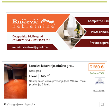
Lokal za izdavanje, etažno gre...
3.250 €
Stari grad
Sniženo 7%%
2
Lokal
146 m
Sastoji se od velike prostorije (cca 110 m2, male
prostorije, 2 toal...
13.07.2026.
Etažno grejanje
|
Agencija