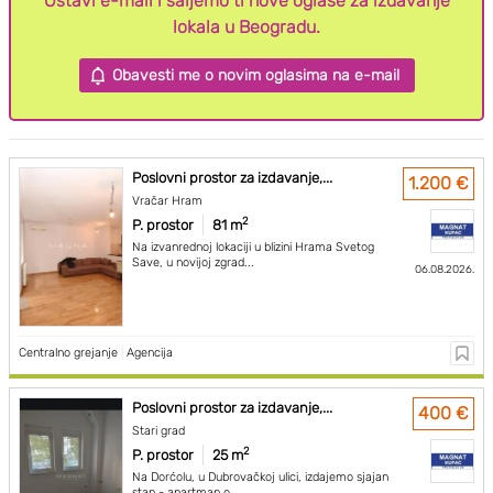
Ostavi e-mail i šaljemo ti nove oglase za izdavanje
lokala u Beogradu.
Obavesti me o novim oglasima na e-mail
Poslovni prostor za izdavanje,...
1.200 €
Vračar Hram
2
P. prostor
81 m
Na izvanrednoj lokaciji u blizini Hrama Svetog
Save, u novijoj zgrad...
06.08.2026.
Centralno grejanje
|
Agencija
Poslovni prostor za izdavanje,...
400 €
Stari grad
2
P. prostor
25 m
Na Dorćolu, u Dubrovačkoj ulici, izdajemo sjajan
stan - apartman o...