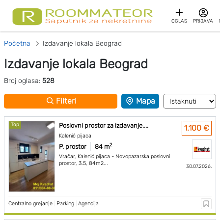
OGLAS
PRIJAVA
Početna
Izdavanje lokala Beograd
Izdavanje lokala Beograd
Broj oglasa:
528
Filteri
Mapa
Top
Poslovni prostor za izdavanje,...
1.100 €
Kalenić pijaca
2
P. prostor
84 m
Vračar, Kalenić pijaca - Novopazarska poslovni
prostor, 3.5, 84m2...
30.07.2026.
Centralno grejanje
|
Parking
|
Agencija