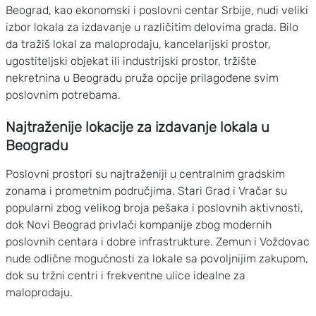
Beograd, kao ekonomski i poslovni centar Srbije, nudi veliki
izbor lokala za izdavanje u različitim delovima grada. Bilo
da tražiš lokal za maloprodaju, kancelarijski prostor,
ugostiteljski objekat ili industrijski prostor, tržište
nekretnina u Beogradu pruža opcije prilagođene svim
poslovnim potrebama.
Najtraženije lokacije za izdavanje lokala u
Beogradu
Poslovni prostori su najtraženiji u centralnim gradskim
zonama i prometnim područjima. Stari Grad i Vračar su
popularni zbog velikog broja pešaka i poslovnih aktivnosti,
dok Novi Beograd privlači kompanije zbog modernih
poslovnih centara i dobre infrastrukture. Zemun i Voždovac
nude odlične mogućnosti za lokale sa povoljnijim zakupom,
dok su tržni centri i frekventne ulice idealne za
maloprodaju.