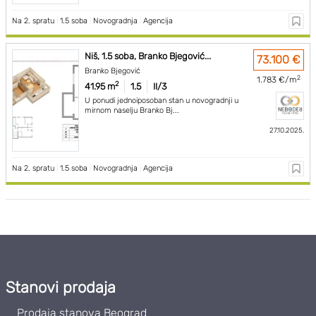
Na 2. spratu
|
1.5 soba
|
Novogradnja
|
Agencija
Niš, 1.5 soba, Branko Bjegović...
73.100 €
Branko Bjegović
2
1.783 €/m
2
41.95 m
1.5
II/3
U ponudi jednoiposoban stan u novogradnji u
mirnom naselju Branko Bj...
27.10.2025.
Na 2. spratu
|
1.5 soba
|
Novogradnja
|
Agencija
Stanovi prodaja
Prodaja stanova Beograd