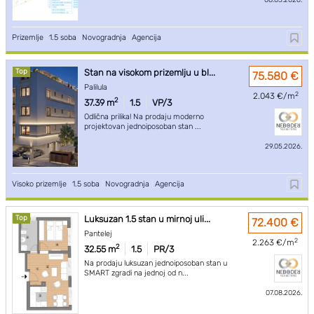
08.03.2026.
Prizemlje
|
1.5 soba
|
Novogradnja
|
Agencija
Top
Stan na visokom prizemlju u bl...
75.580 €
Palilula
2
2.043 €/m
2
37.39 m
1.5
VP/3
Odlična prilika! Na prodaju moderno
projektovan jednoiposoban stan ...
29.05.2026.
Visoko prizemlje
|
1.5 soba
|
Novogradnja
|
Agencija
Top
Luksuzan 1.5 stan u mirnoj uli...
72.400 €
Pantelej
2
2.263 €/m
2
32.55 m
1.5
PR/3
Na prodaju luksuzan jednoiposoban stan u
SMART zgradi na jednoj od n...
07.08.2026.