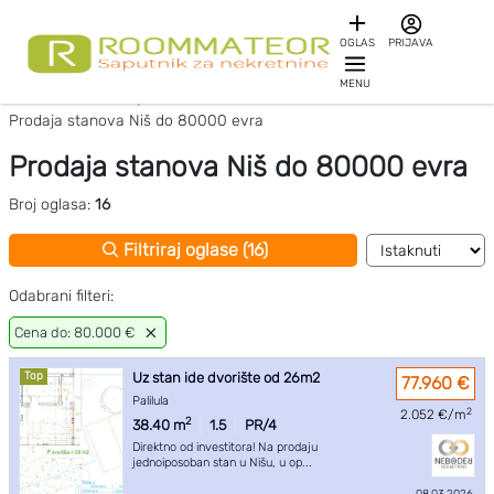
OGLAS
PRIJAVA
MENU
Početna
Prodaja stanova Niš
Prodaja stanova Niš do 80000 evra
Prodaja stanova Niš do 80000 evra
Broj oglasa:
16
Filtriraj oglase (16)
Odabrani filteri:
Cena do: 80.000 €
Top
Uz stan ide dvorište od 26m2
77.960 €
Palilula
2
2.052 €/m
2
38.40 m
1.5
PR/4
Direktno od investitora! Na prodaju
jednoiposoban stan u Nišu, u op...