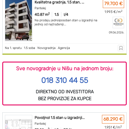
Kvalitetna gradnja, 1.5 stan, ...
79.700 €
Pantelej
2
1.993 €/m
2
40.87 m
1.5
I/4
Na prodaju jednoiposoban stan u izgradnji na
jednoj od najtraženiji...
09.06.2026.
Na 1. spratu
|
1.5 soba
|
Novogradnja
|
Agencija
Sve novogradnje u Nišu na jednom broju:
018 310 44 55
DIREKTNO OD INVESTITORA
BEZ PROVIZIJE ZA KUPCE
Povoljno! 1.5 stan u izgradnji...
68.290 €
Pantelej
2
1.951 €/m
2