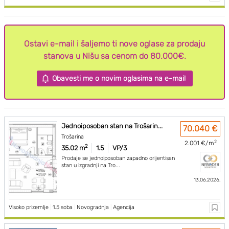
Ostavi e-mail i šaljemo ti nove oglase za prodaju
stanova u Nišu sa cenom do 80.000€.
Obavesti me o novim oglasima na e-mail
Jednoiposoban stan na Trošarin...
70.040 €
Trošarina
2
2.001 €/m
2
35.02 m
1.5
VP/3
Prodaje se jednoiposoban zapadno orijentisan
stan u izgradnji na Tro...
13.06.2026.
Visoko prizemlje
|
1.5 soba
|
Novogradnja
|
Agencija