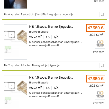
17.11.2025.
Na 6. spratu
|
2 sobe
|
Uknjižen
|
Etažno grejanje
|
Agencija
Niš, 1.5 soba, Branko Bjegović...
47.380 €
Branko Bjegović
2
1.822 €/m
2
26.23 m
1.5
II/3
U ponudi jednoiposoban stan u novogradnji u
mirnom naselju Branko Bj...
27.10.2025.
Na 2. spratu
|
1.5 soba
|
Novogradnja
|
Agencija
Niš, 1.5 soba, Branko Bjegović...
47.380 €
Branko Bjegović
2
1.822 €/m
2
26.23 m
1.5
II/3
U ponudi jednoiposoban stan u novogradnji u
mirnom naselju Branko Bj...
27.10.2025.