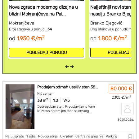
Nova zgrada modernog dizajna u
Najjeftiniji novi stanovi
blizini Mokranjčeve na Pal...
naselju Branko Bjegov..
Mokranjčeva
Branko Bjegović
Broj stanova u ponudi:
34
Broj stanova u ponudi:
11
2
2
od
1.950 €/m
od
1.800 €/m
POGLEDAJ PONUDU
POGLEDAJ PO
Prodajem odmah useljiv stan 38...
80.000 €
Niš centar
2
2.105 €/m
2
38 m
1.0
V/5
Jednosoban stan, Predstavljamo Vam
izuzetan opremljen stan salonskog...
30.07.2026.
Na 5. spratu
|
1 soba
|
Novogradnja
|
Uknjižen
|
Centralno grejanje
|
Parking