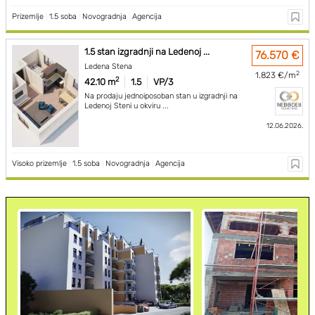
Prizemlje
|
1.5 soba
|
Novogradnja
|
Agencija
1.5 stan izgradnji na Ledenoj ...
76.570 €
Ledena Stena
2
1.823 €/m
2
42.10 m
1.5
VP/3
Na prodaju jednoiposoban stan u izgradnji na
Ledenoj Steni u okviru ...
12.06.2026.
Visoko prizemlje
|
1.5 soba
|
Novogradnja
|
Agencija