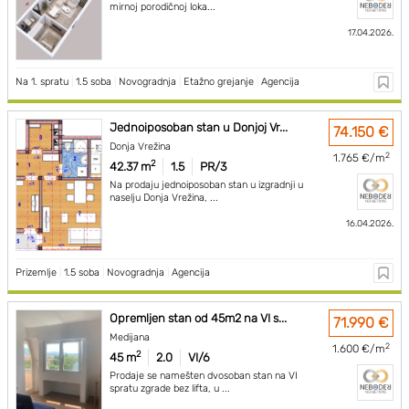
mirnoj porodičnoj loka...
17.04.2026.
Na 1. spratu
|
1.5 soba
|
Novogradnja
|
Etažno grejanje
|
Agencija
Jednoiposoban stan u Donjoj Vr...
74.150 €
Donja Vrežina
2
1.765 €/m
2
42.37 m
1.5
PR/3
Na prodaju jednoiposoban stan u izgradnji u
naselju Donja Vrežina, ...
16.04.2026.
Prizemlje
|
1.5 soba
|
Novogradnja
|
Agencija
Opremljen stan od 45m2 na VI s...
71.990 €
Medijana
2
1.600 €/m
2
45 m
2.0
VI/6
Prodaje se namešten dvosoban stan na VI
spratu zgrade bez lifta, u ...