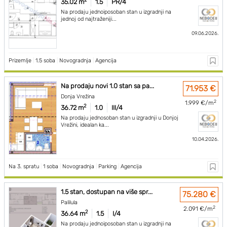
35.02 m
1.5
PR/4
Na prodaju jednoiposoban stan u izgradnji na
jednoj od najtraženiji...
09.06.2026.
Prizemlje
|
1.5 soba
|
Novogradnja
|
Agencija
Na prodaju novi 1.0 stan sa pa...
71.953 €
Donja Vrežina
2
1.999 €/m
2
36.72 m
1.0
III/4
Na prodaju jednosoban stan u izgradnji u Donjoj
Vrežini, idealan ka...
10.04.2026.
Na 3. spratu
|
1 soba
|
Novogradnja
|
Parking
|
Agencija
1.5 stan, dostupan na više spr...
75.280 €
Palilula
2
2.091 €/m
2
36.64 m
1.5
I/4
Na prodaju jednoiposoban stan u izgradnji na