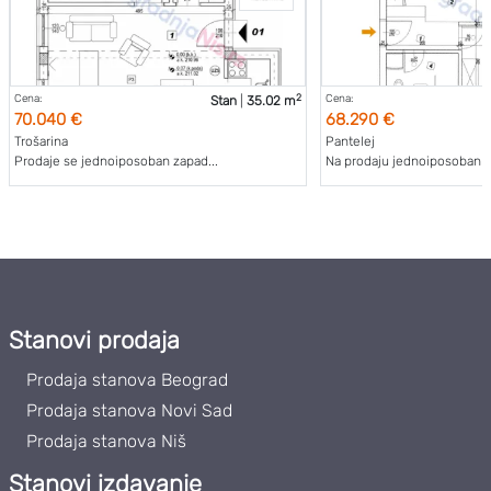
2
Cena:
Cena:
Stan
|
35.02 m
70.040 €
68.290 €
Trošarina
Pantelej
Prodaje se jednoiposoban zapad...
Na prodaju jednoiposoban st
Stanovi prodaja
Prodaja stanova Beograd
Prodaja stanova Novi Sad
Prodaja stanova Niš
Stanovi izdavanje