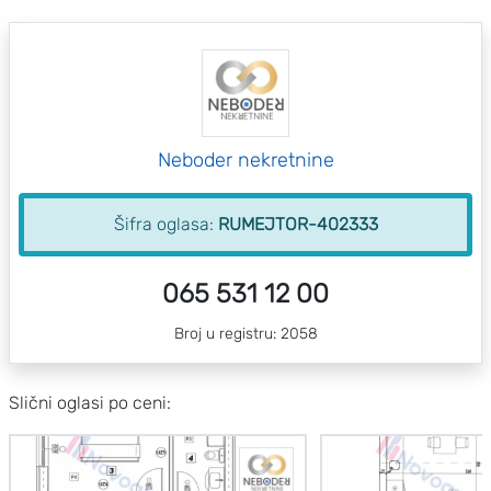
Neboder nekretnine
Šifra oglasa:
RUMEJTOR-402333
065 531 12 00
Broj u registru: 2058
Slični oglasi po ceni: