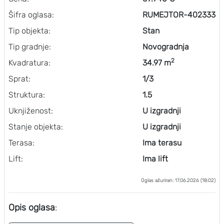
Šifra oglasa:
RUMEJTOR-402333
Tip objekta:
Stan
Tip gradnje:
Novogradnja
2
Kvadratura:
34.97 m
Sprat:
1/3
Struktura:
1.5
Uknjiženost:
U izgradnji
Stanje objekta:
U izgradnji
Terasa:
Ima terasu
Lift:
Ima lift
Oglas ažuriran: 17.06.2026 (18:02)
Opis oglasa
: