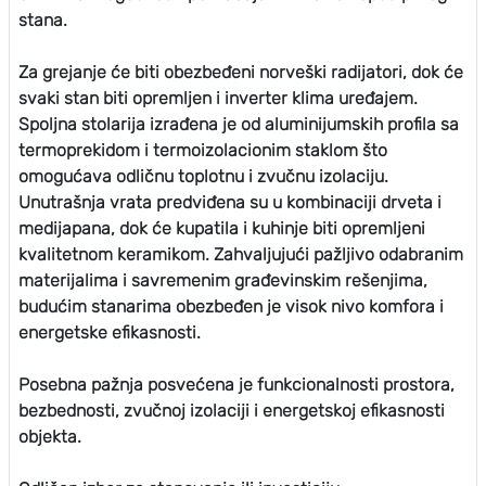
stana.
Za grejanje će biti obezbeđeni norveški radijatori, dok će
svaki stan biti opremljen i inverter klima uređajem.
Spoljna stolarija izrađena je od aluminijumskih profila sa
termoprekidom i termoizolacionim staklom što
omogućava odličnu toplotnu i zvučnu izolaciju.
Unutrašnja vrata predviđena su u kombinaciji drveta i
medijapana, dok će kupatila i kuhinje biti opremljeni
kvalitetnom keramikom. Zahvaljujući pažljivo odabranim
materijalima i savremenim građevinskim rešenjima,
budućim stanarima obezbeđen je visok nivo komfora i
energetske efikasnosti.
Posebna pažnja posvećena je funkcionalnosti prostora,
bezbednosti, zvučnoj izolaciji i energetskoj efikasnosti
objekta.