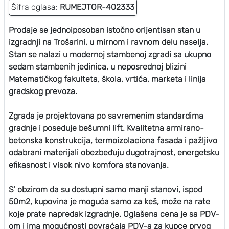
Šifra oglasa:
RUMEJTOR-402333
Prodaje se jednoiposoban istočno orijentisan stan u
izgradnji na Trošarini, u mirnom i ravnom delu naselja.
Stan se nalazi u modernoj stambenoj zgradi sa ukupno
sedam stambenih jedinica, u neposrednoj blizini
Matematičkog fakulteta, škola, vrtića, marketa i linija
gradskog prevoza.
Zgrada je projektovana po savremenim standardima
gradnje i poseduje bešumni lift. Kvalitetna armirano-
betonska konstrukcija, termoizolaciona fasada i pažljivo
odabrani materijali obezbeđuju dugotrajnost, energetsku
efikasnost i visok nivo komfora stanovanja.
S' obzirom da su dostupni samo manji stanovi, ispod
50m2, kupovina je moguća samo za keš, može na rate
koje prate napredak izgradnje. Oglašena cena je sa PDV-
om i ima mogućnosti povraćaja PDV-a za kupce prvog