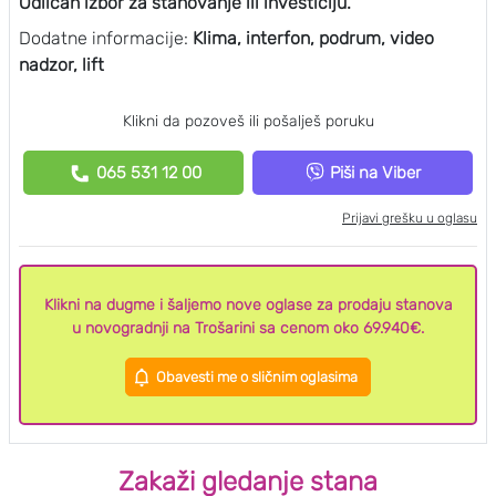
Odličan izbor za stanovanje ili investiciju.
Dodatne informacije:
Klima, interfon, podrum, video
nadzor, lift
Klikni da pozoveš ili pošalješ poruku
065 531 12 00
Piši na Viber
Prijavi grešku u oglasu
Klikni na dugme i šaljemo nove oglase za prodaju stanova
u novogradnji na Trošarini sa cenom oko 69.940€.
Obavesti me o sličnim oglasima
Zakaži gledanje stana