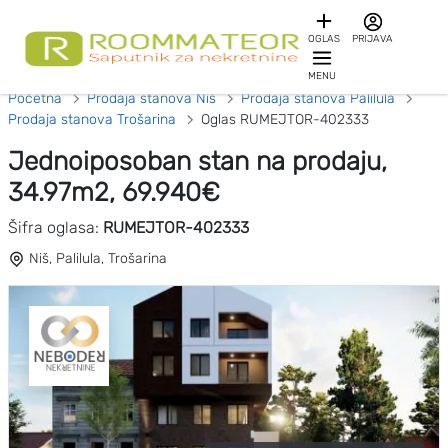
OGLAS
PRIJAVA
MENU
Početna
Prodaja stanova Niš
Prodaja stanova Palilula
Prodaja stanova Trošarina
Oglas RUMEJTOR-402333
Jednoiposoban stan na prodaju,
34.97m2, 69.940€
Šifra oglasa:
RUMEJTOR-402333
Niš, Palilula, Trošarina