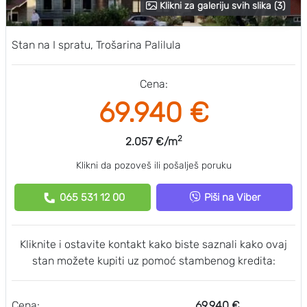
Klikni za galeriju svih slika (3)
Stan na I spratu, Trošarina Palilula
Cena:
69.940 €
2
2.057 €/m
Klikni da pozoveš ili pošalješ poruku
065 531 12 00
Piši na Viber
Kliknite i ostavite kontakt kako biste saznali kako ovaj
stan možete kupiti uz pomoć stambenog kredita:
Cena:
69.940 €