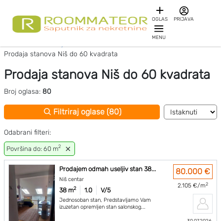
OGLAS
PRIJAVA
MENU
Početna
Prodaja stanova Niš
Prodaja stanova Niš do 60 kvadrata
Prodaja stanova Niš do 60 kvadrata
Broj oglasa:
80
Filtriraj oglase (80)
Odabrani filteri:
2
Površina do: 60 m
Prodajem odmah useljiv stan 38...
80.000 €
Niš centar
2
2.105 €/m
2
38 m
1.0
V/5
Jednosoban stan, Predstavljamo Vam
izuzetan opremljen stan salonskog...