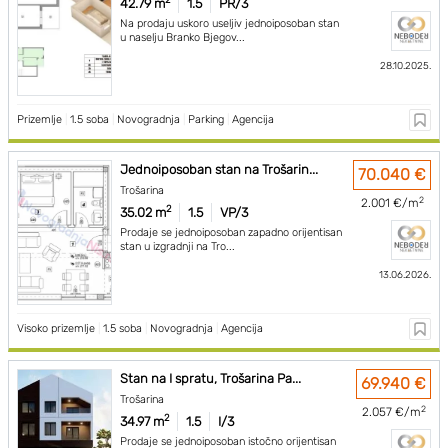
42.79 m
1.5
PR/3
Na prodaju uskoro useljiv jednoiposoban stan
u naselju Branko Bjegov...
28.10.2025.
Prizemlje
|
1.5 soba
|
Novogradnja
|
Parking
|
Agencija
Jednoiposoban stan na Trošarin...
70.040 €
Trošarina
2
2.001 €/m
2
35.02 m
1.5
VP/3
Prodaje se jednoiposoban zapadno orijentisan
stan u izgradnji na Tro...
13.06.2026.
Visoko prizemlje
|
1.5 soba
|
Novogradnja
|
Agencija
Stan na I spratu, Trošarina Pa...
69.940 €
Trošarina
2
2.057 €/m
2
34.97 m
1.5
I/3
Prodaje se jednoiposoban istočno orijentisan