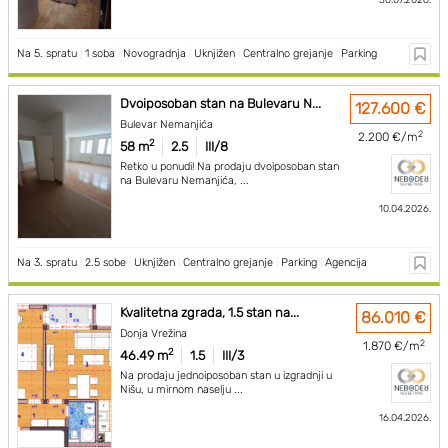
30.07.2026.
Na 5. spratu
|
1 soba
|
Novogradnja
|
Uknjižen
|
Centralno grejanje
|
Parking
Dvoiposoban stan na Bulevaru N...
127.600 €
Bulevar Nemanjića
2
2.200 €/m
2
58 m
2.5
III/8
Retko u ponudi! Na prodaju dvoiposoban stan
na Bulevaru Nemanjića, ...
10.04.2026.
Na 3. spratu
|
2.5 sobe
|
Uknjižen
|
Centralno grejanje
|
Parking
|
Agencija
Kvalitetna zgrada, 1.5 stan na...
86.010 €
Donja Vrežina
2
1.870 €/m
2
46.49 m
1.5
III/3
Na prodaju jednoiposoban stan u izgradnji u
Nišu, u mirnom naselju ...
16.04.2026.