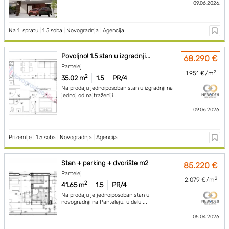
09.06.2026.
Na 1. spratu
|
1.5 soba
|
Novogradnja
|
Agencija
Povoljno! 1.5 stan u izgradnji...
68.290 €
Pantelej
2
1.951 €/m
2
35.02 m
1.5
PR/4
Na prodaju jednoiposoban stan u izgradnji na
jednoj od najtraženiji...
09.06.2026.
Prizemlje
|
1.5 soba
|
Novogradnja
|
Agencija
Stan + parking + dvorište m2
85.220 €
Pantelej
2
2.079 €/m
2
41.65 m
1.5
PR/4
Na prodaju je jednoiposoban stan u
novogradnji na Panteleju, u delu ...
05.04.2026.