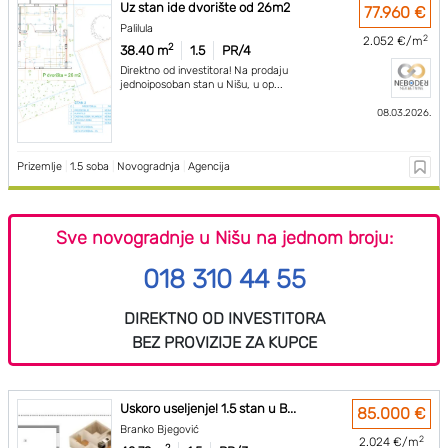
Uz stan ide dvorište od 26m2
77.960 €
Palilula
2
2.052 €/m
2
38.40 m
1.5
PR/4
Direktno od investitora! Na prodaju
jednoiposoban stan u Nišu, u op...
08.03.2026.
Prizemlje
|
1.5 soba
|
Novogradnja
|
Agencija
Sve novogradnje u Nišu na jednom broju:
018 310 44 55
DIREKTNO OD INVESTITORA
BEZ PROVIZIJE ZA KUPCE
Uskoro useljenje! 1.5 stan u B...
85.000 €
Branko Bjegović
2
2.024 €/m
2