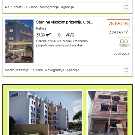
Na 3. spratu
|
1.5 soba
|
Novogradnja
|
Agencija
Stan na visokom prizemlju u bl...
75.580 €
Palilula
2
2.043 €/m
2
37.39 m
1.5
VP/3
Odlična prilika! Na prodaju moderno
projektovan jednoiposoban stan ...
29.05.2026.
Visoko prizemlje
|
1.5 soba
|
Novogradnja
|
Agencija