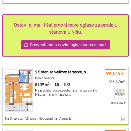
Ostavi e-mail i šaljemo ti nove oglase za prodaju
stanova u Nišu.
Obavesti me o novim oglasima na e-mail
2.5 stan sa velikom terasom, n...
94.516 €
Donja Vrežina
2
1.853 €/m
2
51.09 m
1.5
III/3
Na prodaju jednoiposoban stan u izgradnji u
Nišu, u mirnom naselju ...
16.04.2026.
Na 3. spratu
|
1.5 soba
|
Novogradnja
|
Agencija