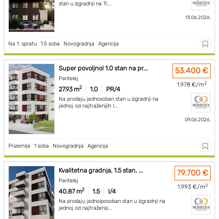
stan u izgradnji na Tr...
13.06.2026.
Na 1. spratu
|
1.5 soba
|
Novogradnja
|
Agencija
Super povoljno! 1.0 stan na pr...
53.400 €
Pantelej
2
1.978 €/m
2
27.93 m
1.0
PR/4
Na prodaju jednosoban stan u izgradnji na
jednoj od najtraženijih l...
09.06.2026.
Prizemlje
|
1 soba
|
Novogradnja
|
Agencija
Kvalitetna gradnja, 1.5 stan, ...
79.700 €
Pantelej
2
1.993 €/m
2
40.87 m
1.5
I/4
Na prodaju jednoiposoban stan u izgradnji na
jednoj od najtraženiji...