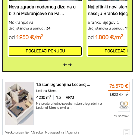
Nova zgrada modernog dizajna u
Najjeftiniji novi stanovi
blizini Mokranjčeve na Pal...
naselju Branko Bjegov..
Mokranjčeva
Branko Bjegović
Broj stanova u ponudi:
34
Broj stanova u ponudi:
11
2
2
od
1.950 €/m
od
1.800 €/m
POGLEDAJ PONUDU
POGLEDAJ PO
1.5 stan izgradnji na Ledenoj ...
76.570 €
Ledena Stena
2
1.823 €/m
2
42.10 m
1.5
VP/3
Na prodaju jednoiposoban stan u izgradnji na
Ledenoj Steni u okviru ...
12.06.2026.
Visoko prizemlje
|
1.5 soba
|
Novogradnja
|
Agencija