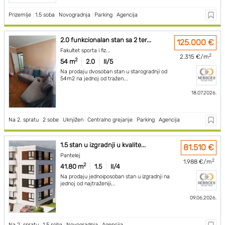
Prizemlje
|
1.5 soba
|
Novogradnja
|
Parking
|
Agencija
2.0 funkcionalan stan sa 2 ter...
125.000 €
Fakultet sporta i fiz...
2
2.315 €/m
2
54 m
2.0
II/5
Na prodaju dvosoban stan u starogradnji od
54m2 na jednoj od tražen...
18.07.2026.
Na 2. spratu
|
2 sobe
|
Uknjižen
|
Centralno grejanje
|
Parking
|
Agencija
1.5 stan u izgradnji u kvalite...
81.510 €
Pantelej
2
1.988 €/m
2
41.80 m
1.5
II/4
Na prodaju jednoiposoban stan u izgradnji na
jednoj od najtraženiji...
09.06.2026.
Na 2. spratu
|
1.5 soba
|
Novogradnja
|
Agencija