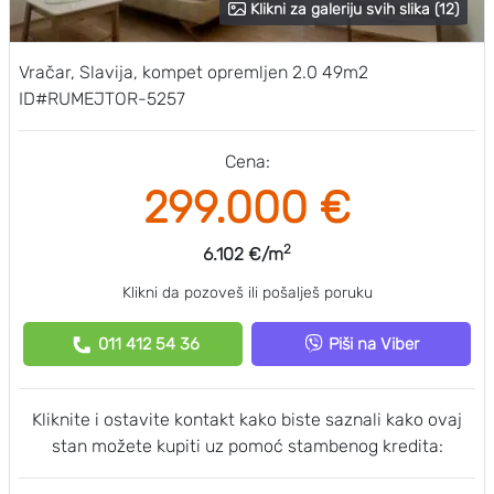
Klikni za galeriju svih slika (12)
Vračar, Slavija, kompet opremljen 2.0 49m2
ID#RUMEJTOR-5257
Cena:
299.000 €
2
6.102 €/m
Klikni da pozoveš ili pošalješ poruku
011 412 54 36
Piši na Viber
Kliknite i ostavite kontakt kako biste saznali kako ovaj
stan možete kupiti uz pomoć stambenog kredita: