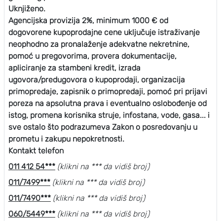
Uknjiženo.
Agencijska provizija 2%, minimum 1000 € od
dogovorene kupoprodajne cene uključuje istraživanje
neophodno za pronalaženje adekvatne nekretnine,
pomoć u pregovorima, provera dokumentacije,
apliciranje za stambeni kredit, izrada
ugovora/predugovora o kupoprodaji, organizacija
primopredaje, zapisnik o primopredaji, pomoć pri prijavi
poreza na apsolutna prava i eventualno oslobođenje od
istog, promena korisnika struje, infostana, vode, gasa... i
sve ostalo što podrazumeva Zakon o posredovanju u
prometu i zakupu nepokretnosti.
Kontakt telefon
011 412 54***
(klikni na *** da vidiš broj)
011/7499***
(klikni na *** da vidiš broj)
011/7490***
(klikni na *** da vidiš broj)
060/5449***
(klikni na *** da vidiš broj)