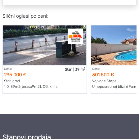
Slični oglasi po ceni:
2
Cena:
Cena:
Stan
|
39 m
295.000 €
301.500 €
Stari grad
Vojvode Stepe
1.0, 39m2(terasa9m2), CG, klim...
U neposrednoj blizini Farma
Stanovi prodaja