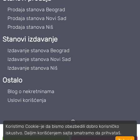
Prodaja stanova Beograd
Prodaja stanova Novi Sad
Prodaja stanova Niš
Stanovi izdavanje
Izdavanje stanova Beograd
Izdavanje stanova Novi Sad
Izdavanje stanova Niš
Ostalo
Blog o nekretninama
Uslovi korišćenja
Copyright
2026
Koristimo Cookie-je da bismo obezbedili dobro korisničko
Roommateor | PIB: 111859102
Šifra oglasa:
RUMEJTOR-5257
iskustvo. Daljim korišćenjem sajta smatramo da prihvataš.