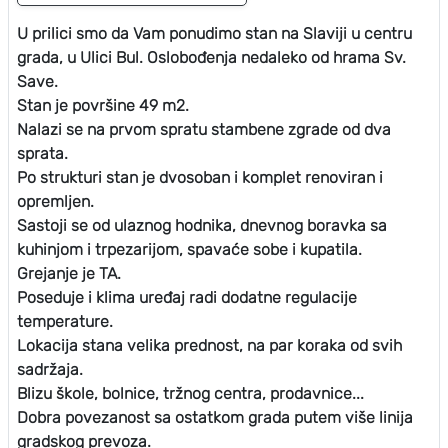
U prilici smo da Vam ponudimo stan na Slaviji u centru
grada, u Ulici Bul. Oslobođenja nedaleko od hrama Sv.
Save.
Stan je površine 49 m2.
Nalazi se na prvom spratu stambene zgrade od dva
sprata.
Po strukturi stan je dvosoban i komplet renoviran i
opremljen.
Sastoji se od ulaznog hodnika, dnevnog boravka sa
kuhinjom i trpezarijom, spavaće sobe i kupatila.
Grejanje je TA.
Poseduje i klima uređaj radi dodatne regulacije
temperature.
Lokacija stana velika prednost, na par koraka od svih
sadržaja.
Blizu škole, bolnice, tržnog centra, prodavnice...
Dobra povezanost sa ostatkom grada putem više linija
gradskog prevoza.