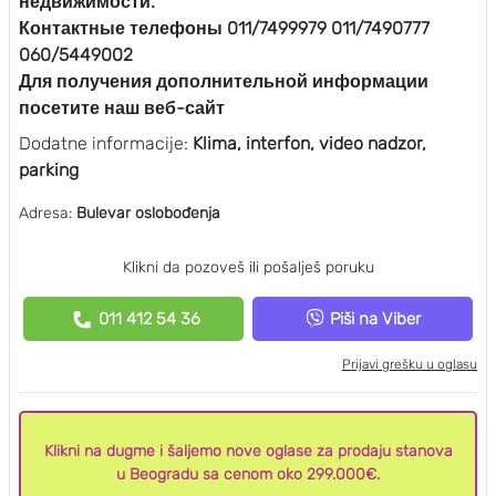
недвижимости.
Контактные телефоны 011/7499979 011/7490777
060/5449002
Для получения дополнительной информации
посетите наш веб-сайт
Dodatne informacije:
Klima, interfon, video nadzor,
parking
Adresa:
Bulevar oslobođenja
Klikni da pozoveš ili pošalješ poruku
011 412 54 36
Piši na Viber
Prijavi grešku u oglasu
Klikni na dugme i šaljemo nove oglase za prodaju stanova
u Beogradu sa cenom oko 299.000€.