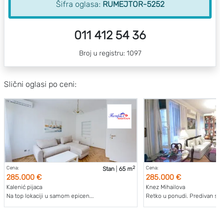
Šifra oglasa:
RUMEJTOR-5252
011 412 54 36
Broj u registru: 1097
Slični oglasi po ceni:
2
Cena:
Cena:
Stan
|
65 m
285.000 €
285.000 €
Kalenić pijaca
Knez Mihailova
Na top lokaciji u samom epicen...
Retko u ponudi. Predivan sa