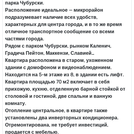
парка Чубурски.
Расположение идеальное — микрорайон
подразумевает наличие всех удобств,
характерных для центра города, и в то же время
отличное транспортное сообщение со всеми
частями города.
Рядом с парком Чубурски, рынком Каленич,
Градича Пейтон, Маккензи, Славией…
Квартира расположена в старом, ухоженном
здании с домофоном и видеонаблюдением.
Находится на 5-м этаже из 8, в здании есть лифт.
Квартира площадью 70 м2 включает в себя
прихожую, кухню, отделенную барной стойкой от
столовой и гостиной, две спальни и ванную
комнату.
Отопление центральное, в квартире также
установлены два инверторных кондиционера.
Отремонтирована, не требует инвестиций,
продается с мебелью.