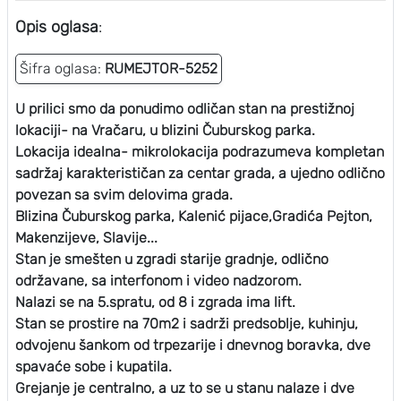
Opis oglasa
:
Šifra oglasa:
RUMEJTOR-5252
U prilici smo da ponudimo odličan stan na prestižnoj
lokaciji- na Vračaru, u blizini Čuburskog parka.
Lokacija idealna- mikrolokacija podrazumeva kompletan
sadržaj karakterističan za centar grada, a ujedno odlično
povezan sa svim delovima grada.
Blizina Čuburskog parka, Kalenić pijace,Gradića Pejton,
Makenzijeve, Slavije...
Stan je smešten u zgradi starije gradnje, odlično
održavane, sa interfonom i video nadzorom.
Nalazi se na 5.spratu, od 8 i zgrada ima lift.
Stan se prostire na 70m2 i sadrži predsoblje, kuhinju,
odvojenu šankom od trpezarije i dnevnog boravka, dve
spavaće sobe i kupatila.
Grejanje je centralno, a uz to se u stanu nalaze i dve