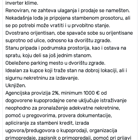
inverter klime.
Renoviran, ne zahteva ulaganja i prodaje se namešten.
Nekadašnja lođa je pripojena stambenom prosotoru, ali
se po potrebi može vratiti i u prvobitno stanje.
Dvostrano orijentisan, obe spavaće sobe su orijentisane
suprotno od ulice, odnosno ka dvorištu zgrade.
Stanu pripada i podrumska prostorija, kao i ostava na
spratu, koju deli sa još jednim stanom.
Obeleženo parking mesto u dvorištu zgrade.
Idealan za kupce koji traže stan na dobroj lokaciji, ali i
sigurnu nekretninu za izdavanje.
Uknjižen.
Agencijska provizija 2%, minimum 1000 € od
dogovorene kupoprodajne cene uključuje istraživanje
neophodno za pronalaženje adekvatne nekretnine,
pomoć u pregovorima, provera dokumentacije,
apliciranje za stambeni kredit, izrada
ugovora/predugovora o kupoprodaji, organizacija
primopredaje, zapisnik o primopredaji, pomoć pri prijavi