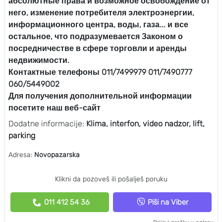
абсолютные права и возможное освобождение от
него, изменение потребителя электроэнергии,
информационного центра, воды, газа... и все
остальное, что подразумевается Законом о
посредничестве в сфере торговли и аренды
недвижимости.
Контактные телефоны 011/7499979 011/7490777
060/5449002
Для получения дополнительной информации
посетите наш веб-сайт
Dodatne informacije:
Klima, interfon, video nadzor, lift,
parking
Adresa:
Novopazarska
Klikni da pozoveš ili pošalješ poruku
011 412 54 36
Piši na Viber