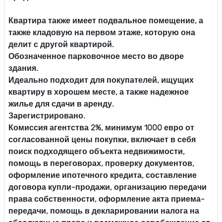
Квартира также имеет подвальное помещение, а
также кладовую на первом этаже, которую она
делит с другой квартирой.
Обозначенное парковочное место во дворе
здания.
Идеально подходит для покупателей, ищущих
квартиру в хорошем месте, а также надежное
жилье для сдачи в аренду.
Зарегистрировано.
Комиссия агентства 2%, минимум 1000 евро от
согласованной цены покупки, включает в себя
поиск подходящего объекта недвижимости,
помощь в переговорах, проверку документов,
оформление ипотечного кредита, составление
договора купли-продажи, организацию передачи
права собственности, оформление акта приема-
передачи, помощь в декларировании налога на