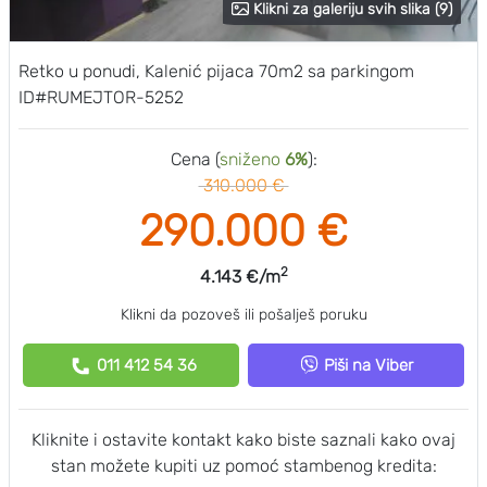
Klikni za galeriju svih slika (9)
Retko u ponudi, Kalenić pijaca 70m2 sa parkingom
ID#RUMEJTOR-5252
Cena (
sniženo
6%
):
310.000 €
290.000 €
2
4.143 €/m
Klikni da pozoveš ili pošalješ poruku
011 412 54 36
Piši na Viber
Kliknite i ostavite kontakt kako biste saznali kako ovaj
stan možete kupiti uz pomoć stambenog kredita: