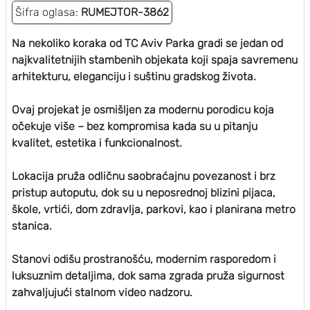
Šifra oglasa:
RUMEJTOR-3862
Na nekoliko koraka od TC Aviv Parka gradi se jedan od
najkvalitetnijih stambenih objekata koji spaja savremenu
arhitekturu, eleganciju i suštinu gradskog života.
Ovaj projekat je osmišljen za modernu porodicu koja
očekuje više – bez kompromisa kada su u pitanju
kvalitet, estetika i funkcionalnost.
Lokacija pruža odličnu saobraćajnu povezanost i brz
pristup autoputu, dok su u neposrednoj blizini pijaca,
škole, vrtići, dom zdravlja, parkovi, kao i planirana metro
stanica.
Stanovi odišu prostranošću, modernim rasporedom i
luksuznim detaljima, dok sama zgrada pruža sigurnost
zahvaljujući stalnom video nadzoru.