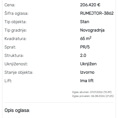
Cena:
206.420 €
Šifra oglasa:
RUMEJTOR-3862
Tip objekta:
Stan
Tip gradnje:
Novogradnja
2
Kvadratura:
65 m
Sprat:
PR/5
Struktura:
2.0
Uknjiženost:
Uknjižen
Stanje objekta:
Izvorno
Lift:
Ima lift
Oglas ažuriran: 07.07.2026 (12:39)
Oglas proveren: 06.08.2026 (21:25)
Opis oglasa
: