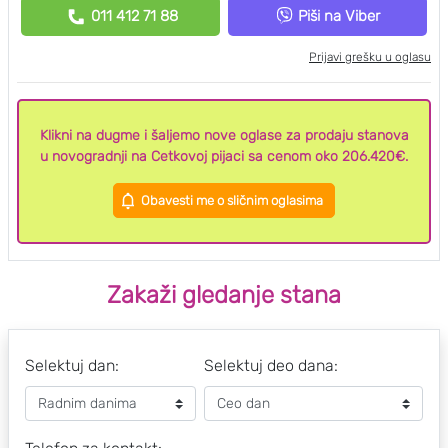
011 412 71 88
Piši na Viber
Prijavi grešku u oglasu
Klikni na dugme i šaljemo nove oglase za prodaju stanova
u novogradnji na Cetkovoj pijaci sa cenom oko 206.420€.
Obavesti me o sličnim oglasima
Zakaži gledanje stana
Selektuj dan:
Selektuj deo dana: