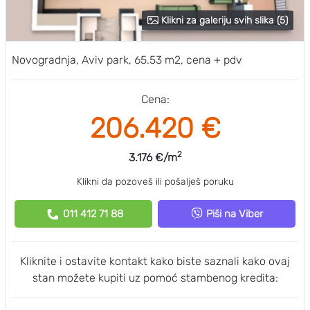
Klikni za galeriju svih slika (5)
Novogradnja, Aviv park, 65.53 m2, cena + pdv
Cena:
206.420 €
2
3.176 €/m
Klikni da pozoveš ili pošalješ poruku
011 412 71 88
Piši na Viber
Kliknite i ostavite kontakt kako biste saznali kako ovaj
stan možete kupiti uz pomoć stambenog kredita: