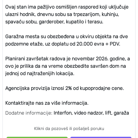
Ovaj stan ima pažljivo osmišljen raspored koji uključuje
ulazni hodnik, dnevnu sobu sa trpezarijom, kuhinju,
spavaću sobu, garderober, kupatilo i terasu.
Garažna mesta su obezbeđena u okviru objekta na dve
podzemne etaže, uz doplatu od 20.000 evra + PDV.
Planirani završetak radova je novembar 2026. godine, a
ovo je prilika da na vreme obezbedite savršen dom na
jednoj od najtraženijih lokacija.
Agencijska provizija iznosi 2% od kupoprodajne cene.
Kontaktirajte nas za više informacija.
Dodatne informacije:
Interfon, video nadzor, lift, garaža
Klikni da pozoveš ili pošalješ poruku