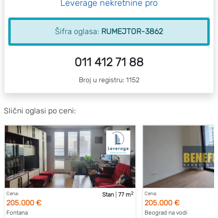
Leverage nekretnine pro
Šifra oglasa:
RUMEJTOR-3862
011 412 71 88
Broj u registru: 1152
Slični oglasi po ceni:
2
Cena:
Cena:
Stan
|
77 m
205.000 €
205.000 €
Fontana
Beograd na vodi