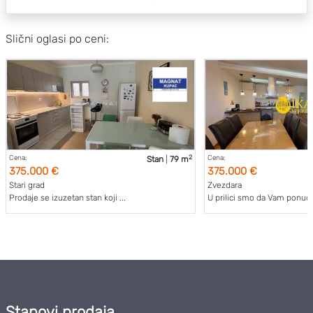
Slični oglasi po ceni:
2
Cena:
Cena:
Stan
|
79 m
375.000 €
375.000 €
Stari grad
Zvezdara
Prodaje se izuzetan stan koji ...
U prilici smo da Vam ponudi
Stanovi prodaja