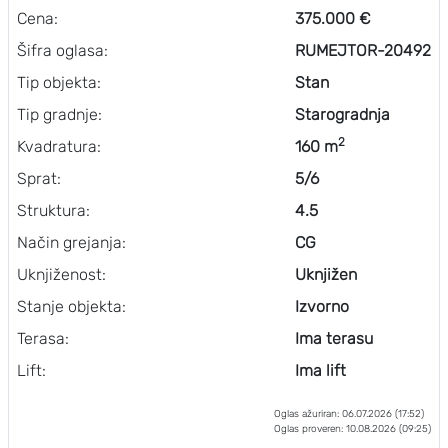
Cena:
375.000 €
Šifra oglasa:
RUMEJTOR-20492
Tip objekta:
Stan
Tip gradnje:
Starogradnja
2
Kvadratura:
160 m
Sprat:
5/6
Struktura:
4.5
Način grejanja:
CG
Uknjiženost:
Uknjižen
Stanje objekta:
Izvorno
Terasa:
Ima terasu
Lift:
Ima lift
Oglas ažuriran: 06.07.2026 (17:52)
Oglas proveren: 10.08.2026 (09:25)