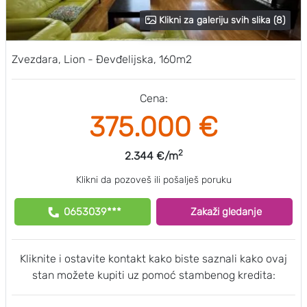
Klikni za galeriju svih slika (8)
Zvezdara, Lion - Đevđelijska, 160m2
Cena:
375.000 €
2
2.344 €/m
Klikni da pozoveš ili pošalješ poruku
0653039***
Zakaži gledanje
Kliknite i ostavite kontakt kako biste saznali kako ovaj
stan možete kupiti uz pomoć stambenog kredita: