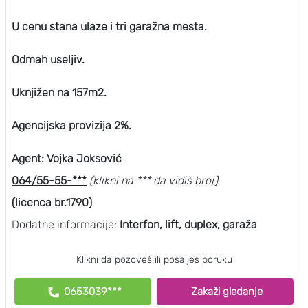
U cenu stana ulaze i tri garažna mesta.
Odmah useljiv.
Uknjižen na 157m2.
Agencijska provizija 2%.
Agent: Vojka Joksović
064/55-55-***
(klikni na *** da vidiš broj)
(licenca br.1790)
Dodatne informacije:
Interfon, lift, duplex, garaža
Klikni da pozoveš ili pošalješ poruku
0653039***
Zakaži gledanje