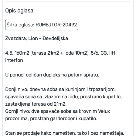
Opis oglasa
:
Šifra oglasa:
RUMEJTOR-20492
Zvezdara, Lion - Đevđelijska
4.5, 160m2 (terasa 21m2 + lođa 10m2), 5/6, CG, lift,
interfon
U ponudi odličan dupleks na petom spratu.
Donji nivo: dnevna soba sa kuhinjom i trpezarijom,
spavaća soba sa izlazom na lođu, prostrano kupatilo,
zastakljena terasa od 21m2.
Gornji nivo: dve spavaće sobe sa krovnim Velux
prozorima, prostran garderober i kupatilo.
Stan se prodaje kako namešten, tako i bez nameštaja.