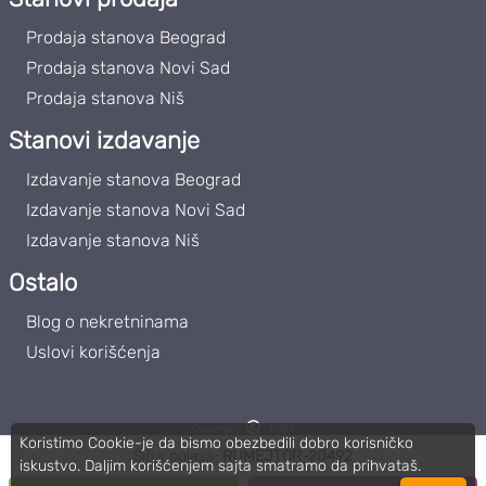
Prodaja stanova Beograd
Prodaja stanova Novi Sad
Prodaja stanova Niš
Stanovi izdavanje
Izdavanje stanova Beograd
Izdavanje stanova Novi Sad
Izdavanje stanova Niš
Ostalo
Blog o nekretninama
Uslovi korišćenja
Copyright
2026
Koristimo Cookie-je da bismo obezbedili dobro korisničko
Roommateor | PIB: 111859102
Šifra oglasa:
RUMEJTOR-20492
iskustvo. Daljim korišćenjem sajta smatramo da prihvataš.