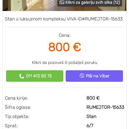
Klikni za galeriju svih slika (12)
Stan u luksuznom kompleksu VIVA ID#RUMEJTOR-15633
Cena:
800 €
Klikni da pozoveš ili pošalješ poruku
011 412 83 75
Piši na Viber
Cena kirije:
800 €
Šifra oglasa:
RUMEJTOR-15633
Tip objekta:
Stan
Sprat:
6/7