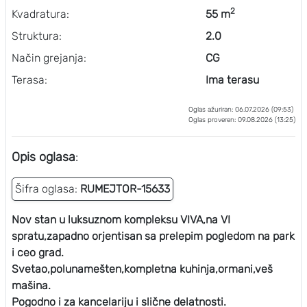
2
Kvadratura:
55 m
Struktura:
2.0
Način grejanja:
CG
Terasa:
Ima terasu
Oglas ažuriran: 06.07.2026 (09:53)
Oglas proveren: 09.08.2026 (13:25)
Opis oglasa
:
Šifra oglasa:
RUMEJTOR-15633
Nov stan u luksuznom kompleksu VIVA,na VI
spratu,zapadno orjentisan sa prelepim pogledom na park
i ceo grad.
Svetao,polunamešten,kompletna kuhinja,ormani,veš
mašina.
Pogodno i za kancelariju i slične delatnosti.