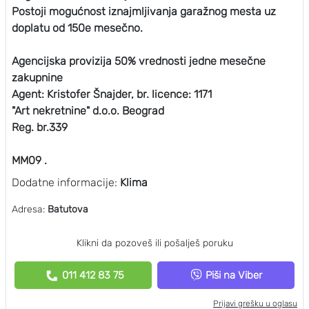
Postoji mogućnost iznajmljivanja garažnog mesta uz
doplatu od 150e mesečno.
Agencijska provizija 50% vrednosti jedne mesečne
zakupnine
Agent: Kristofer Šnajder, br. licence: 1171
"Art nekretnine" d.o.o. Beograd
Reg. br.339
MM09 .
Dodatne informacije:
Klima
Adresa:
Batutova
Klikni da pozoveš ili pošalješ poruku
011 412 83 75
Piši na Viber
Prijavi grešku u oglasu