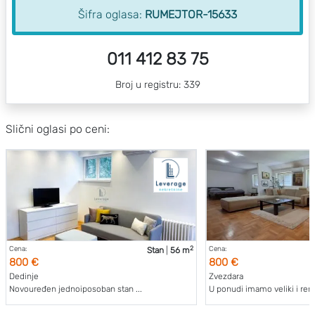
Šifra oglasa:
RUMEJTOR-15633
011 412 83 75
Broj u registru: 339
Slični oglasi po ceni:
2
Cena:
Cena:
Stan
|
56 m
800 €
800 €
Dedinje
Zvezdara
Novouređen jednoiposoban stan ...
U ponudi imamo veliki i reno