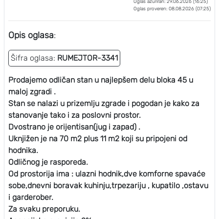
Oglas ažuriran: 29.06.2026 (16:25)
Oglas proveren: 08.08.2026 (07:25)
Opis oglasa
:
Šifra oglasa:
RUMEJTOR-3341
Prodajemo odličan stan u najlepšem delu bloka 45 u
maloj zgradi .
Stan se nalazi u prizemlju zgrade i pogodan je kako za
stanovanje tako i za poslovni prostor.
Dvostrano je orijentisan(jug i zapad) .
Uknjižen je na 70 m2 plus 11 m2 koji su pripojeni od
hodnika.
Odličnog je rasporeda.
Od prostorija ima : ulazni hodnik,dve komforne spavaće
sobe,dnevni boravak kuhinju,trpezariju , kupatilo ,ostavu
i garderober.
Za svaku preporuku.