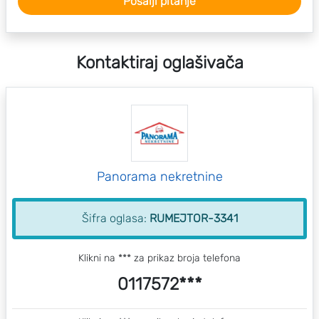
Pošalji pitanje
Kontaktiraj oglašivača
Panorama nekretnine
Šifra oglasa:
RUMEJTOR-3341
Klikni na *** za prikaz broja telefona
0117572***