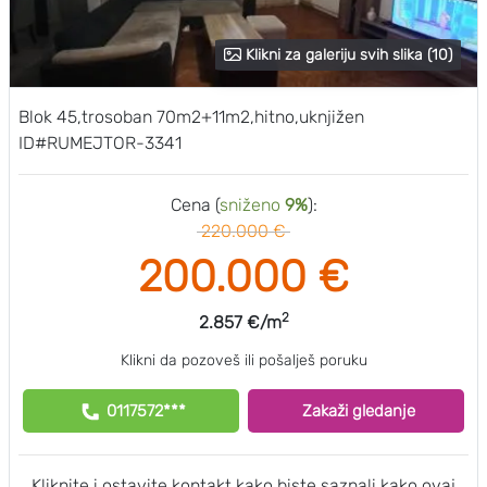
Klikni za galeriju svih slika (10)
Blok 45,trosoban 70m2+11m2,hitno,uknjižen
ID#RUMEJTOR-3341
Cena (
sniženo
9%
):
220.000 €
200.000 €
2
2.857 €/m
Klikni da pozoveš ili pošalješ poruku
0117572***
Zakaži gledanje
Kliknite i ostavite kontakt kako biste saznali kako ovaj