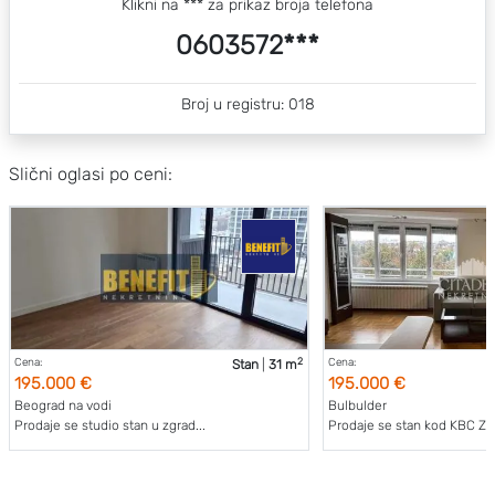
Klikni na *** za prikaz broja telefona
0603572***
Broj u registru: 018
Slični oglasi po ceni:
2
Cena:
Cena:
Stan
|
31 m
195.000 €
195.000 €
Beograd na vodi
Bulbulder
Prodaje se studio stan u zgrad...
Prodaje se stan kod KBC Zve