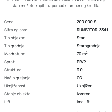
stan možete kupiti uz pomoć stambenog kredita:
Cena:
200.000 €
Šifra oglasa:
RUMEJTOR-3341
Tip objekta:
Stan
Tip gradnje:
Starogradnja
2
Kvadratura:
70 m
Sprat:
PR/9
Struktura:
3.0
Način grejanja:
CG
Uknjiženost:
Uknjižen
Stanje objekta:
Izvorno
Lift:
Ima lift