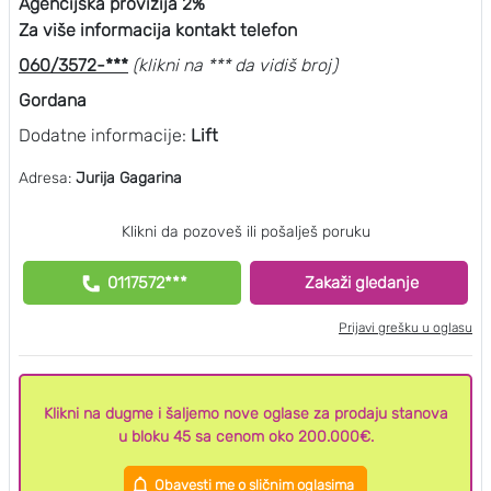
Agencijska provizija 2%
Za više informacija kontakt telefon
060/3572-***
(klikni na *** da vidiš broj)
Gordana
Dodatne informacije:
Lift
Adresa:
Jurija Gagarina
Klikni da pozoveš ili pošalješ poruku
0117572***
Zakaži gledanje
Prijavi grešku u oglasu
Klikni na dugme i šaljemo nove oglase za prodaju stanova
u bloku 45 sa cenom oko 200.000€.
Obavesti me o sličnim oglasima