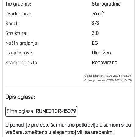
Tip gradnje:
Starogradnja
2
Kvadratura:
76 m
Sprat:
2/2
Struktura:
3.0
Način grejanja:
EG
Uknjiženost:
Uknjižen
Stanje objekta:
Renovirano
Oglas ažuriran: 13.05.2026 (15:59)
Oglas proveren: 07.08.2026 (18:25)
Opis oglasa
:
Šifra oglasa:
RUMEJTOR-15079
U ponudi je prelepo, šarmantno potkrovlje u samom srcu
Vračara, smešteno u elegantnoj vili sa uređenim i