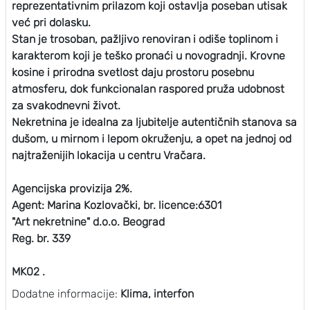
reprezentativnim prilazom koji ostavlja poseban utisak
već pri dolasku.
Stan je trosoban, pažljivo renoviran i odiše toplinom i
karakterom koji je teško pronaći u novogradnji. Krovne
kosine i prirodna svetlost daju prostoru posebnu
atmosferu, dok funkcionalan raspored pruža udobnost
za svakodnevni život.
Nekretnina je idealna za ljubitelje autentičnih stanova sa
dušom, u mirnom i lepom okruženju, a opet na jednoj od
najtraženijih lokacija u centru Vračara.
Agencijska provizija 2%.
Agent: Marina Kozlovački, br. licence:6301
"Art nekretnine" d.o.o. Beograd
Reg. br. 339
MK02 .
Dodatne informacije:
Klima, interfon