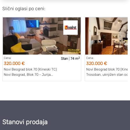
Slični oglasi po ceni:
2
Cena:
Cena:
Stan
|
74 m
320.000 €
320.000 €
Novi Beograd blok 70 (Kineski TC)
Novi Beograd blok 70 (Kines
Novi Beograd, Blok 70 - Jurija...
Trosoban, uknjižen stan od 
Stanovi prodaja