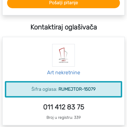
Pošalji pitanje
Kontaktiraj oglašivača
Art nekretnine
Šifra oglasa:
RUMEJTOR-15079
011 412 83 75
Broj u registru: 339