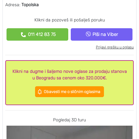
Adresa:
Topolska
Klikni da pozoveš ili pošalješ poruku
011 412 83 75
Piši na Viber
Prijavi grešku u oglasu
Klikni na dugme i šaljemo nove oglase za prodaju stanova
u Beogradu sa cenom oko 320.000€.
Obavesti me o sličnim oglasima
Pogledaj 3D turu