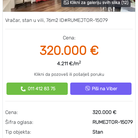
Klikni za galeriju svih slika (12)
Vračar, stan u vili, 76m2 ID#RUMEJTOR-15079
Cena:
320.000 €
2
4.211 €/m
Klikni da pozoveš ili pošalješ poruku
011 412 83 75
Piši na Viber
Cena:
320.000 €
Šifra oglasa:
RUMEJTOR-15079
Tip objekta:
Stan