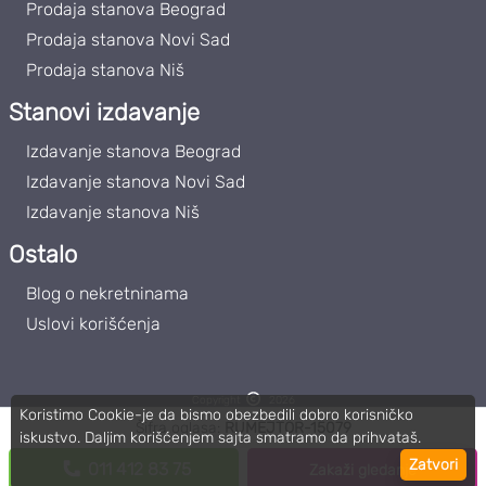
Prodaja stanova Beograd
Prodaja stanova Novi Sad
Prodaja stanova Niš
Stanovi izdavanje
Izdavanje stanova Beograd
Izdavanje stanova Novi Sad
Izdavanje stanova Niš
Ostalo
Blog o nekretninama
Uslovi korišćenja
Copyright
2026
Koristimo Cookie-je da bismo obezbedili dobro korisničko
Roommateor | PIB: 111859102
Šifra oglasa:
RUMEJTOR-15079
iskustvo. Daljim korišćenjem sajta smatramo da prihvataš.
Zatvori
011 412 83 75
Zakaži gledanje