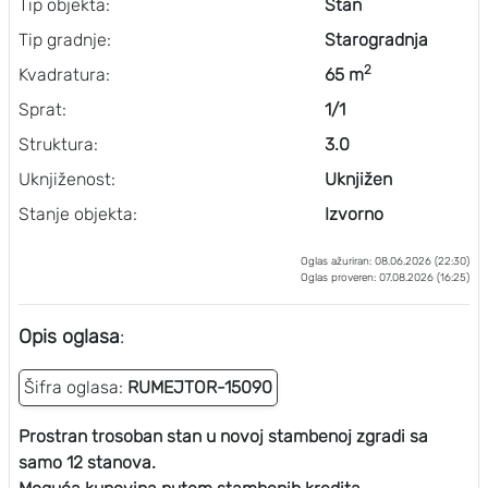
Tip objekta:
Stan
Tip gradnje:
Starogradnja
2
Kvadratura:
65 m
Sprat:
1/1
Struktura:
3.0
Uknjiženost:
Uknjižen
Stanje objekta:
Izvorno
Oglas ažuriran: 08.06.2026 (22:30)
Oglas proveren: 07.08.2026 (16:25)
Opis oglasa
:
Šifra oglasa:
RUMEJTOR-15090
Prostran trosoban stan u novoj stambenoj zgradi sa
samo 12 stanova.