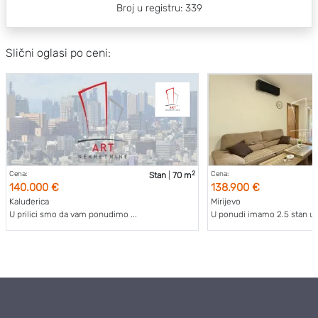
Broj u registru: 339
Slični oglasi po ceni:
2
Cena:
Cena:
Stan
|
70 m
140.000 €
138.900 €
Kaluđerica
Mirijevo
U prilici smo da vam ponudimo ...
U ponudi imamo 2.5 stan u n