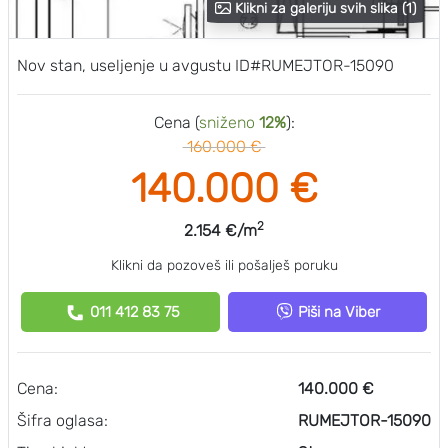
Klikni za galeriju svih slika (1)
Nov stan, useljenje u avgustu ID#RUMEJTOR-15090
Cena (
sniženo
12%
):
160.000 €
140.000 €
2
2.154 €/m
Klikni da pozoveš ili pošalješ poruku
011 412 83 75
Piši na Viber
Cena:
140.000 €
Šifra oglasa:
RUMEJTOR-15090