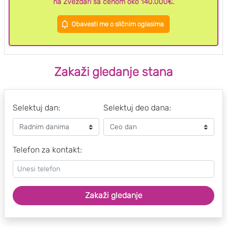
na Zvezdari sa cenom oko 140.000€.
Obavesti me o sličnim oglasima
Zakaži gledanje stana
Selektuj dan:
Selektuj deo dana:
Telefon za kontakt:
Zakaži gledanje