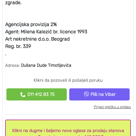
zgrade.
Agencijska provizija 2%
Agent: Milena Kalezić br. licence 1993
Art nekretnine d.o.o. Beograd
Reg. br. 339
.
Adresa:
Dušana Dude Timotijevića
Klikni da pozoveš ili pošalješ poruku
011 412 83 75
Piši na Viber
Prijavi grešku u oglasu
Klikni na dugme i šaljemo nove oglase za prodaju stanova