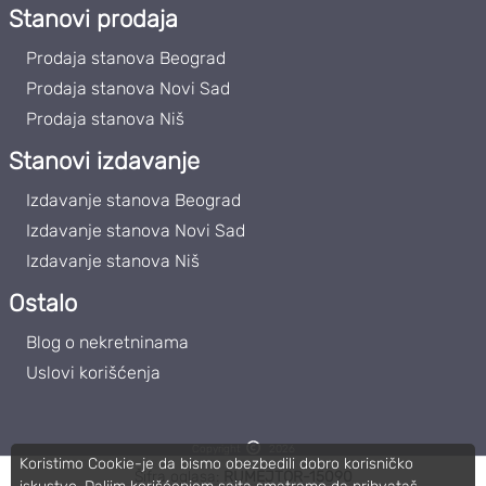
Stanovi prodaja
Prodaja stanova Beograd
Prodaja stanova Novi Sad
Prodaja stanova Niš
Stanovi izdavanje
Izdavanje stanova Beograd
Izdavanje stanova Novi Sad
Izdavanje stanova Niš
Ostalo
Blog o nekretninama
Uslovi korišćenja
Copyright
2026
Koristimo Cookie-je da bismo obezbedili dobro korisničko
Roommateor | PIB: 111859102
Šifra oglasa:
RUMEJTOR-15090