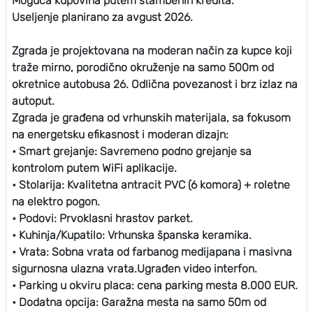
Moguća kupovina putem stambenih kredita.
Useljenje planirano za avgust 2026.
Zgrada je projektovana na moderan način za kupce koji
traže mirno, porodično okruženje na samo 500m od
okretnice autobusa 26. Odlična povezanost i brz izlaz na
autoput.
Zgrada je građena od vrhunskih materijala, sa fokusom
na energetsku efikasnost i moderan dizajn:
• Smart grejanje: Savremeno podno grejanje sa
kontrolom putem WiFi aplikacije.
• Stolarija: Kvalitetna antracit PVC (6 komora) + roletne
na elektro pogon.
• Podovi: Prvoklasni hrastov parket.
• Kuhinja/Kupatilo: Vrhunska španska keramika.
• Vrata: Sobna vrata od farbanog medijapana i masivna
sigurnosna ulazna vrata.Ugrađen video interfon.
• Parking u okviru placa: cena parking mesta 8.000 EUR.
• Dodatna opcija: Garažna mesta na samo 50m od