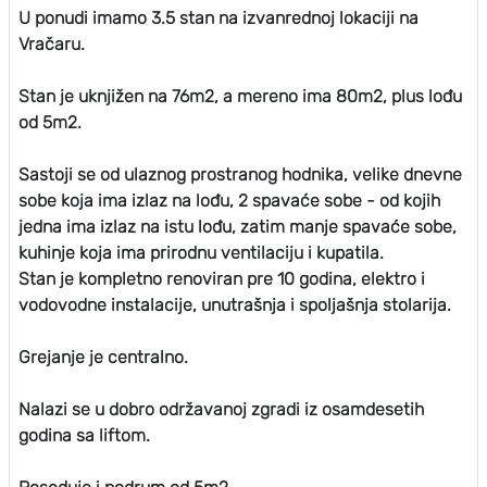
U ponudi imamo 3.5 stan na izvanrednoj lokaciji na
Vračaru.
Stan je uknjižen na 76m2, a mereno ima 80m2, plus lođu
od 5m2.
Sastoji se od ulaznog prostranog hodnika, velike dnevne
sobe koja ima izlaz na lođu, 2 spavaće sobe - od kojih
jedna ima izlaz na istu lođu, zatim manje spavaće sobe,
kuhinje koja ima prirodnu ventilaciju i kupatila.
Stan je kompletno renoviran pre 10 godina, elektro i
vodovodne instalacije, unutrašnja i spoljašnja stolarija.
Grejanje je centralno.
Nalazi se u dobro održavanoj zgradi iz osamdesetih
godina sa liftom.