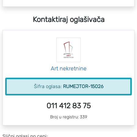
Kontaktiraj oglašivača
Art nekretnine
Šifra oglasa:
RUMEJTOR-15026
011 412 83 75
Broj u registru: 339
Slični oglasi po ceni: