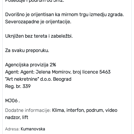
Poseduje i podrum od 5m2.
Dvorišno je orijentisan ka mirnom trgu izmedju zgrada.
Severozapadne je orijentacije.
Uknjižen bez tereta i zabeležbi.
Za svaku preporuku.
Agencijska provizija 2%
Agent: Agent: Jelena Momirov, broj licence 5463
"Art nekretnine" d.o.o. Beograd
Reg. br. 339
MJ06 .
Dodatne informacije:
Klima, interfon, podrum, video
nadzor, lift
Adresa:
Kumanovska