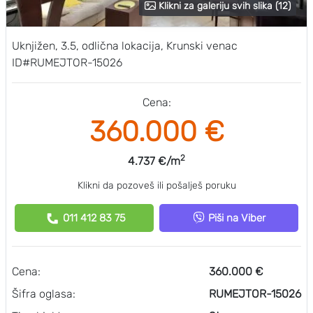
Klikni za galeriju svih slika (12)
Uknjižen, 3.5, odlična lokacija, Krunski venac
ID#RUMEJTOR-15026
Cena:
360.000 €
2
4.737 €/m
Klikni da pozoveš ili pošalješ poruku
011 412 83 75
Piši na Viber
Cena:
360.000 €
Šifra oglasa:
RUMEJTOR-15026