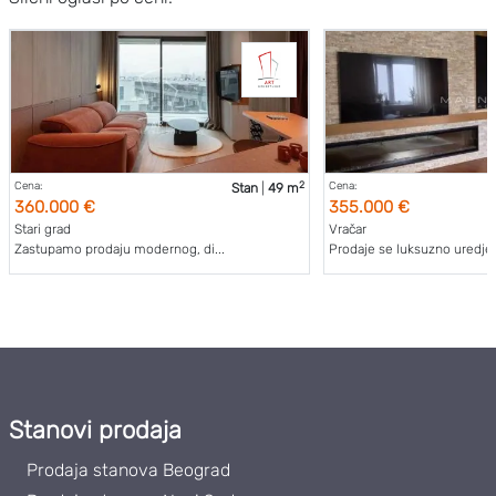
2
Cena:
Cena:
Stan
|
49 m
360.000 €
355.000 €
Stari grad
Vračar
Zastupamo prodaju modernog, di...
Prodaje se luksuzno uredjen 
Stanovi prodaja
Prodaja stanova Beograd