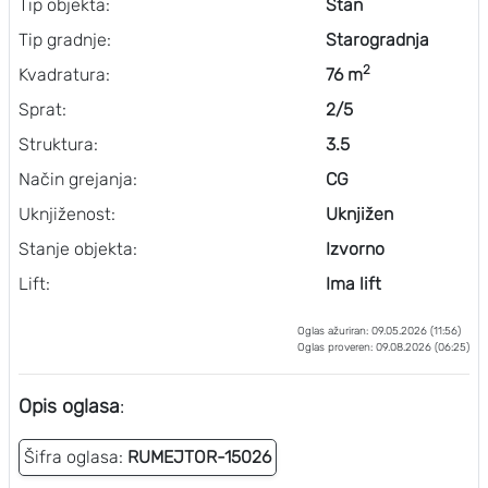
Tip objekta:
Stan
Tip gradnje:
Starogradnja
2
Kvadratura:
76 m
Sprat:
2/5
Struktura:
3.5
Način grejanja:
CG
Uknjiženost:
Uknjižen
Stanje objekta:
Izvorno
Lift:
Ima lift
Oglas ažuriran: 09.05.2026 (11:56)
Oglas proveren: 09.08.2026 (06:25)
Opis oglasa
:
Šifra oglasa:
RUMEJTOR-15026