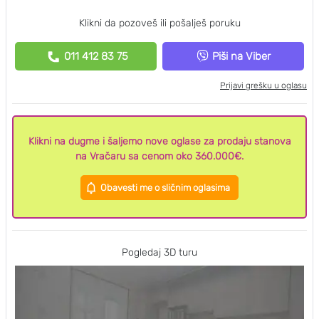
Klikni da pozoveš ili pošalješ poruku
011 412 83 75
Piši na Viber
Prijavi grešku u oglasu
Klikni na dugme i šaljemo nove oglase za prodaju stanova
na Vračaru sa cenom oko 360.000€.
Obavesti me o sličnim oglasima
Pogledaj 3D turu