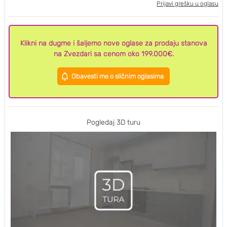
Prijavi grešku u oglasu
Klikni na dugme i šaljemo nove oglase za prodaju stanova
na Zvezdari sa cenom oko 199.000€.
Obavesti me o sličnim oglasima
Pogledaj 3D turu