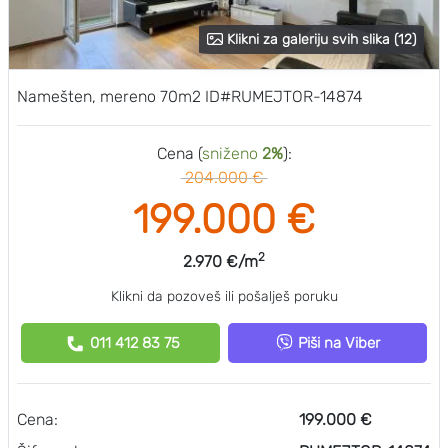
Klikni za galeriju svih slika (12)
Namešten, mereno 70m2 ID#RUMEJTOR-14874
Cena (
sniženo
2%
):
204.000 €
199.000 €
2
2.970 €/m
Klikni da pozoveš ili pošalješ poruku
011 412 83 75
Piši na Viber
Cena:
199.000 €