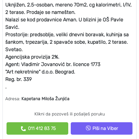
Uknjižen, 2.5-osoban, mereno 70m2, cg kalorimetri, I/IV,
2 terase. Prodaje se namešten.
Nalazi se kod prodavnice Aman. U blizini je OŠ Pavle
Savić.
Prostorije: predsoblje, veliki dnevni boravak, kuhinja sa
šankom, trpezarija, 2 spavaće sobe, kupatilo, 2 terase.
Svetao.
Agencijska provizija 2%.
Agent: Vladimir Jovanović br. licence 1773
"Art nekretnine" d.o.o. Beograd.
Reg. br. 339
.
Adresa:
Kapetana Miloša Žunjića
Klikni da pozoveš ili pošalješ poruku
011 412 83 75
Piši na Viber