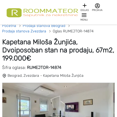
OGLAS
PRIJAVA
MENU
Početna
Prodaja stanova Beograd
Prodaja stanova Zvezdara
Oglas RUMEJTOR-14874
Kapetana Miloša Žunjića,
Dvoiposoban stan na prodaju, 67m2,
199.000€
Šifra oglasa:
RUMEJTOR-14874
Beograd, Zvezdara - Kapetana Miloša Žunjića