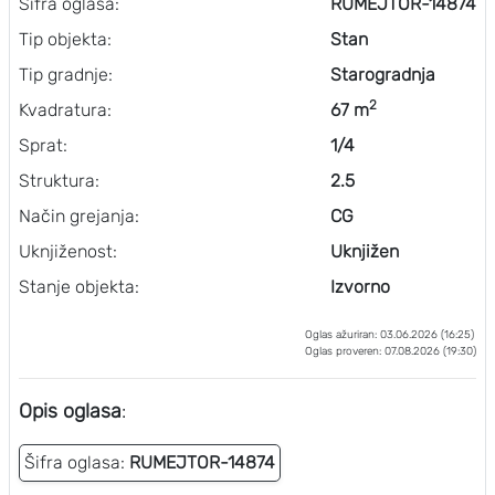
Šifra oglasa:
RUMEJTOR-14874
Tip objekta:
Stan
Tip gradnje:
Starogradnja
2
Kvadratura:
67 m
Sprat:
1/4
Struktura:
2.5
Način grejanja:
CG
Uknjiženost:
Uknjižen
Stanje objekta:
Izvorno
Oglas ažuriran: 03.06.2026 (16:25)
Oglas proveren: 07.08.2026 (19:30)
Opis oglasa
:
Šifra oglasa:
RUMEJTOR-14874