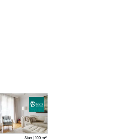
2
Stan
|
100 m