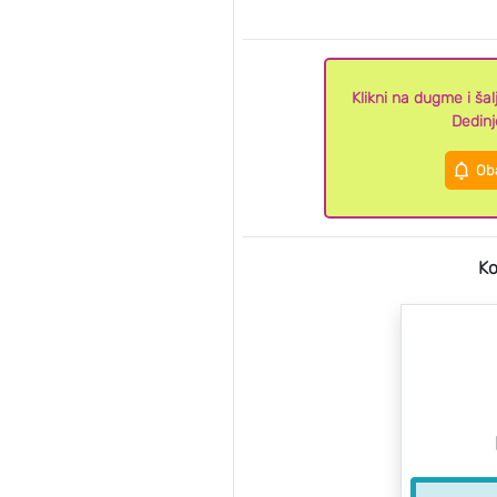
Klikni na dugme i š
Dedin
Oba
Ko