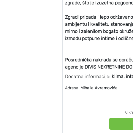
zgrade, što je izuzetna pogodno
Zgradi pripada i lepo održavan
ambijentu i kvalitetu stanovanj
mirno i zelenilom bogato okruže
između potpune intime i odličn
Posrednička naknada se obrač
agencije DIVIS NEKRETNINE DO
Dodatne informacije:
Klima, int
Adresa:
Mihaila Avramovića
Klik