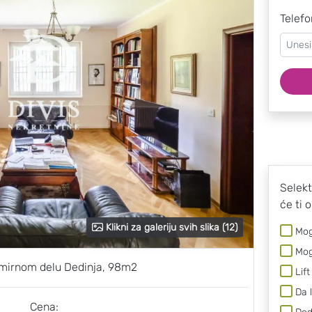
Telefo
Selekt
će ti 
Klikni za galeriju svih slika (12)
Mog
Mog
 mirnom delu Dedinja, 98m2
Lift
Da 
Cena: