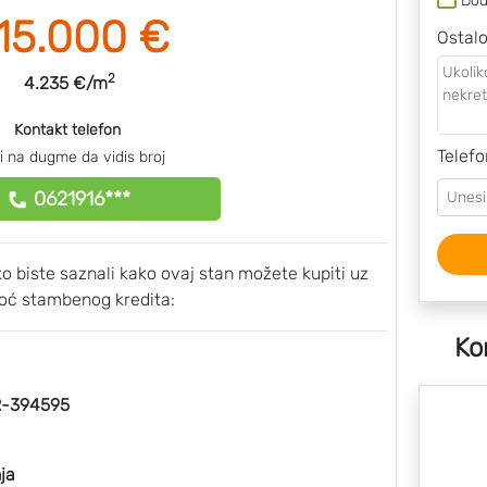
Dod
15.000 €
Ostal
2
4.235 €/m
Kontakt telefon
Telefo
ni na dugme da vidis broj
0621916***
ako biste saznali kako ovaj stan možete kupiti uz
ć stambenog kredita:
Ko
-394595
ja