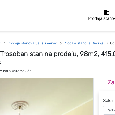
Prodaja stano
d
Prodaja stanova Savski venac
Prodaja stanova Dedinje
Og
 Trosoban stan na prodaju, 98m2, 415
5
 Mihaila Avramovića
Za
Selekt