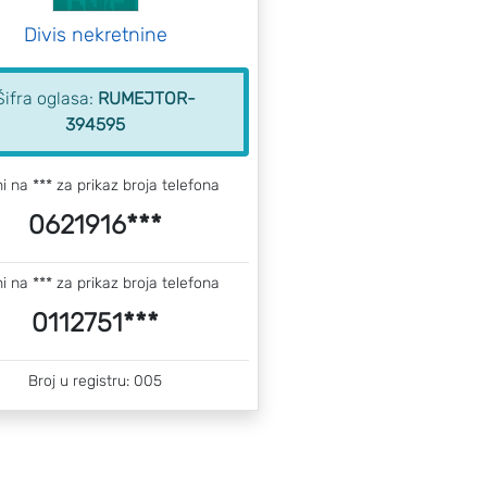
Divis nekretnine
Šifra oglasa:
RUMEJTOR-
394595
ni na *** za prikaz broja telefona
0621916***
ni na *** za prikaz broja telefona
0112751***
Broj u registru: 005