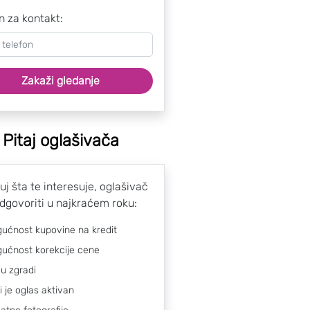
n za kontakt:
Zakaži gledanje
Pitaj oglašivača
uj šta te interesuje, oglašivač
odgovoriti u najkraćem roku:
ućnost kupovine na kredit
ućnost korekcije cene
 u zgradi
li je oglas aktivan