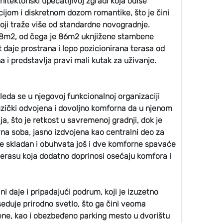
rhitektonski upečatljivoj zgradi koja odiše
jom i diskretnom dozom romantike, što je čini
ji traže više od standardne novogradnje.
98m2, od čega je 86m2 uknjižene stambene
daje prostrana i lepo pozicionirana terasa od
a i predstavlja pravi mali kutak za uživanje.
eda se u njegovoj funkcionalnoj organizaciji
 fizički odvojena i dovoljno komforna da u njenom
a, što je retkost u savremenoj gradnji, dok je
na soba, jasno izdvojena kao centralni deo za
je skladan i obuhvata još i dve komforne spavaće
a terasu koja dodatno doprinosi osećaju komfora i
i daje i pripadajući podrum, koji je izuzetno
eduje prirodno svetlo, što ga čini veoma
ene, kao i obezbeđeno parking mesto u dvorištu