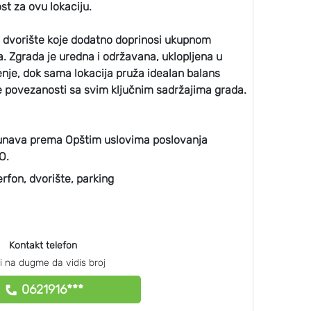
st za ovu lokaciju.
o dvorište koje dodatno doprinosi ukupnom
a. Zgrada je uredna i održavana, uklopljena u
nje, dok sama lokacija pruža idealan balans
e povezanosti sa svim ključnim sadržajima grada.
unava prema Opštim uslovima poslovanja
O.
erfon, dvorište, parking
Kontakt telefon
ni na dugme da vidis broj
0621916***