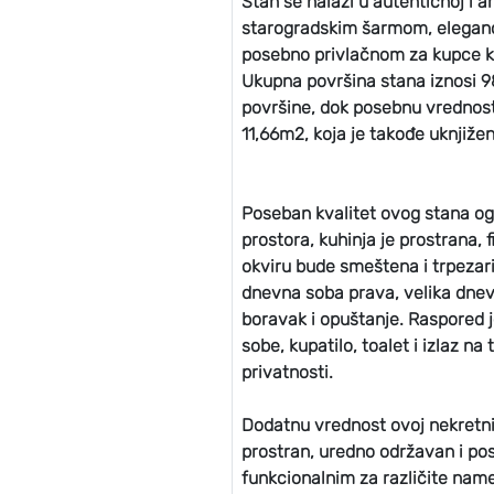
Stan se nalazi u autentičnoj i a
starogradskim šarmom, eleganci
posebno privlačnom za kupce ko
Ukupna površina stana iznosi 
površine, dok posebnu vrednost 
11,66m2, koja je takođe uknjižen
Poseban kvalitet ovog stana ogl
prostora, kuhinja je prostrana,
okviru bude smeštena i trpezarij
dnevna soba prava, velika dnev
boravak i opuštanje. Raspored 
sobe, kupatilo, toalet i izlaz n
privatnosti.
Dodatnu vrednost ovoj nekretnin
prostran, uredno održavan i pos
funkcionalnim za različite nam