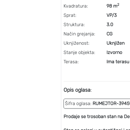
2
Kvadratura:
98 m
Sprat:
VP/3
Struktura:
3.0
Način grejanja:
CG
Uknjiženost:
Uknjižen
Stanje objekta:
Izvorno
Terasa:
Ima terasu
Opis oglasa
:
Šifra oglasa:
RUMEJTOR-3945
Prodaje se trosoban stan na Ded