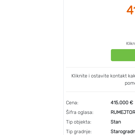
4
Klik
Kliknite i ostavite kontakt k
pomo
Cena:
415.000 €
Šifra oglasa:
RUMEJTOR
Tip objekta:
Stan
Tip gradnje:
Starogradn