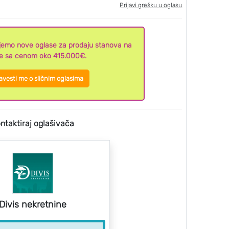
Prijavi grešku u oglasu
aljemo nove oglase za prodaju stanova na
je sa cenom oko 415.000€.
vesti me o sličnim oglasima
ntaktiraj oglašivača
Divis nekretnine