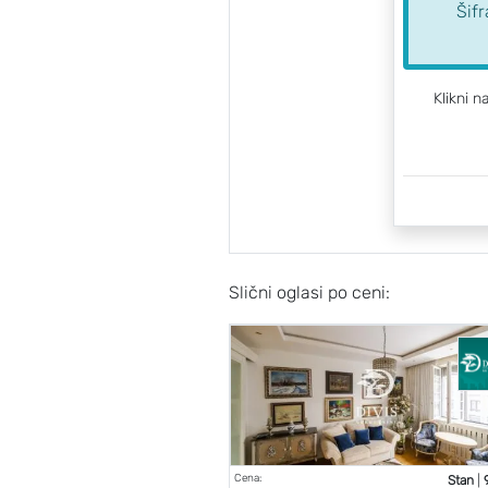
Šif
Klikni n
Slični oglasi po ceni:
Cena:
Stan
|