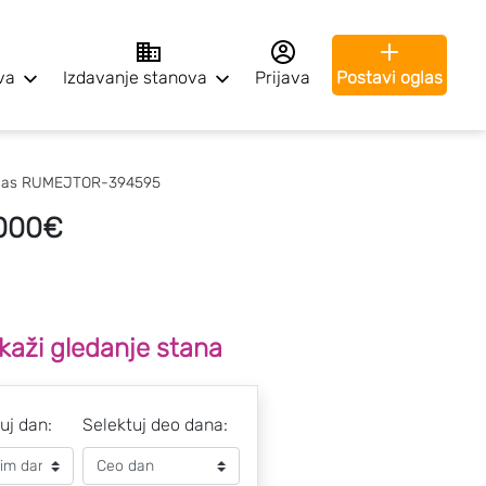
va
Izdavanje stanova
Prijava
Postavi oglas
las RUMEJTOR-394595
.000€
kaži gledanje stana
uj dan:
Selektuj deo dana: