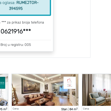
ra oglasa:
RUMEJTOR-
394595
a *** za prikaz broja telefona
0621916***
Broj u registru: 005
2
2
Cena:
Cena:
95 m
Stan
|
84 m