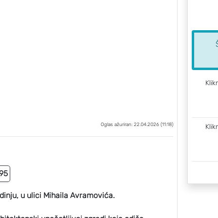
Klik
Oglas ažuriran: 22.04.2026 (11:18)
Klik
95
inju, u ulici Mihaila Avramovića.