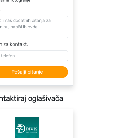
atne fotografije
o
:
n za kontakt:
Pošalji pitanje
ntaktiraj oglašivača