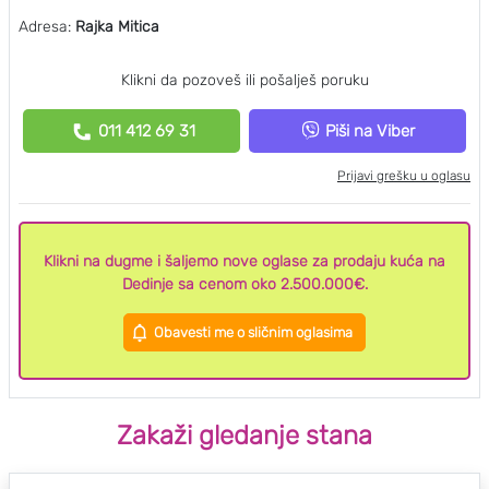
Adresa:
Rajka Mitica
Klikni da pozoveš ili pošalješ poruku
011 412 69 31
Piši na Viber
Prijavi grešku u oglasu
Klikni na dugme i šaljemo nove oglase za prodaju kuća na
Dedinje sa cenom oko 2.500.000€.
Obavesti me o sličnim oglasima
Zakaži gledanje stana