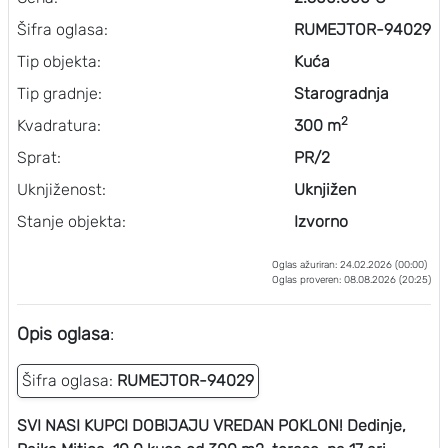
Šifra oglasa:
RUMEJTOR-94029
Tip objekta:
Kuća
Tip gradnje:
Starogradnja
2
Kvadratura:
300 m
Sprat:
PR/2
Uknjiženost:
Uknjižen
Stanje objekta:
Izvorno
Oglas ažuriran: 24.02.2026 (00:00)
Oglas proveren: 08.08.2026 (20:25)
Opis oglasa
:
Šifra oglasa:
RUMEJTOR-94029
SVI NASI KUPCI DOBIJAJU VREDAN POKLON! Dedinje,