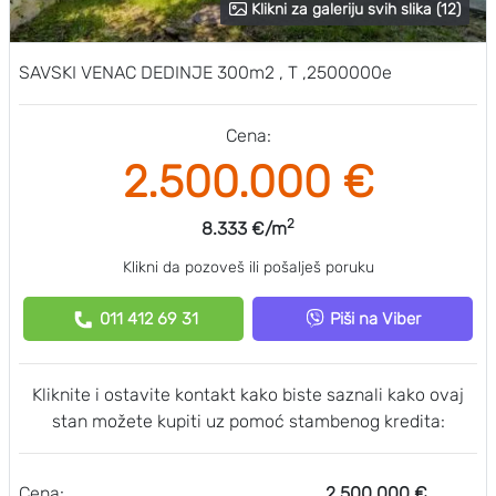
Klikni za galeriju svih slika (12)
SAVSKI VENAC DEDINJE 300m2 , T ,2500000e
Cena:
2.500.000 €
2
8.333 €/m
Klikni da pozoveš ili pošalješ poruku
011 412 69 31
Piši na Viber
Kliknite i ostavite kontakt kako biste saznali kako ovaj
stan možete kupiti uz pomoć stambenog kredita:
Cena:
2.500.000 €