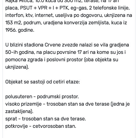
Rajka Mitica, 10.0 kuca od 300 m2, terase, na 17 ari
placa, PSUT + VPR + I + PTK, eg-gas, 2 telefonske linije,
interfon, ktv, internet, useljiva po dogovoru, uknjizena na
153 m2, podrum, uradjena konverzija zemljista, kuca iz
1956. godine.
U blizini stadiona Crvene zvezde nalazi se vila gradjena
50-ih godina, na placu povrsine 17 ari na kome su jos i
pomocna zgrada i poslovni prostor (oba objekta su
uknjizena).
Objekat se sastoji od cetiri etaze:
polusuteren - podrumski prostor.
visoko prizemlje - trosoban stan sa dve terase (jedna je
zastakljena).
sprat - trosoban stan sa dve terase.
potkrovlje - cetvorosoban stan.