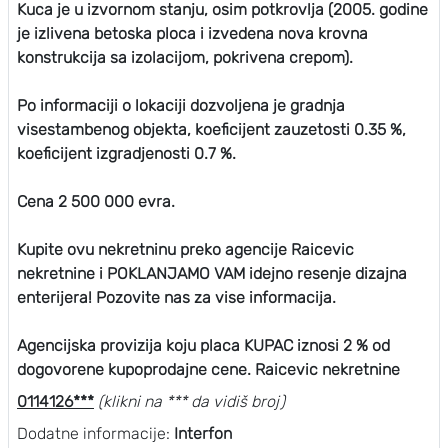
Kuca je u izvornom stanju, osim potkrovlja (2005. godine
je izlivena betoska ploca i izvedena nova krovna
konstrukcija sa izolacijom, pokrivena crepom).
Po informaciji o lokaciji dozvoljena je gradnja
visestambenog objekta, koeficijent zauzetosti 0.35 %,
koeficijent izgradjenosti 0.7 %.
Cena 2 500 000 evra.
Kupite ovu nekretninu preko agencije Raicevic
nekretnine i POKLANJAMO VAM idejno resenje dizajna
enterijera! Pozovite nas za vise informacija.
Agencijska provizija koju placa KUPAC iznosi 2 % od
dogovorene kupoprodajne cene. Raicevic nekretnine
0114126***
(klikni na *** da vidiš broj)
Dodatne informacije:
Interfon