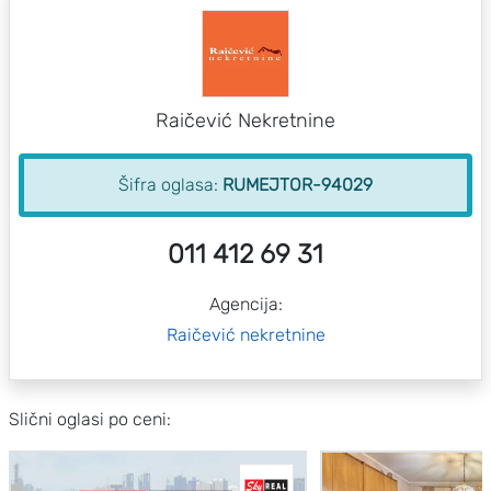
Raičević Nekretnine
Šifra oglasa:
RUMEJTOR-94029
011 412 69 31
Agencija:
Raičević nekretnine
Slični oglasi po ceni: