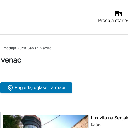
Prodaja stano
Prodaja kuća Savski venac
 venac
Pogledaj oglase na mapi
Lux vila na Senjak
Senjak