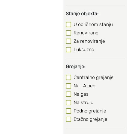
Stanje objekta:
U odličnom stanju
Renovirano
Za renoviranje
Luksuzno
Grejanje:
Centralno grejanje
Na TA peć
Na gas
Na struju
Podno grejanje
Etažno grejanje