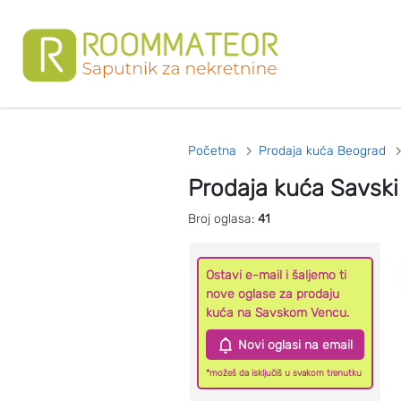
Početna
Prodaja kuća Beograd
Prodaja kuća Savski
Broj oglasa:
41
Ostavi e-mail i šaljemo ti
nove oglase za prodaju
kuća na Savskom Vencu.
Novi oglasi na email
*možeš da isključiš u svakom trenutku