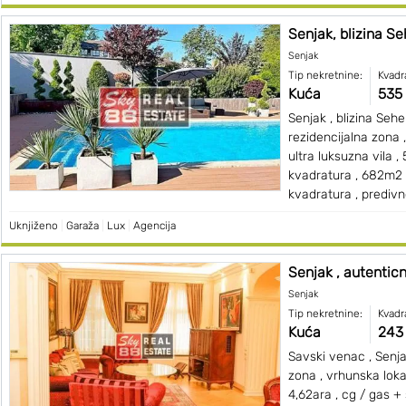
Senjak, blizina Seh
Senjak
Tip nekretnine:
Kvadr
Kuća
535
Senjak , blizina Sehe
rezidencijalna zona ,
ultra luksuzna vila 
kvadratura , 682m2
kvadratura , predivno
Uknjiženo
|
Garaža
|
Lux
|
Agencija
Senjak , autenticn
Senjak
Tip nekretnine:
Kvadr
Kuća
243
Savski venac , Senja
zona , vrhunska loka
4,62ara , cg / gas + 