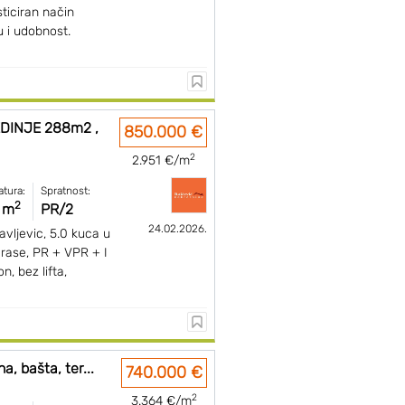
sticiran način
 i udobnost.
DINJE 288m2 ,
850.000 €
2
2.951 €/m
atura:
Spratnost:
2
 m
PR/2
24.02.2026.
avljevic, 5.0 kuca u
erase, PR + VPR + I
n, bez lifta,
, bašta, ter...
740.000 €
2
3.364 €/m