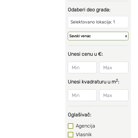
Odaberi deo grada:
Selektovano lokacija: 1
Savski venac
x
Unesi cenu u €:
2
Unesi kvadraturu u m
:
Oglašivač:
Agencija
Vlasnik