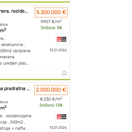
era, rezide...
5.300.000 €
2
9.907 €/m
atura:
Sniženo 3%
2
 m
ra ,
 ekskluzivna ,
13.01.2026.
, 535m2 uknjizena
 merena
 uredjen plac...
a predratna ...
2.000.000 €
2
8.230 €/m
atura:
Sniženo 13%
2
 m
k , rezidencijalna
cija , 243m2 ,
13.01.2026.
struja + nafta ,