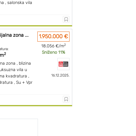
na , salonska vila
jalna zona ...
1.950.000 €
2
18.056 €/m
atura:
Sniženo 11%
2
 m
lna zona , blizina
luksuzna vila u
16.12.2025.
na kvadratura ,
atura , Su + Vpr