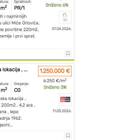
atura:
Spratnost:
Sniženo 6%
2
 m
PR/1
h i najmirnijih
u ulici Miće Orlovića,
07.04.2026.
ne površine 220m2,
emlje i prvi sprat,
lokacija , ...
1.250.000 €
2
6.250 €/m
atura:
Grejanje:
Sniženo 3%
2
 m
CG
ska lokacija ,
, 200m2 , 4,2 ara ,
11.03.2026.
ana , lepo
adnja 1962.
aoni...