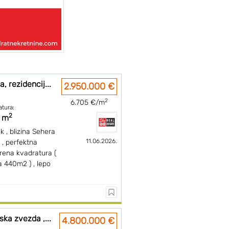
, rezidencij...
2.950.000 €
2
6.705 €/m
atura:
2
 m
k , blizina Sehera
11.06.2026.
 , perfektna
rena kvadratura (
a 440m2 ) , lepo
ska zvezda ,...
4.800.000 €