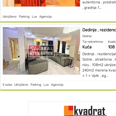
autenticna , predrat
, gradnja 1...
Uknjiženo
|
Parking
|
Lux
|
Agencija
Dedinje , rezidenci
Dedinje
Tip nekretnine:
Kvadr
Kuća
108
Dedinje , rezidencija
Soline , atraktivna , 
nizu , 108m2 uknjize
240m2 merena kvadr
+ 1 + Vptk , eg...
5 soba
|
Uknjiženo
|
Parking
|
Lux
|
Agencija