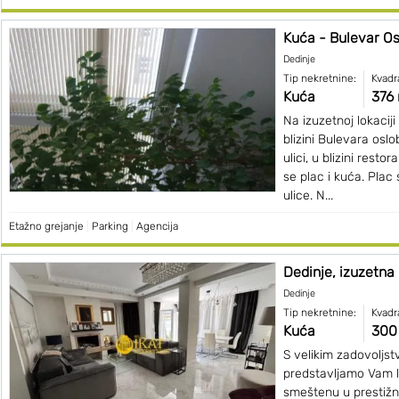
Kuća - Bulevar Osl
Dedinje
Tip nekretnine:
Kvadr
Kuća
376
Na izuzetnoj lokacij
blizini Bulevara osl
ulici, u blizini rest
se plac i kuća. Plac
ulice. N...
Etažno grejanje
|
Parking
|
Agencija
Dedinje, izuzetna
Dedinje
Tip nekretnine:
Kvadr
Kuća
300
S velikim zadovoljs
predstavljamo Vam 
smeštenu u prestiž