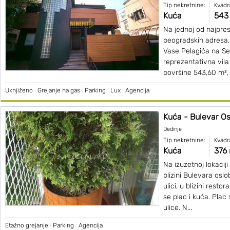
Tip nekretnine:
Kvadr
Kuća
543
Na jednoj od najprest
beogradskih adresa, 
Vase Pelagića na Sen
reprezentativna vil
površine 543,60 m²,
Uknjiženo
|
Grejanje na gas
|
Parking
|
Lux
|
Agencija
Kuća - Bulevar Osl
Dedinje
Tip nekretnine:
Kvadr
Kuća
376
Na izuzetnoj lokacij
blizini Bulevara osl
ulici, u blizini rest
se plac i kuća. Plac
ulice. N...
Etažno grejanje
|
Parking
|
Agencija