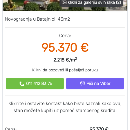
Klikni za galeriju svih slika (2)
Novogradnja u Batajnici, 43m2
Cena:
95.370 €
2
2.218 €/m
Klikni da pozoveš ili pošalješ poruku
011 412 83 76
Piši na Viber
Kliknite i ostavite kontakt kako biste saznali kako ovaj
stan možete kupiti uz pomoć stambenog kredita:
Cena:
95.370 €