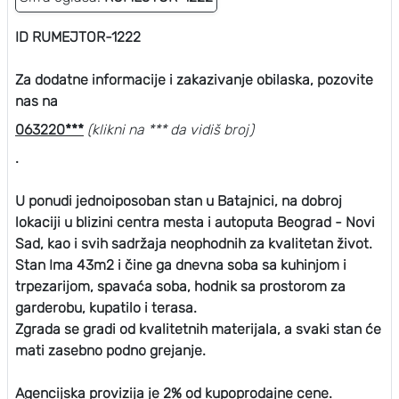
ID RUMEJTOR-1222
Za dodatne informacije i zakazivanje obilaska, pozovite
nas na
063220***
(klikni na *** da vidiš broj)
.
U ponudi jednoiposoban stan u Batajnici, na dobroj
lokaciji u blizini centra mesta i autoputa Beograd - Novi
Sad, kao i svih sadržaja neophodnih za kvalitetan život.
Stan Ima 43m2 i čine ga dnevna soba sa kuhinjom i
trpezarijom, spavaća soba, hodnik sa prostorom za
garderobu, kupatilo i terasa.
Zgrada se gradi od kvalitetnih materijala, a svaki stan će
mati zasebno podno grejanje.
Agencijska provizija je 2% od kupoprodajne cene.