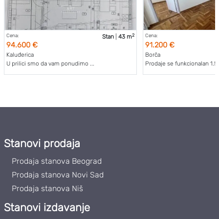
2
Cena:
Cena:
Stan
|
43 m
94.600 €
91.200 €
Kaluđerica
Borča
U prilici smo da vam ponudimo ...
Prodaje se funkcionalan 1.5 s
Stanovi prodaja
Prodaja stanova Beograd
Prodaja stanova Novi Sad
Prodaja stanova Niš
Stanovi izdavanje