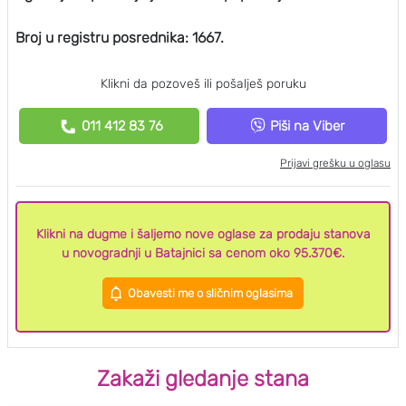
Broj u registru posrednika: 1667.
Klikni da pozoveš ili pošalješ poruku
011 412 83 76
Piši na Viber
Prijavi grešku u oglasu
Klikni na dugme i šaljemo nove oglase za prodaju stanova
u novogradnji u Batajnici sa cenom oko 95.370€.
Obavesti me o sličnim oglasima
Zakaži gledanje stana