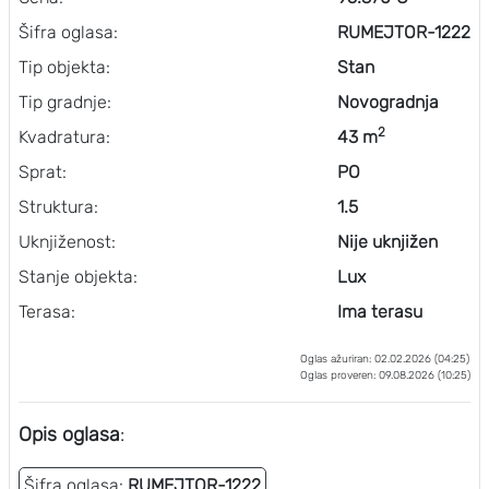
Šifra oglasa:
RUMEJTOR-1222
Tip objekta:
Stan
Tip gradnje:
Novogradnja
2
Kvadratura:
43 m
Sprat:
PO
Struktura:
1.5
Uknjiženost:
Nije uknjižen
Stanje objekta:
Lux
Terasa:
Ima terasu
Oglas ažuriran: 02.02.2026 (04:25)
Oglas proveren: 09.08.2026 (10:25)
Opis oglasa
:
Šifra oglasa:
RUMEJTOR-1222