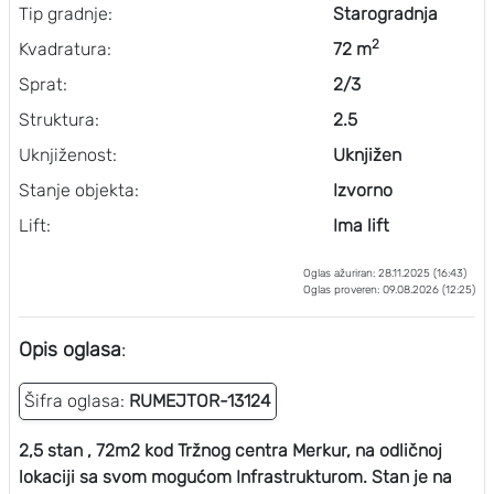
Tip gradnje:
Starogradnja
2
Kvadratura:
72 m
Sprat:
2/3
Struktura:
2.5
Uknjiženost:
Uknjižen
Stanje objekta:
Izvorno
Lift:
Ima lift
Oglas ažuriran: 28.11.2025 (16:43)
Oglas proveren: 09.08.2026 (12:25)
Opis oglasa
:
Šifra oglasa:
RUMEJTOR-13124
2,5 stan , 72m2 kod Tržnog centra Merkur, na odličnoj
lokaciji sa svom mogućom Infrastrukturom. Stan je na