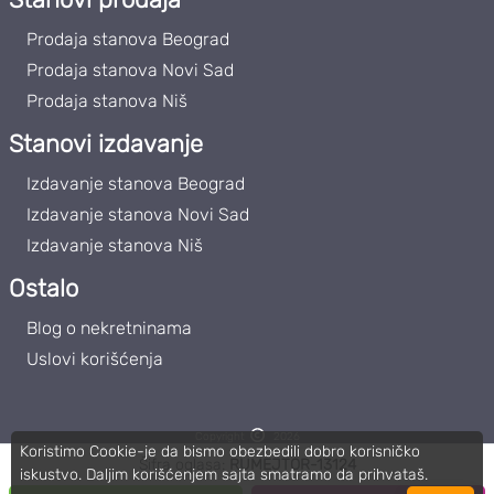
Prodaja stanova Beograd
Prodaja stanova Novi Sad
Prodaja stanova Niš
Stanovi izdavanje
Izdavanje stanova Beograd
Izdavanje stanova Novi Sad
Izdavanje stanova Niš
Ostalo
Blog o nekretninama
Uslovi korišćenja
Copyright
2026
Koristimo Cookie-je da bismo obezbedili dobro korisničko
Roommateor | PIB: 111859102
Šifra oglasa:
RUMEJTOR-13124
iskustvo. Daljim korišćenjem sajta smatramo da prihvataš.