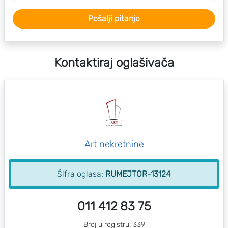
Pošalji pitanje
Kontaktiraj oglašivača
Art nekretnine
Šifra oglasa:
RUMEJTOR-13124
011 412 83 75
Broj u registru: 339