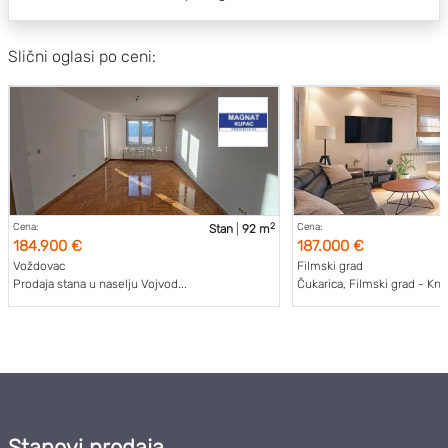
Slični oglasi po ceni:
2
Cena:
Cena:
Stan
|
92 m
184.900 €
187.000 €
Voždovac
Filmski grad
Prodaja stana u naselju Vojvod...
Čukarica, Filmski grad - Kne
Stanovi prodaja