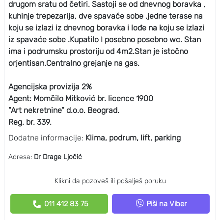
drugom sratu od četiri. Sastoji se od dnevnog boravka ,
kuhinje trepezarija, dve spavaće sobe ,jedne terase na
koju se izlazi iz dnevnog boravka i lođe na koju se izlazi
iz spavaće sobe .Kupatilo I posebno posebno wc. Stan
ima i podrumsku prostoriju od 4m2.Stan je istočno
orjentisan.Centralno grejanje na gas.
Agencijska provizija 2%
Agent: Momčilo Mitković br. licence 1900
“Art nekretnine“ d.o.o. Beograd.
Reg. br. 339.
Dodatne informacije:
Klima, podrum, lift, parking
Adresa:
Dr Drage Ljočić
Klikni da pozoveš ili pošalješ poruku
011 412 83 75
Piši na Viber