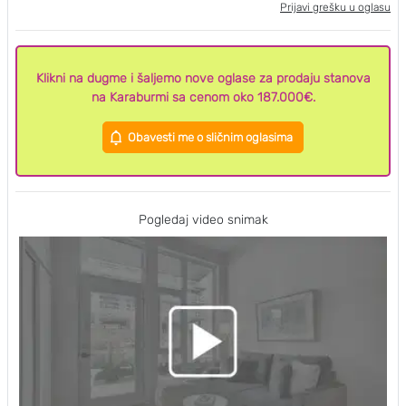
Prijavi grešku u oglasu
Klikni na dugme i šaljemo nove oglase za prodaju stanova
na Karaburmi sa cenom oko 187.000€.
Obavesti me o sličnim oglasima
Pogledaj video snimak