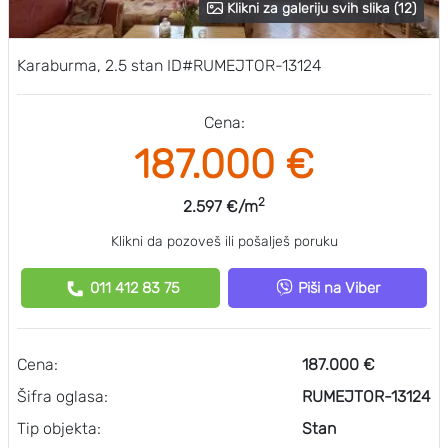
Klikni za galeriju svih slika (12)
Karaburma, 2.5 stan ID#RUMEJTOR-13124
Cena:
187.000 €
2
2.597 €/m
Klikni da pozoveš ili pošalješ poruku
011 412 83 75
Piši na Viber
Cena:
187.000 €
Šifra oglasa:
RUMEJTOR-13124
Tip objekta:
Stan