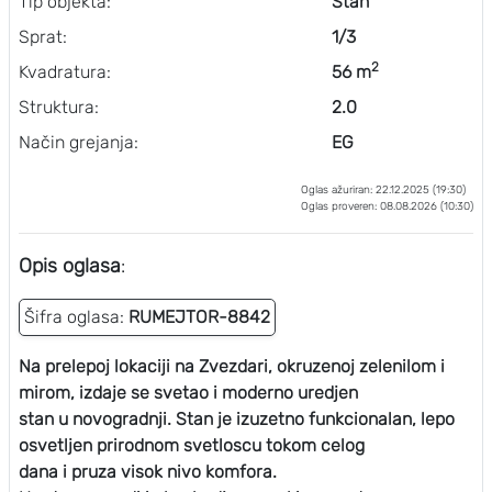
Tip objekta:
Stan
Sprat:
1/3
2
Kvadratura:
56 m
Struktura:
2.0
Način grejanja:
EG
Oglas ažuriran: 22.12.2025 (19:30)
Oglas proveren: 08.08.2026 (10:30)
Opis oglasa
:
Šifra oglasa:
RUMEJTOR-8842
Na prelepoj lokaciji na Zvezdari, okruzenoj zelenilom i
mirom, izdaje se svetao i moderno uredjen
stan u novogradnji. Stan je izuzetno funkcionalan, lepo
osvetljen prirodnom svetloscu tokom celog
dana i pruza visok nivo komfora.