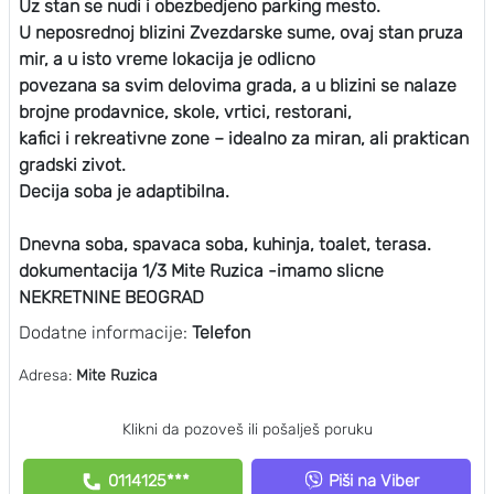
Uz stan se nudi i obezbedjeno parking mesto.
U neposrednoj blizini Zvezdarske sume, ovaj stan pruza
mir, a u isto vreme lokacija je odlicno
povezana sa svim delovima grada, a u blizini se nalaze
brojne prodavnice, skole, vrtici, restorani,
kafici i rekreativne zone – idealno za miran, ali praktican
gradski zivot.
Decija soba je adaptibilna.
Dnevna soba, spavaca soba, kuhinja, toalet, terasa.
dokumentacija 1/3 Mite Ruzica -imamo slicne
NEKRETNINE BEOGRAD
Dodatne informacije:
Telefon
Adresa:
Mite Ruzica
Klikni da pozoveš ili pošalješ poruku
0114125***
Piši na Viber