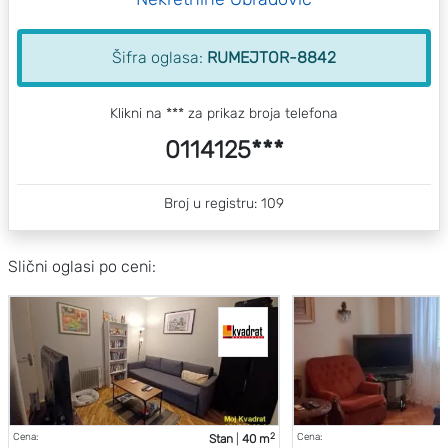
Šifra oglasa:
RUMEJTOR-8842
Klikni na *** za prikaz broja telefona
0114125***
Broj u registru: 109
Slični oglasi po ceni:
2
Cena:
Cena:
Stan
|
40 m