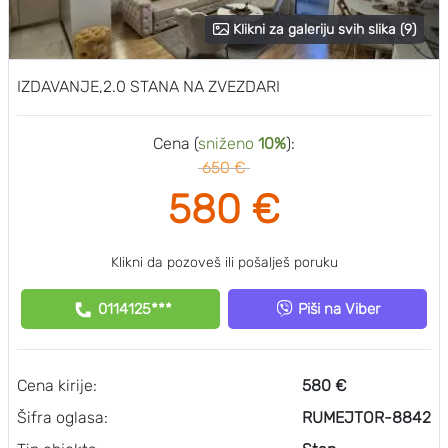
Klikni za galeriju svih slika (9)
IZDAVANJE,2.0 STANA NA ZVEZDARI
Cena (
sniženo
10%
):
650 €
580 €
Klikni da pozoveš ili pošalješ poruku
0114125***
Piši na Viber
Cena kirije:
580 €
Šifra oglasa:
RUMEJTOR-8842