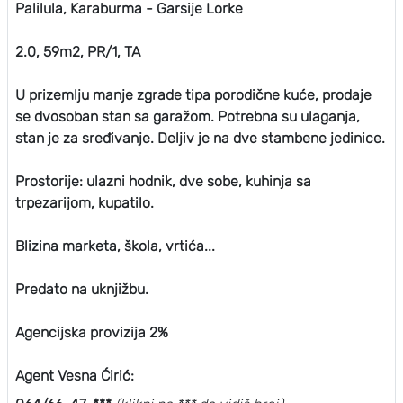
Palilula, Karaburma - Garsije Lorke
2.0, 59m2, PR/1, TA
U prizemlju manje zgrade tipa porodične kuće, prodaje
se dvosoban stan sa garažom. Potrebna su ulaganja,
stan je za sređivanje. Deljiv je na dve stambene jedinice.
Prostorije: ulazni hodnik, dve sobe, kuhinja sa
trpezarijom, kupatilo.
Blizina marketa, škola, vrtića...
Predato na uknjižbu.
Agencijska provizija 2%
Agent Vesna Ćirić: