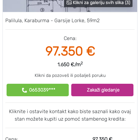
Klikni za galeriju svih slika (3)
Palilula, Karaburma - Garsije Lorke, 59m2
Cena:
97.350 €
2
1.650 €/m
Klikni da pozoveš ili pošalješ poruku
0653039***
Zakaži gledanje
Kliknite i ostavite kontakt kako biste saznali kako ovaj
stan možete kupiti uz pomoć stambenog kredita:
Cena:
97.350 €