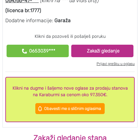
064/66-47-***
(klikni na *** da vidiš broj)
(licenca br.1777)
Dodatne informacije:
Garaža
Klikni da pozoveš ili pošalješ poruku
0653039***
Zakaži gledanje
Prijavi grešku u oglasu
Klikni na dugme i šaljemo nove oglase za prodaju stanova
na Karaburmi sa cenom oko 97.350€.
Obavesti me o sličnim oglasima
Zakaži gledanje stana