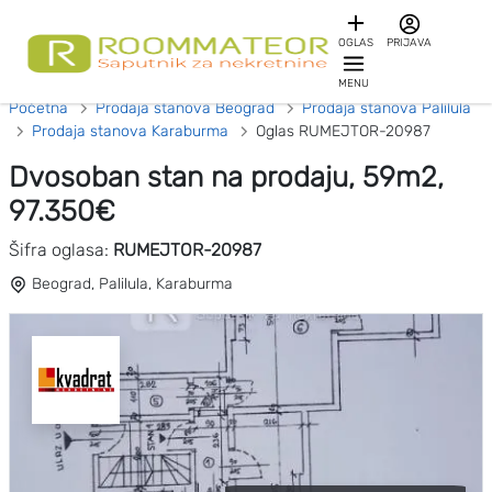
OGLAS
PRIJAVA
MENU
Početna
Prodaja stanova Beograd
Prodaja stanova Palilula
Prodaja stanova Karaburma
Oglas RUMEJTOR-20987
Dvosoban stan na prodaju, 59m2,
97.350€
Šifra oglasa:
RUMEJTOR-20987
Beograd, Palilula, Karaburma