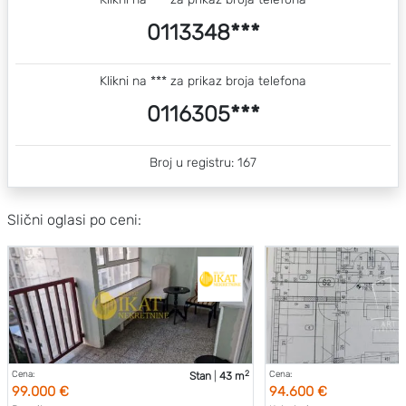
0113348***
Klikni na *** za prikaz broja telefona
0116305***
Broj u registru: 167
Slični oglasi po ceni:
2
Cena:
Cena:
Stan
|
43 m
99.000 €
94.600 €