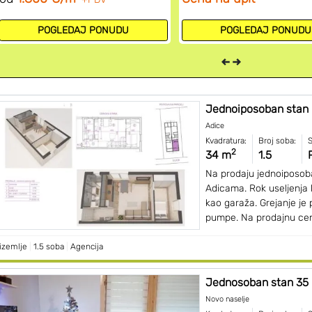
POGLEDAJ PONUDU
POGLEDAJ PONUDU
Jednoiposoban stan
Adice
Kvadratura:
Broj soba:
S
2
34 m
1.5
Na prodaju jednoiposoba
Adicama. Rok useljenja 
kao garaža. Grejanje je
pumpe. Na prodajnu cenu
izemlje
|
1.5 soba
|
Agencija
Jednosoban stan 35 
Novo naselje