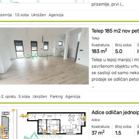
prizemlje, prvi i...
izemlje
|
1.5 soba
|
Uknjižen
|
Agencija
Telep 185 m2 nov pet
Telep
Kvadratura:
Broj soba:
S
2
183 m
5.0
I
Telep u lepoj manjoj i mir
završenom objektu vrhun
se sastoji od samo neko
prodaje se odličan pet
...
 2. spratu
|
5 soba
|
Uknjižen
|
Parking
|
Agencija
Adice odličan jednoip
Adice
Kvadratura:
Broj soba:
S
2
37 m
1.5