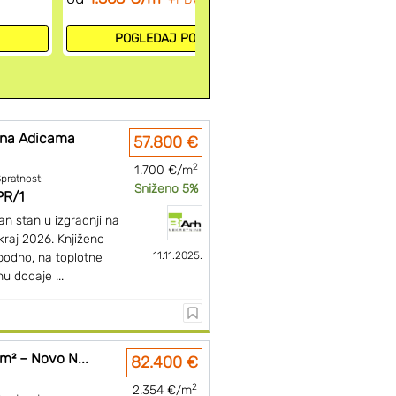
Broj projekat
POGLEDAJ 
POGLEDAJ PONUDU
 na Adicama
57.800 €
2
1.700 €/m
pratnost:
Sniženo 5%
PR/1
n stan u izgradnji na
kraj 2026. Knjiženo
11.11.2025.
 podno, na toplotne
 dodaje ...
m² – Novo N...
82.400 €
2
2.354 €/m