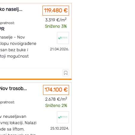
o naselj...
119.480 €
2
3.319 €/m
pratnost:
Sniženo 3%
PR
 naselje - Nov
klopu novoigrađene
21.04.2026.
isan bez buke i
toji mogućnost
Nov trosob...
174.100 €
2
2.678 €/m
pratnost:
Sniženo 2%
v neuseljavan
noj lokaciji. Nalazi
25.10.2024.
de sa liftom.