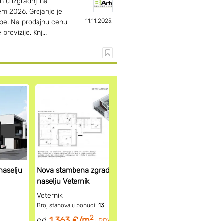
n u izgradnji na
em 2026. Grejanje je
11.11.2025.
pe. Na prodajnu cenu
rovizije. Knj...
Pogledaj ak
novogradnj
naselju
Nova stambena zgrada u mirnom
naselju Veternik
Veternik
Broj stanova u ponudi:
13
2
od
1.363 €/m
+PDV