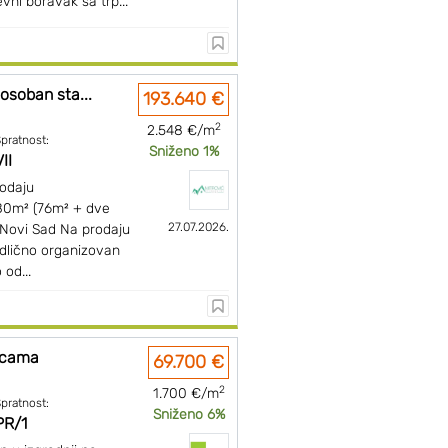
vni boravak sa trp...
osoban sta...
193.640 €
2
2.548 €/m
pratnost:
Sniženo 1%
II
rodaju
80m² (76m² + dve
27.07.2026.
 Novi Sad Na prodaju
odlično organizovan
 od...
icama
69.700 €
2
1.700 €/m
pratnost:
Sniženo 6%
PR/1