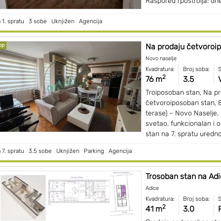
Raspored rpostroija: dne
 1. spratu
|
3 sobe
|
Uknjižen
|
Agencija
op
Na prodaju četvoroip
Novo naselje
Kvadratura:
Broj soba:
S
2
76 m
3.5
V
Troiposoban stan, Na p
četvoroiposoban stan, 
terase) – Novo Naselje,
svetao, funkcionalan i 
stan na 7. spratu uredno
 7. spratu
|
3.5 sobe
|
Uknjižen
|
Parking
|
Agencija
Trosoban stan na Ad
Adice
Kvadratura:
Broj soba:
S
2
41 m
3.0