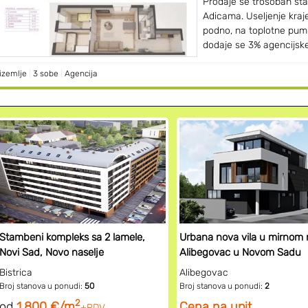
Prodaje se trosoban sta
Adicama. Useljenje kraj
podno, na toplotne pum
dodaje se 3% agencijske p
izemlje
|
3 sobe
|
Agencija
Stambeni kompleks sa 2 lamele,
Urbana nova vila u mirnom 
Novi Sad, Novo naselje
Alibegovac u Novom Sadu
Bistrica
Alibegovac
Broj stanova u ponudi:
50
Broj stanova u ponudi:
2
2
od
1.800 €/m
Cena na upit
+PDV