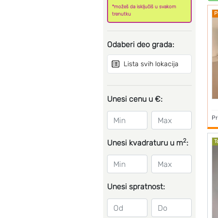
*možeš da isključiš u svakom
P
trenutku
Odaberi deo grada:
Lista svih lokacija
Unesi cenu u €:
Pr
2
Unesi kvadraturu u m
:
T
Unesi spratnost: