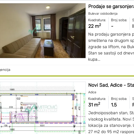
Prodaje se garsonjera
Bulevar oslobođenja
Kvadratura:
Broj soba:
S
2
22 m
-
I
Na prodaju garsonjera p
smeštena na drugom s
zgrade sa liftom, na Bu
Stan se sastoji od dnevn
kupa...
encija
Novi Sad, Adice - Sta
Adice
Kvadratura:
Broj soba:
S
2
31 m
1.5
Jednoiposoban stan, Sta
visokog kvaliteta. Novi 
lokacija za stanovanje.
27 m2 do 95 m2 raspore