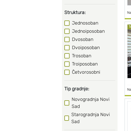
Struktura:
Na
Jednosoban
T
Jednoiposoban
Dvosoban
Dvoiposoban
Trosoban
Troiposoban
Četvorosobni
Tip gradnje:
Na
Novogradnja Novi
Sad
Starogradnja Novi
Sad