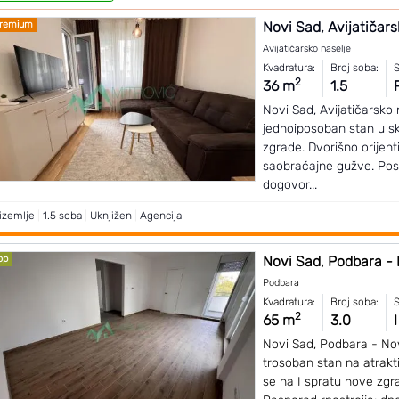
remium
Novi Sad, Avijatičarsk
Avijatičarsko naselje
Kvadratura:
Broj soba:
S
2
36 m
1.5
Novi Sad, Avijatičarsko
jednoiposoban stan u s
zgrade. Dvorišno orijent
saobraćajne gužve. Pos
dogovor...
izemlje
|
1.5 soba
|
Uknjižen
|
Agencija
op
Novi Sad, Podbara - 
Podbara
Kvadratura:
Broj soba:
S
2
65 m
3.0
I
Novi Sad, Podbara - No
trosoban stan na atraktiv
se na I spratu nove zgra