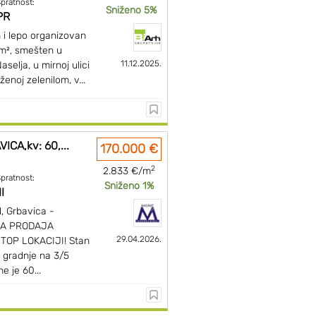
pratnost:
Sniženo 5%
PR
 i lepo organizovan
m², smešten u
11.12.2025.
elja, u mirnoj ulici
enoj zelenilom, v...
CA,kv: 60,...
170.000 €
2
2.833 €/m
pratnost:
Sniženo 1%
II
, Grbavica -
VNA PRODAJA
29.04.2026.
OP LOKACIJI! Stan
e gradnje na 3/5
e je 60...