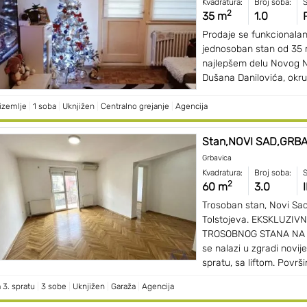
Kvadratura:
Broj soba:
S
2
35 m
1.0
Prodaje se funkcionalan
jednosoban stan od 35 
najlepšem delu Novog Nas
Dušana Danilovića, okruž
izemlje
|
1 soba
|
Uknjižen
|
Centralno grejanje
|
Agencija
Stan,NOVI SAD,GRBAVI
Grbavica
Kvadratura:
Broj soba:
S
2
60 m
3.0
I
Trosoban stan, Novi Sad
Tolstojeva. EKSKLUZI
TROSOBNOG STANA NA T
se nalazi u zgradi novij
spratu, sa liftom. Površin
 3. spratu
|
3 sobe
|
Uknjižen
|
Garaža
|
Agencija