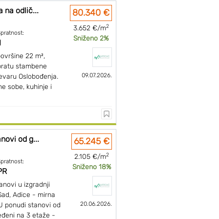
 na odlič...
80.340 €
2
3.652 €/m
pratnost:
Sniženo 2%
I
ovršine 22 m²,
pratu stambene
09.07.2026.
levaru Oslobođenja.
e sobe, kuhinje i
novi od g...
65.245 €
2
2.105 €/m
pratnost:
Sniženo 18%
PR
novi u izgradnji
Sad, Adice - mirna
20.06.2026.
 U ponudi stanovi od
đeni na 3 etaže -