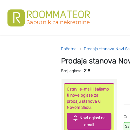
Početna
Prodaja stanova Novi Sa
Prodaja stanova No
Broj oglasa:
218
Ostavi e-mail i šaljemo
ti nove oglase za
prodaju stanova u
Novom Sadu.
Oda
Novi oglasi na
email
Sa