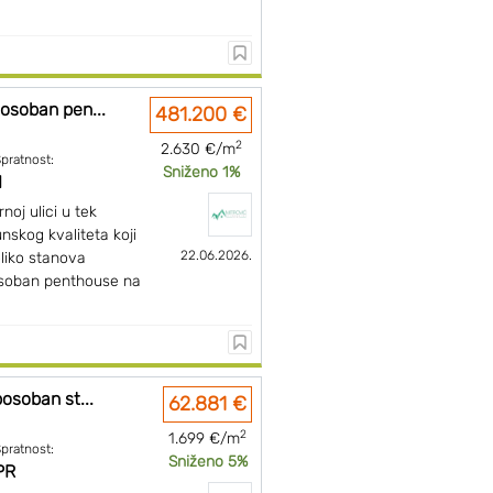
osoban pen...
481.200 €
2
2.630 €/m
pratnost:
Sniženo 1%
I
noj ulici u tek
skog kvaliteta koji
22.06.2026.
liko stanova
osoban penthouse na
osoban st...
62.881 €
2
1.699 €/m
pratnost:
Sniženo 5%
PR