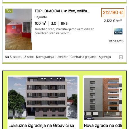
Top
TOP LOKACIJA! Uknjižen, odliča...
212.180 €
Sajmište
2
2.122 €/m
2
100 m
3.0
III/3
Trosoban stan, Predstavljamo vam odličan
porodičan stan na vrlo tr...
01.08.2026.
Na 3. spratu
|
3 sobe
|
Novogradnja
|
Uknjižen
|
Centralno grejanje
|
Agencija
Luksuzna izgradnja na Grbavici sa
Nova zgrada na odličnoj 