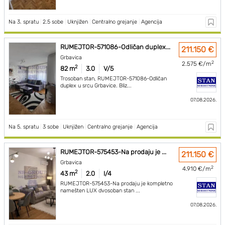
Na 3. spratu
|
2.5 sobe
|
Uknjižen
|
Centralno grejanje
|
Agencija
RUMEJTOR-571086-Odličan duplex...
211.150 €
Grbavica
2
2.575 €/m
2
82 m
3.0
V/5
Trosoban stan, RUMEJTOR-571086-Odličan
duplex u srcu Grbavice. Bliz...
07.08.2026.
Na 5. spratu
|
3 sobe
|
Uknjižen
|
Centralno grejanje
|
Agencija
RUMEJTOR-575453-Na prodaju je ...
211.150 €
Grbavica
2
4.910 €/m
2
43 m
2.0
I/4
RUMEJTOR-575453-Na prodaju je kompletno
namešten LUX dvosoban stan ...
07.08.2026.