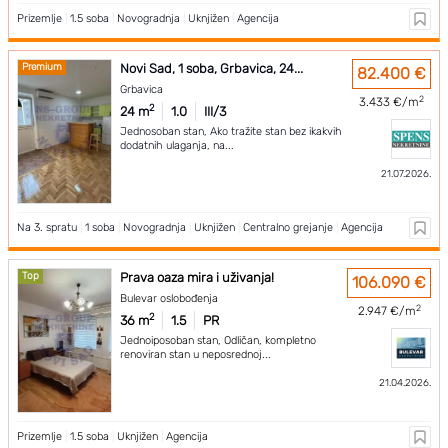
Prizemlje
|
1.5 soba
|
Novogradnja
|
Uknjižen
|
Agencija
Premium
Novi Sad, 1 soba, Grbavica, 24...
82.400 €
Grbavica
2
3.433 €/m
2
24 m
1.0
III/3
Jednosoban stan, Ako tražite stan bez ikakvih
dodatnih ulaganja, na...
21.07.2026.
Na 3. spratu
|
1 soba
|
Novogradnja
|
Uknjižen
|
Centralno grejanje
|
Agencija
Top
Prava oaza mira i uživanja!
106.090 €
Bulevar oslobođenja
2
2.947 €/m
2
36 m
1.5
PR
Jednoiposoban stan, Odličan, kompletno
renoviran stan u neposrednoj...
21.04.2026.
Prizemlje
|
1.5 soba
|
Uknjižen
|
Agencija