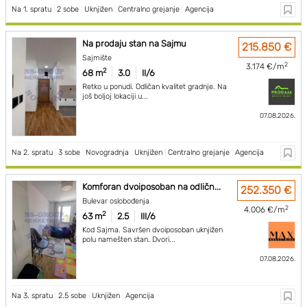
Na 1. spratu
|
2 sobe
|
Uknjižen
|
Centralno grejanje
|
Agencija
Na prodaju stan na Sajmu
215.850 €
Sajmište
2
3.174 €/m
2
68 m
3.0
II/6
Retko u ponudi. Odličan kvalitet gradnje. Na
još boljoj lokaciji u...
07.08.2026.
Na 2. spratu
|
3 sobe
|
Novogradnja
|
Uknjižen
|
Centralno grejanje
|
Agencija
Komforan dvoiposoban na odličn...
252.350 €
Bulevar oslobođenja
2
4.006 €/m
2
63 m
2.5
III/6
Kod Sajma. Savršen dvoiposoban uknjižen
polu namešten stan. Dvori...
07.08.2026.
Na 3. spratu
|
2.5 sobe
|
Uknjižen
|
Agencija