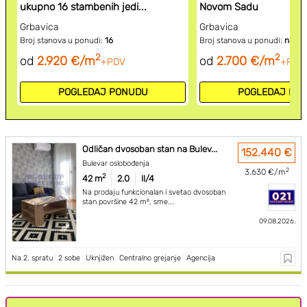
ukupno 16 stambenih jedi...
Novom Sadu
Grbavica
Grbavica
Broj stanova u ponudi:
16
Broj stanova u ponudi:
na upi
2
2
od
2.920 €/m
od
2.700 €/m
+PDV
+PDV
POGLEDAJ PONUDU
POGLEDAJ PO
Odličan dvosoban stan na Bulev...
152.440 €
Bulevar oslobođenja
2
3.630 €/m
2
42 m
2.0
II/4
Na prodaju funkcionalan i svetao dvosoban
stan površine 42 m², sme...
09.08.2026.
Na 2. spratu
|
2 sobe
|
Uknjižen
|
Centralno grejanje
|
Agencija