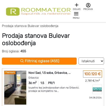
OGLAS
PRIJAVA
MENU
Početna
Prodaja stanova Novi Sad
Prodaja stanova Bulevar oslobođenja
Prodaja stanova Bulevar
oslobođenja
Broj oglasa:
455
Filtriraj oglase (455)
Premium
Novi Sad, 1.5 soba, Grbavica, ...
100.120 €
Grbavica
2
2.781 €/m
2
36 m
1.5
PR/1
Izuzetno lep jednoiposoban stan na Grbavici,
prodaje se kompletno na...
04.08.2026.