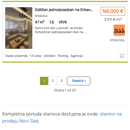
Odličan jednoiposoban na Grbav...
165.000 €
Grbavica
2
3.511 €/m
2
47 m
1.5
VP/4
Samo kod nas u ponudi, na prodju
fantastičan jednoiposoban stan na ...
07.08.2026.
Visoko prizemlje
|
1.5 soba
|
Uknjižen
|
Parking
|
Agencija
1
2
3
Sledeća >
Strana 1 od 29
Kompletna ponuda stanova dostupna je ovde:
stanovi na
prodaju Novi Sad
.