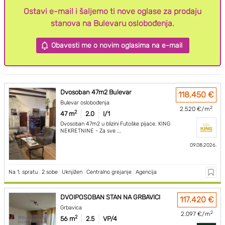
Ostavi e-mail i šaljemo ti nove oglase za prodaju
stanova na Bulevaru oslobođenja.
Obavesti me o novim oglasima na e-mail
Dvosoban 47m2 Bulevar
118.450 €
Bulevar oslobođenja
2
2.520 €/m
2
47 m
2.0
I/1
Dvosoban 47m2 u blizini Futoške pijace. KING
NEKRETNINE - Za sve ...
09.08.2026.
Na 1. spratu
|
2 sobe
|
Uknjižen
|
Centralno grejanje
|
Agencija
DVOIPOSOBAN STAN NA GRBAVICI
117.420 €
Grbavica
2
2.097 €/m
2
56 m
2.5
VP/4