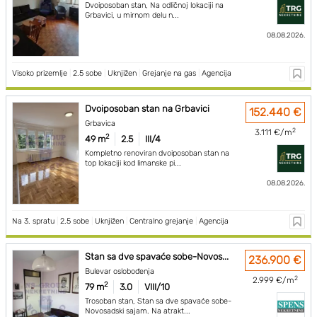
Dvoiposoban stan, Na odličnoj lokaciji na
Grbavici, u mirnom delu n...
08.08.2026.
Visoko prizemlje
|
2.5 sobe
|
Uknjižen
|
Grejanje na gas
|
Agencija
Dvoiposoban stan na Grbavici
152.440 €
Grbavica
2
3.111 €/m
2
49 m
2.5
III/4
Kompletno renoviran dvoiposoban stan na
top lokaciji kod limanske pi...
08.08.2026.
Na 3. spratu
|
2.5 sobe
|
Uknjižen
|
Centralno grejanje
|
Agencija
Stan sa dve spavaće sobe-Novos...
236.900 €
Bulevar oslobođenja
2
2.999 €/m
2
79 m
3.0
VIII/10
Trosoban stan, Stan sa dve spavaće sobe-
Novosadski sajam. Na atrakt...