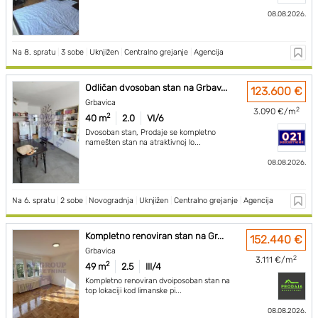
08.08.2026.
Na 8. spratu
|
3 sobe
|
Uknjižen
|
Centralno grejanje
|
Agencija
Odličan dvosoban stan na Grbav...
123.600 €
Grbavica
2
3.090 €/m
2
40 m
2.0
VI/6
Dvosoban stan, Prodaje se kompletno
namešten stan na atraktivnoj lo...
08.08.2026.
Na 6. spratu
|
2 sobe
|
Novogradnja
|
Uknjižen
|
Centralno grejanje
|
Agencija
Kompletno renoviran stan na Gr...
152.440 €
Grbavica
2
3.111 €/m
2
49 m
2.5
III/4
Kompletno renoviran dvoiposoban stan na
top lokaciji kod limanske pi...
08.08.2026.