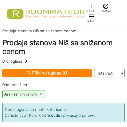
OGLAS
PRIJAVA
MENU
Početna
Prodaja stanova Niš
Prodaja stanova Niš sa sniženom cenom
Prodaja stanova Niš sa sniženom
cenom
Broj oglasa:
0
Filtriraj oglase (0)
Odabrani filteri:
Sa sniženom cenom
Nema oglasa za unete kriterijume.
Obrišite sve filtere
klikom ovde
i pokušajte ponovo