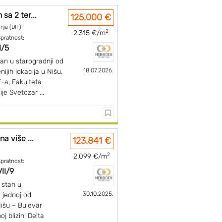
sa 2 ter...
125.000 €
anja (DIF)
2
2.315 €/m
pratnost:
I/5
an u starogradnji od
18.07.2026.
ijih lokacija u Nišu,
F-a, Fakulteta
je Svetozar ...
na više ...
123.841 €
2
2.099 €/m
pratnost:
VII/9
 stan u
30.10.2025.
 jednoj od
Nišu – Bulevar
 blizini Delta