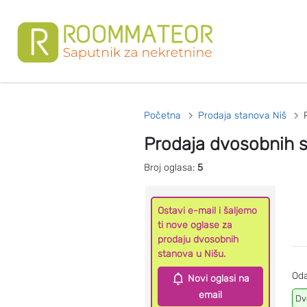
Početna
Prodaja stanova Niš
Prodaja dvosobnih 
Broj oglasa:
5
Ostavi e-mail i šaljemo
ti nove oglase za
prodaju dvosobnih
stanova u Nišu.
Oda
Novi oglasi na
email
Dv