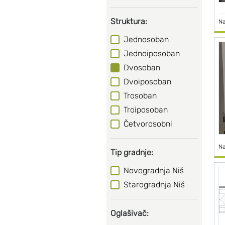
Struktura:
Na
Jednosoban
Jednoiposoban
Dvosoban
Dvoiposoban
Trosoban
Troiposoban
Četvorosobni
Na
Tip gradnje:
Novogradnja Niš
Starogradnja Niš
Oglašivač: