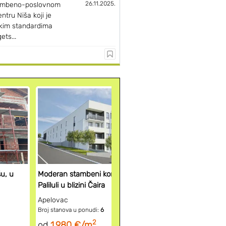
26.11.2025.
ambeno-poslovnom
tru Niša koji je
kim standardima
ets...
Pogledaj ak
novogra
šu, u
Moderan stambeni kompleks na
Paliluli u blizini Čaira
Apelovac
Broj stanova u ponudi:
6
2
od
1.980 €/m