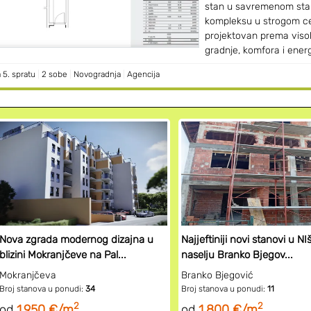
stan u savremenom st
kompleksu u strogom cen
projektovan prema viso
gradnje, komfora i energ
 5. spratu
|
2 sobe
|
Novogradnja
|
Agencija
Nova zgrada modernog dizajna u
Najjeftiniji novi stanovi u NI
blizini Mokranjčeve na Pal...
naselju Branko Bjegov...
Mokranjčeva
Branko Bjegović
Broj stanova u ponudi:
34
Broj stanova u ponudi:
11
2
2
od
1.950 €/m
od
1.800 €/m