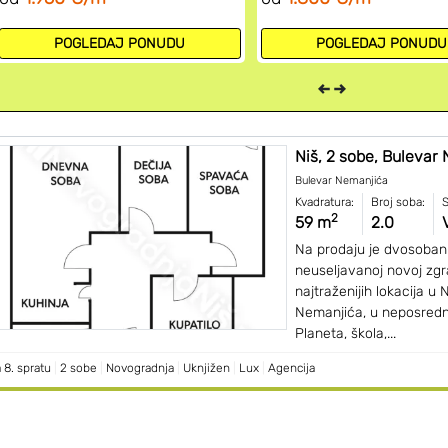
POGLEDAJ PONUDU
POGLEDAJ PONUDU
Niš, 2 sobe, Bulevar 
Bulevar Nemanjića
Kvadratura:
Broj soba:
S
2
59 m
2.0
Na prodaju je dvosoban
neuseljavanoj novoj zgra
najtraženijih lokacija u 
Nemanjića, u neposrednoj
Planeta, škola,...
 8. spratu
|
2 sobe
|
Novogradnja
|
Uknjižen
|
Lux
|
Agencija