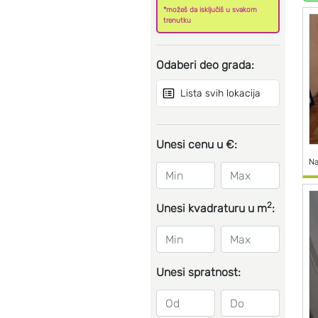
*možeš da isključiš u svakom
trenutku
Odaberi deo grada:
Lista svih lokacija
Unesi cenu u €:
Na
2
Unesi kvadraturu u m
:
Unesi spratnost: