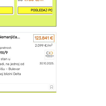
Broj projekat
POGLEDAJ 
POGLEDAJ PONUDU
Nemanjića...
123.841 €
2
2.099 €/m
pratnost:
VIII/9
 stan u
30.10.2025.
di, na jednoj od
Nišu – Bulevar
 blizini Delta