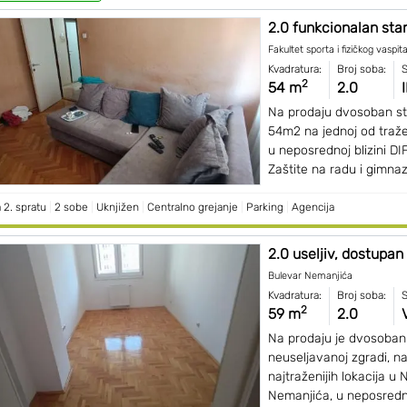
2.0 funkcionalan stan 
Fakultet sporta i fizičkog vaspit
Kvadratura:
Broj soba:
S
2
54 m
2.0
I
Na prodaju dvosoban st
54m2 na jednoj od tražen
u neposrednoj blizini DI
Zaštite na radu i gimnazi
 2. spratu
|
2 sobe
|
Uknjižen
|
Centralno grejanje
|
Parking
|
Agencija
2.0 useljiv, dostupan 
Bulevar Nemanjića
Kvadratura:
Broj soba:
S
2
59 m
2.0
Na prodaju je dvosoban
neuseljavanoj zgradi, na
najtraženijih lokacija u 
Nemanjića, u neposrednoj