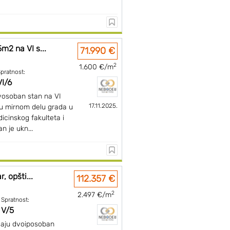
m2 na VI s...
71.990 €
2
1.600 €/m
pratnost:
VI/6
vosoban stan na VI
17.11.2025.
, u mirnom delu grada u
dicinskog fakulteta i
n je ukn...
, opšti...
112.357 €
2
2.497 €/m
Spratnost:
V/5
daju dvoiposoban