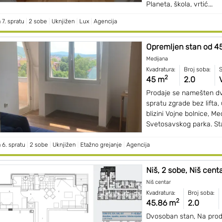
Planeta, škola, vrtić...
 7. spratu
|
2 sobe
|
Uknjižen
|
Lux
|
Agencija
Opremljen stan od 45
Medijana
Kvadratura:
Broj soba:
S
2
45 m
2.0
Prodaje se namešten d
spratu zgrade bez lifta
blizini Vojne bolnice, Me
Svetosavskog parka. Sta
 6. spratu
|
2 sobe
|
Uknjižen
|
Etažno grejanje
|
Agencija
Niš, 2 sobe, Niš centar
Niš centar
Kvadratura:
Broj soba:
2
45.86 m
2.0
Dvosoban stan, Na pro