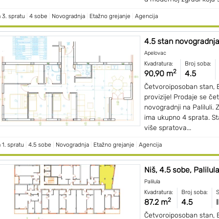
 3. spratu
|
4 sobe
|
Novogradnja
|
Etažno grejanje
|
Agencija
4.5 stan novogradnj
Apelovac
Kvadratura:
Broj soba:
2
90,90 m
4.5
Četvoroiposoban stan, 
provizije! Prodaje se č
novogradnji na Paliluli. 
ima ukupno 4 sprata. St
više spratova...
 1. spratu
|
4.5 sobe
|
Novogradnja
|
Etažno grejanje
|
Agencija
Niš, 4.5 sobe, Palilula
Palilula
Kvadratura:
Broj soba:
S
2
87.2 m
4.5
I
Četvoroiposoban stan, 