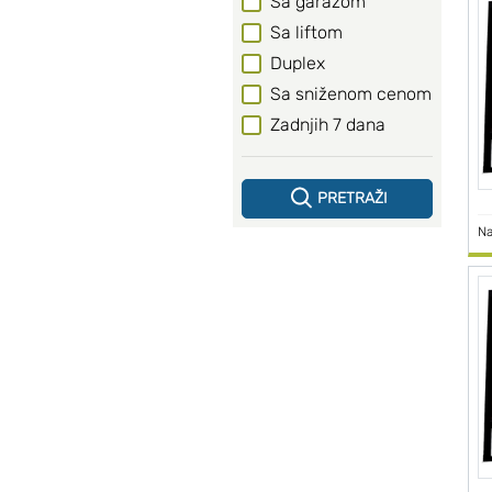
Sa garažom
Sa liftom
Duplex
Sa sniženom cenom
Zadnjih 7 dana
PRETRAŽI
Na