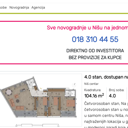
 sobe
|
Novogradnja
|
Agencija
Sve novogradnje u Nišu na jednom
018 310 44 55
DIREKTNO OD INVESTITORA
BEZ PROVIZIJE ZA KUPCE
4.0 stan, dostupan na
Niš centar
Kvadratura:
Broj soba:
2
104.16 m
4.0
Četvorosoban stan, Na 
četvorosoban stan u no
u samom centru Niša, n
najtraženijih lokacija u 
u modernoj zgradi koja s