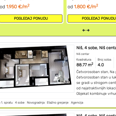
2
2
od
1.950 €/m
od
1.800 €/m
POGLEDAJ PONUDU
POGLEDAJ PONUDU
Niš, 4 sobe, Niš centar
Niš centar
Kvadratura:
Broj soba:
2
88.77 m
4.0
Četvorosoban stan, Na 
četvorosoban stan u luk
se gradi u strogom cent
od najatraktivnijih lokac
Objekat kombinuje vrhun
 1. spratu
|
4 sobe
|
Novogradnja
|
Etažno grejanje
|
Agencija
Niš, 4 sobe, Niš centar