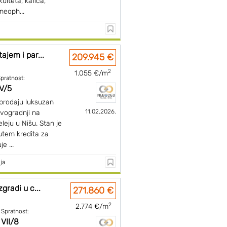
akulteta, kafića,
neoph...
jem i par...
209.945 €
2
1.055 €/m
pratnost:
IV/5
prodaju luksuzan
11.02.2026.
vogradnji na
eleju u Nišu. Stan je
tem kredita za
e ...
ja
gradi u c...
271.860 €
2
2.774 €/m
Spratnost:
VII/8