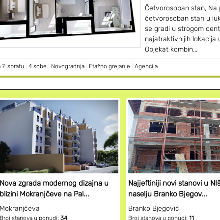
Četvorosoban stan, Na 
četvorosoban stan u luk
se gradi u strogom cent
najatraktivnijih lokacija
Objekat kombin...
 7. spratu
|
4 sobe
|
Novogradnja
|
Etažno grejanje
|
Agencija
Nova zgrada modernog dizajna u
Najjeftiniji novi stanovi u NI
blizini Mokranjčeve na Pal...
naselju Branko Bjegov...
Mokranjčeva
Branko Bjegović
Broj stanova u ponudi:
34
Broj stanova u ponudi:
11