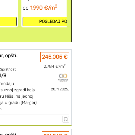
2
od
1.990 €/m
Broj projekat
POGLEDAJ 
POGLEDAJ PONUDU
, opšti...
245.005 €
2
2.784 €/m
Spratnost:
I/8
prodaju
20.11.2025.
suznoj zgradi koja
ru Niša, na jednoj
ija u gradu (Marger).
...
, opšti...