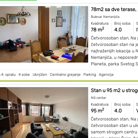
78m2 sa dve terase, o
Bulevar Nemanjića
Kvadratura:
Broj soba:
S
2
78 m
4.0
Četvorosoban stan, Na 
četvorosoban stan na j
najtraženijih lokacija u 
Nemanjića, u neposrednoj
Planeta, parka Svetog Sa
 4. spratu
|
4 sobe
|
Uknjižen
|
Centralno grejanje
|
Parking
|
Agencija
Stan u 95 m2 u strog
Niš centar
Kvadratura:
Broj soba:
S
2
95 m
4.0
Četvorosoban stan, Na 
četvorosoban stan u uli
samom strogom centru N