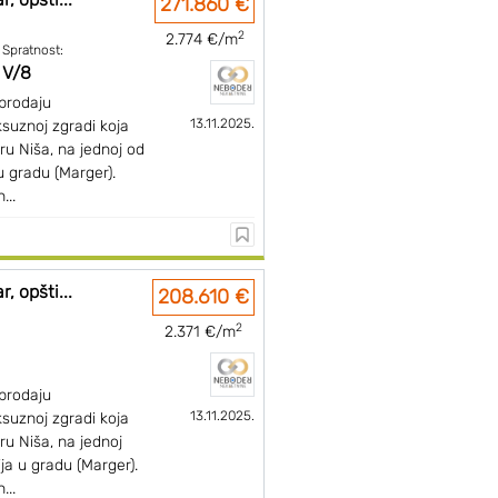
271.860 €
2
2.774 €/m
Spratnost:
V/8
prodaju
13.11.2025.
suznoj zgradi koja
ru Niša, na jednoj od
 u gradu (Marger).
...
, opšti...
208.610 €
2
2.371 €/m
prodaju
13.11.2025.
suznoj zgradi koja
ru Niša, na jednoj
ija u gradu (Marger).
...