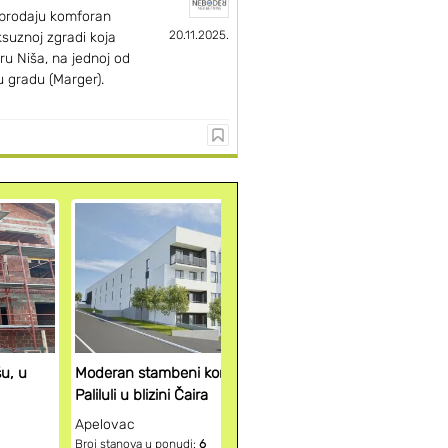
prodaju komforan
20.11.2025.
suznoj zgradi koja
ru Niša, na jednoj od
 u gradu (Marger).
Pogledaj ak
novogra
šu, u
Moderan stambeni kompleks na
Paliluli u blizini Čaira
Apelovac
Broj stanova u ponudi:
6