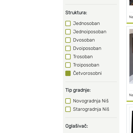
Struktura:
Na
Jednosoban
Jednoiposoban
Dvosoban
Dvoiposoban
Trosoban
Troiposoban
Četvorosobni
Tip gradnje:
Na
Novogradnja Niš
Starogradnja Niš
Oglašivač: