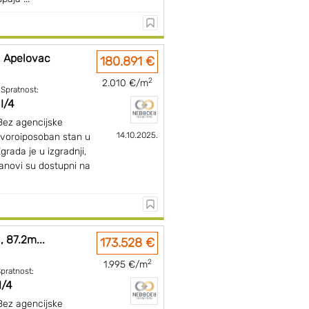
a Apelovac
180.891 €
2
2.010 €/m
Spratnost:
I/4
Bez agencijske
14.10.2025.
etvoroiposoban stan u
Zgrada je u izgradnji,
anovi su dostupni na
, 87.2m...
173.528 €
2
1.995 €/m
pratnost:
I/4
Bez agencijske