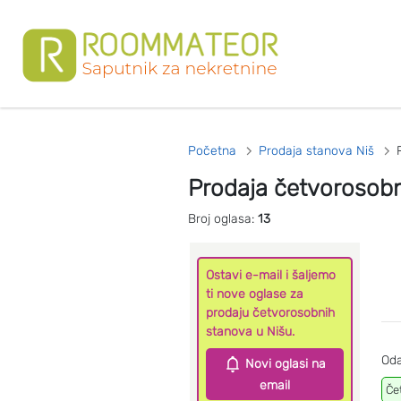
Početna
Prodaja stanova Niš
Prodaja četvorosobn
Broj oglasa:
13
Ostavi e-mail i šaljemo
ti nove oglase za
prodaju četvorosobnih
stanova u Nišu.
Oda
Novi oglasi na
email
Če