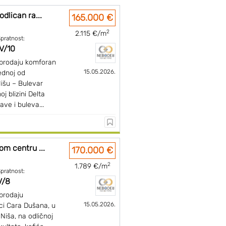
dlican ra...
165.000 €
2
2.115 €/m
pratnost:
IV/10
prodaju komforan
15.05.2026.
ednoj od
Nišu – Bulevar
 blizini Delta
ve i buleva...
om centru ...
170.000 €
2
1.789 €/m
pratnost:
V/8
prodaju
15.05.2026.
ci Cara Dušana, u
iša, na odličnoj