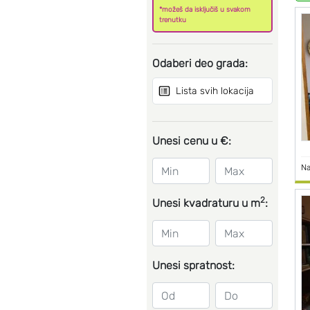
*možeš da isključiš u svakom
trenutku
Odaberi deo grada:
Lista svih lokacija
Unesi cenu u €:
Na
2
Unesi kvadraturu u m
:
Unesi spratnost: