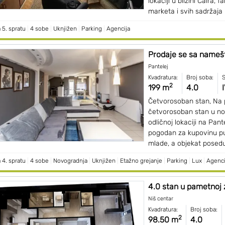
lokaciji u blizini Čaira, f
marketa i svih sadržaja 
 5. spratu
|
4 sobe
|
Uknjižen
|
Parking
|
Agencija
Prodaje se sa namešta
Pantelej
Kvadratura:
Broj soba:
S
2
199 m
4.0
Četvorosoban stan, Na 
četvorosoban stan u no
odličnoj lokaciji na Pant
pogodan za kupovinu pu
mlade, a objekat poseduj
 4. spratu
|
4 sobe
|
Novogradnja
|
Uknjižen
|
Etažno grejanje
|
Parking
|
Lux
|
Agenci
4.0 stan u pametnoj z
Niš centar
Kvadratura:
Broj soba:
2
98.50 m
4.0