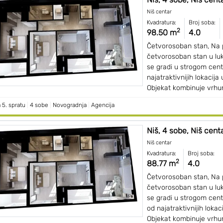
Niš centar
Kvadratura:
Broj soba:
2
98.50 m
4.0
Četvorosoban stan, Na 
četvorosoban stan u luk
se gradi u strogom cent
najatraktivnijih lokacija
Objekat kombinuje vrhun
 5. spratu
|
4 sobe
|
Novogradnja
|
Agencija
Niš, 4 sobe, Niš centar
Niš centar
Kvadratura:
Broj soba:
2
88.77 m
4.0
Četvorosoban stan, Na 
četvorosoban stan u luk
se gradi u strogom cent
od najatraktivnijih lokac
Objekat kombinuje vrhun