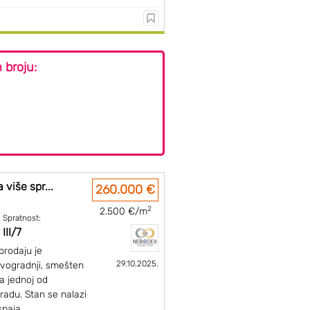
 broju:
 više spr...
260.000 €
2
2.500 €/m
Spratnost:
III/7
prodaju je
29.10.2025.
vogradnji, smešten
a jednoj od
gradu. Stan se nalazi
paja ...