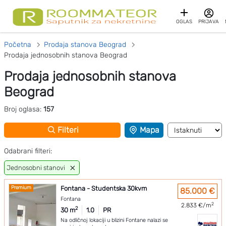
OGLAS
PRIJAVA
Početna
Prodaja stanova Beograd
Prodaja jednosobnih stanova Beograd
Prodaja jednosobnih stanova
Beograd
Broj oglasa:
157
Filteri
Mapa
Odabrani filteri:
Jednosobni stanovi
Premium
Fontana - Studentska 30kvm
85.000 €
Fontana
2
2.833 €/m
2
30 m
1.0
PR
Na odličnoj lokaciji u blizini Fontane nalazi se