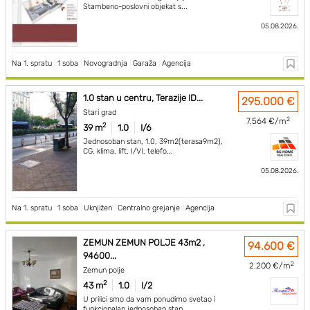
Stambeno-poslovni objekat s...
05.08.2026.
Na 1. spratu
|
1 soba
|
Novogradnja
|
Garaža
|
Agencija
1.0 stan u centru, Terazije ID...
295.000 €
Stari grad
2
7.564 €/m
2
39 m
1.0
I/6
Jednosoban stan, 1.0, 39m2(terasa9m2),
CG, klima, lift, I/VI, telefo...
05.08.2026.
Na 1. spratu
|
1 soba
|
Uknjižen
|
Centralno grejanje
|
Agencija
ZEMUN ZEMUN POLJE 43m2 ,
94.600 €
94600...
2
2.200 €/m
Zemun polje
2
43 m
1.0
I/2
U prilici smo da vam ponudimo svetao i
funkcionalan jednosoban stan ...