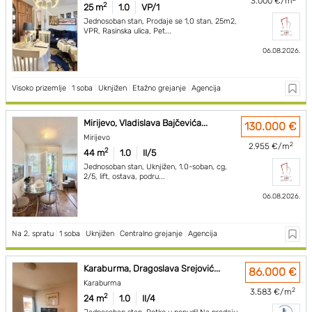
3.000 €/m
2
25 m
1.0
VP/1
Jednosoban stan, Prodaje se 1,0 stan, 25m2,
VPR, Rasinska ulica, Pet...
06.08.2026.
Visoko prizemlje
|
1 soba
|
Uknjižen
|
Etažno grejanje
|
Agencija
Mirijevo, Vladislava Bajčevića...
130.000 €
Mirijevo
2
2.955 €/m
2
44 m
1.0
II/5
Jednosoban stan, Uknjižen, 1.0-soban, cg,
2/5, lift, ostava, podru...
06.08.2026.
Na 2. spratu
|
1 soba
|
Uknjižen
|
Centralno grejanje
|
Agencija
Karaburma, Dragoslava Srejović...
86.000 €
Karaburma
2
3.583 €/m
2
24 m
1.0
II/4