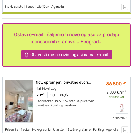
Na 4. spratu
|
1 soba
|
Uknjižen
|
Agencija
Ostavi e-mail i šaljemo ti nove oglase za prodaju
jednosobnih stanova u Beogradu.
Obavesti me o novim oglasima na e-mail
Nov, opremljen, privatno dvori...
86.800 €
Mali Mokri Lug
2
2.800 €/m
2
31 m
1.0
PR/2
Sniženo 3%
Jednosoban stan, Nov stan sa privatnim
dvorištem i parking mestom ...
17.06.2026.
Prizemlje
|
1 soba
|
Novogradnja
|
Uknjižen
|
Etažno grejanje
|
Parking
|
Agencija