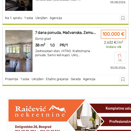
05.08.2026.
Na 1. spratu
|
1 soba
|
Uknjižen
|
Agencija
7 dana ponuda, Mačvanska, Zemu...
100.000 €
Gornji grad
2
2.632 €/m
2
38 m
1.0
PR/1
Sniženo 6%
Jednosoban stan, HITNO. Kratkotrajna
ponuda. Samo keš kupci. Uknj...
30.05.2026.
Prizemlje
|
1 soba
|
Uknjižen
|
Etažno grejanje
|
Garaža
|
Agencija