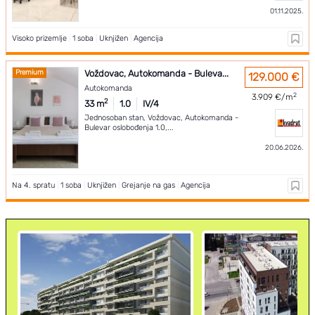
01.11.2025.
Visoko prizemlje
|
1 soba
|
Uknjižen
|
Agencija
Premium
Voždovac, Autokomanda - Buleva...
129.000 €
Autokomanda
2
3.909 €/m
2
33 m
1.0
IV/4
Jednosoban stan, Voždovac, Autokomanda -
Bulevar oslobođenja 1.0,...
20.06.2026.
Na 4. spratu
|
1 soba
|
Uknjižen
|
Grejanje na gas
|
Agencija