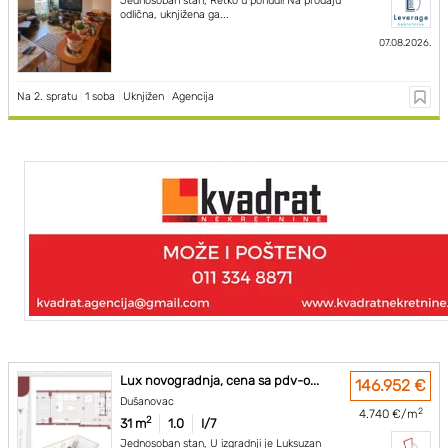
Jednosoban stan, Retko u ponudi! Na prodaju
odlična, uknjižena ga...
07.08.2026.
Na 2. spratu
|
1 soba
|
Uknjižen
|
Agencija
Lux novogradnja, cena sa pdv-o...
146.952 €
Dušanovac
2
4.740 €/m
2
31 m
1.0
I/7
Jednosoban stan, U izgradnji je Luksuzan