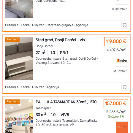
ovaj jednosoban st...
08.05.2026.
Prizemlje
|
1 soba
|
Uknjižen
|
Centralno grejanje
|
Agencija
Premium
Stari grad, Donji Dorćol - Vis...
119.000 €
Donji Dorćol
2
4.407 €/m
2
27 m
1.0
PR/1
Jednosoban stan, Stari grad, Donji Dorćol -
Visokog Stevana 1.0, 2...
31.07.2026.
Prizemlje
|
1 soba
|
Uknjižen
|
Agencija
Premium
PALILULA TASMAJDAN 30m2 , 1570...
157.000 €
Tašmajdan
2
5.233 €/m
2
30 m
1.0
VP/5
Sniženo 9%
Jednosoban stan, Tasmajdan, Dalmatinska,
1.0, 30 m2, bez terase, VP...