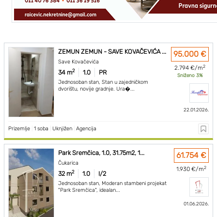
ZEMUN ZEMUN - SAVE KOVAČEVIĆA ...
95.000 €
Save Kovačevića
2
2.794 €/m
2
34 m
1.0
PR
Sniženo 3%
Jednosoban stan, Stan u zajedničkom
dvorištu, novije gradnje. Ura�...
22.01.2026.
Prizemlje
|
1 soba
|
Uknjižen
|
Agencija
Park Sremčica, 1.0, 31.75m2, 1...
61.754 €
Čukarica
2
1.930 €/m
2
32 m
1.0
I/2
Jednosoban stan, Moderan stambeni projekat
"Park Sremčica", idealan...
01.06.2026.