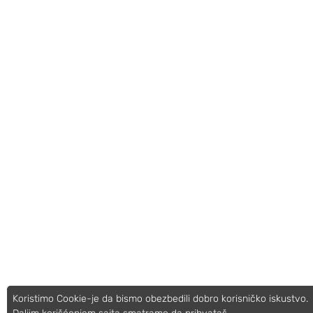
Koristimo Cookie-je da bismo obezbedili dobro korisničko iskustvo.