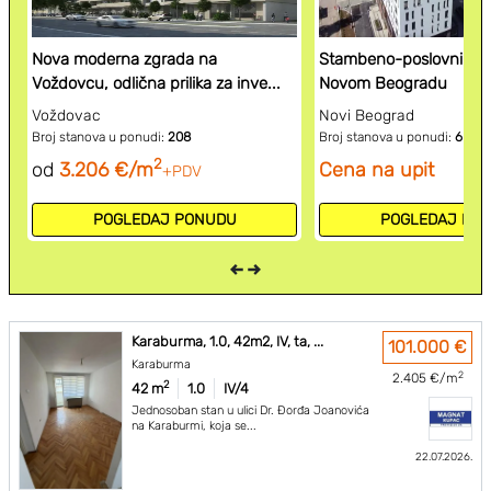
Nova moderna zgrada na
Stambeno-poslovni ko
Voždovcu, odlična prilika za inve...
Novom Beogradu
Voždovac
Novi Beograd
Broj stanova u ponudi:
208
Broj stanova u ponudi:
6
2
od
3.206 €/m
Cena na upit
+PDV
POGLEDAJ PONUDU
POGLEDAJ PO
Karaburma, 1.0, 42m2, IV, ta, ...
101.000 €
Karaburma
2
2.405 €/m
2
42 m
1.0
IV/4
Jednosoban stan u ulici Dr. Đorđa Joanovića
na Karaburmi, koja se...
22.07.2026.