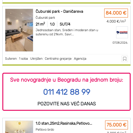
Čuburski park - Daničareva
84.000 €
Čuburski park
2
4.000 €/m
2
21 m
1.0
SUT/4
Jednosoban stan, Sređen i moderan stan u
suterenu od 21kvm. Savr...
07.08.2026.
Suteren
|
1 soba
|
Uknjižen
|
Centralno grejanje
|
Agencija
Sve novogradnje u Beogradu na jednom broju:
011 412 88 99
POZOVITE NAS VEĆ DANAS
1.0 stan,25m2,Rasinska,Petlovo...
75.000 €
Petlovo brdo
2