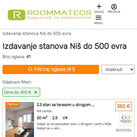
OGLAS
PRIJAVA
MENU
Početna
Izdavanje stanova Niš
Izdavanje stanova Niš do 500 evra
Izdavanje stanova Niš do 500 evra
Broj oglasa:
41
Filtriraj oglase (41)
Odabrani filteri:
Cena do: 500 €
Premium
2.5 stan sa terasom u strogom ...
350 €
Niš centar
2
50 m
2.5
I/4
Izdaje se dvoiposoban stan u strogom centru Niša.
Nalazi se u ulici...
02.07.2026.