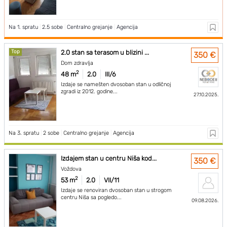
Na 1. spratu
|
2.5 sobe
|
Centralno grejanje
|
Agencija
Top
2.0 stan sa terasom u blizini ...
350 €
Dom zdravlja
2
48 m
2.0
III/6
Izdaje se namešten dvosoban stan u odličnoj
zgradi iz 2012. godine...
27.10.2025.
Na 3. spratu
|
2 sobe
|
Centralno grejanje
|
Agencija
Izdajem stan u centru Niša kod...
350 €
Voždova
2
53 m
2.0
VII/11
Izdaje se renoviran dvosoban stan u strogom
centru Niša sa pogledo...
09.08.2026.