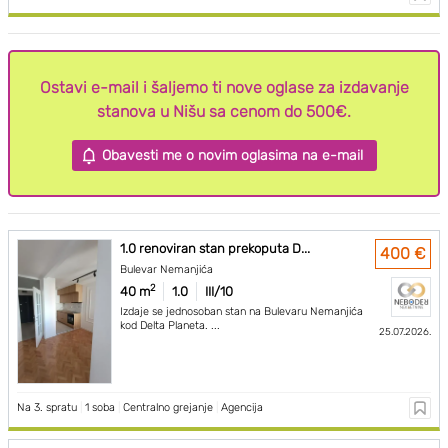
Ostavi e-mail i šaljemo ti nove oglase za izdavanje
stanova u Nišu sa cenom do 500€.
Obavesti me o novim oglasima na e-mail
1.0 renoviran stan prekoputa D...
400 €
Bulevar Nemanjića
2
40 m
1.0
III/10
Izdaje se jednosoban stan na Bulevaru Nemanjića
kod Delta Planeta. ...
25.07.2026.
Na 3. spratu
|
1 soba
|
Centralno grejanje
|
Agencija