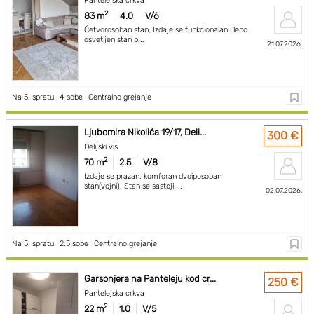
Pantelejska crkva
2
83 m
4.0
V/6
Četvorosoban stan, Izdaje se funkcionalan i lepo
osvetljen stan p...
21.07.2026.
Na 5. spratu
|
4 sobe
|
Centralno grejanje
Ljubomira Nikolića 19/17, Deli...
300 €
Delijski vis
2
70 m
2.5
V/8
Izdaje se prazan, komforan dvoiposoban
stan(vojni). Stan se sastoji ...
02.07.2026.
Na 5. spratu
|
2.5 sobe
|
Centralno grejanje
Garsonjera na Panteleju kod cr...
250 €
Pantelejska crkva
2
22 m
1.0
V/5