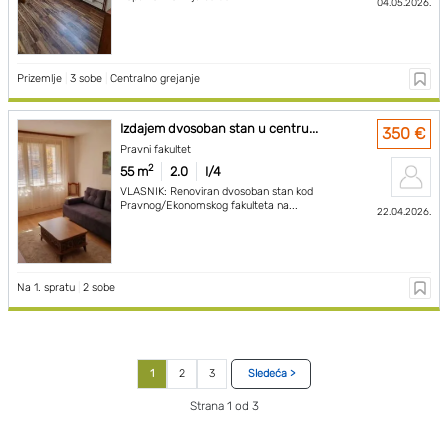
04.05.2026.
Prizemlje
|
3 sobe
|
Centralno grejanje
Izdajem dvosoban stan u centru...
350 €
Pravni fakultet
2
55 m
2.0
I/4
VLASNIK: Renoviran dvosoban stan kod
Pravnog/Ekonomskog fakulteta na...
22.04.2026.
Na 1. spratu
|
2 sobe
1
2
3
Sledeća >
Strana 1 od 3