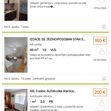
Izdajem garsonjeru u top stanju pozvati za više
Zoran kirija mese�...
07.06.2026.
Na 5. spratu
|
1 soba
IZDAJE SE JEDNOIPOSOBAN STAN S...
350 €
Niš centar
2
45 m
1.5
VI/6
Izdaje se kompletno opremljen jednoiposoban stan
površine 45 m² na...
02.06.2026.
Na 6. spratu
|
1.5 soba
|
Centralno grejanje
Niš, 3 sobe, Autobuska stanica...
200 €
Autobuska stanica
2
- m
3.0
PR
Izdajem studentima 2 sobe u prizemlju kuce.
Kupatilo i kuhinja se de...