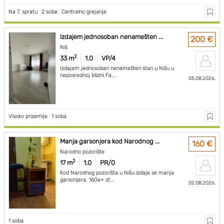
Na 7. spratu
|
2 sobe
|
Centralno grejanje
Izdajem jednosoban nenamešten ...
200 €
Niš
2
33 m
1.0
VP/4
Izdajem jednosoban nenamešten stan u Nišu u
neposrednoj blizini Fa...
05.08.2026.
Visoko prizemlje
|
1 soba
Manja garsonjera kod Narodnog ...
160 €
Narodno pozorište
2
17 m
1.0
PR/0
Kod Narodnog pozorišta u Nišu izdaje se manja
garsonjera, 160e+ st...
02.08.2026.
1 soba