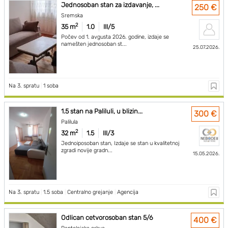
Jednosoban stan za izdavanje, ...
250 €
Sremska
2
35 m
1.0
III/5
Počev od 1. avgusta 2026. godine, izdaje se
namešten jednosoban st...
25.07.2026.
Na 3. spratu
|
1 soba
1.5 stan na Paliluli, u blizin...
300 €
Palilula
2
32 m
1.5
III/3
Jednoiposoban stan, Izdaje se stan u kvalitetnoj
zgradi novije gradn...
15.05.2026.
Na 3. spratu
|
1.5 soba
|
Centralno grejanje
|
Agencija
Odlican cetvorosoban stan 5/6
400 €