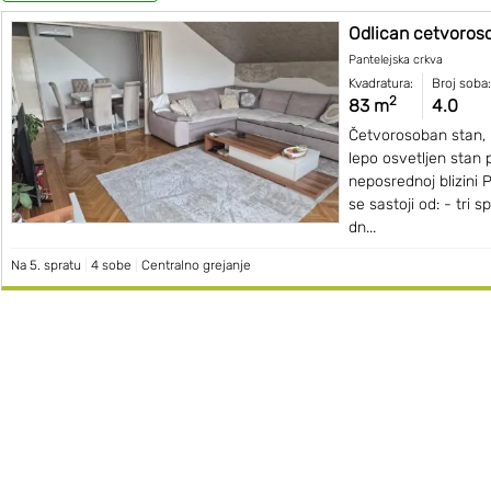
Odlican cetvoros
Pantelejska crkva
Kvadratura:
Broj soba:
2
83 m
4.0
Četvorosoban stan, I
lepo osvetljen stan 
neposrednoj blizini 
se sastoji od: - tri 
dn...
Na 5. spratu
|
4 sobe
|
Centralno grejanje