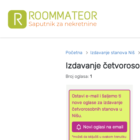
Početna
Izdavanje stanova Niš
Izdavanje četvoroso
Broj oglasa:
1
Ostavi e-mail i šaljemo ti
nove oglase za izdavanje
četvorosobnih stanova u
Nišu.
Novi oglasi na email
*možeš da isključiš u svakom trenutku