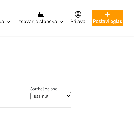
va
Izdavanje stanova
Prijava
Postavi oglas
Sortiraj oglase: