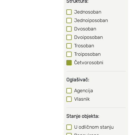
Struktura:
Jednosoban
Jednoiposoban
Dvosoban
Dvoiposoban
Trosoban
Troiposoban
Četvorosobni
Oglašivač:
Agencija
Vlasnik
Stanje objekta:
U odličnom stanju