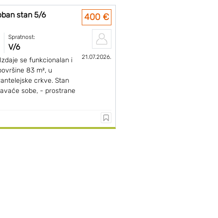
oban stan 5/6
400 €
Spratnost:
V/6
21.07.2026.
zdaje se funkcionalan i
površine 83 m², u
Pantelejske crkve. Stan
spavaće sobe, - prostrane