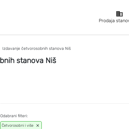
Prodaja stano
Izdavanje četvorosobnih stanova Niš
bnih stanova Niš
Odabrani filteri:
Četvorosobni i više