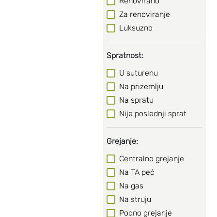
Renovirano
Za renoviranje
Luksuzno
Spratnost:
U suturenu
Na prizemlju
Na spratu
Nije poslednji sprat
Grejanje:
Centralno grejanje
Na TA peć
Na gas
Na struju
Podno grejanje