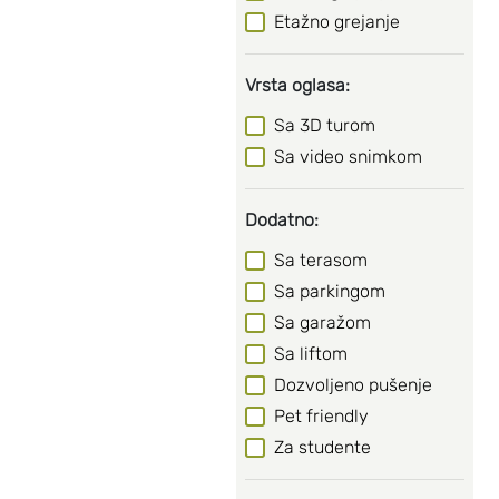
Etažno grejanje
Vrsta oglasa:
Sa 3D turom
Sa video snimkom
Dodatno:
Sa terasom
Sa parkingom
Sa garažom
Sa liftom
Dozvoljeno pušenje
Pet friendly
Za studente