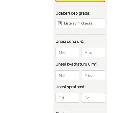
Odaberi deo grada:
Lista svih lokacija
Unesi cenu u €:
2
Unesi kvadraturu u m
:
Unesi spratnost: