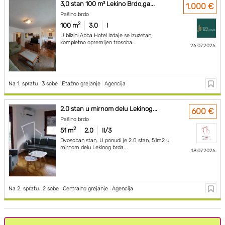
3,0 stan 100 m² Lekino Brdo,ga...
1.000 €
Pašino brdo
2
100 m
3.0
I
U blizini Abba Hotel izdaje se izuzetan,
kompletno opremljen trosoba...
26.07.2026.
Na 1. spratu
|
3 sobe
|
Etažno grejanje
|
Agencija
2.0 stan u mirnom delu Lekinog...
600 €
Pašino brdo
2
51 m
2.0
II/3
Dvosoban stan, U ponudi je 2.0 stan, 51m2 u
mirnom delu Lekinog brda...
18.07.2026.
Na 2. spratu
|
2 sobe
|
Centralno grejanje
|
Agencija