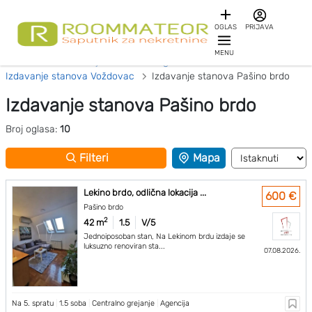
OGLAS
PRIJAVA
MENU
Početna
Izdavanje stanova Beograd
Izdavanje stanova Voždovac
Izdavanje stanova Pašino brdo
Izdavanje stanova Pašino brdo
Broj oglasa:
10
Filteri
Mapa
Lekino brdo, odlična lokacija ...
600 €
Pašino brdo
2
42 m
1.5
V/5
Jednoiposoban stan, Na Lekinom brdu izdaje se
luksuzno renoviran sta...
07.08.2026.
Na 5. spratu
|
1.5 soba
|
Centralno grejanje
|
Agencija