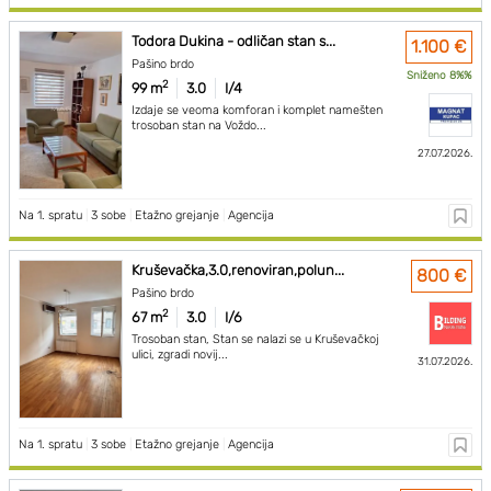
Todora Dukina - odličan stan s...
1.100 €
Pašino brdo
Sniženo 8%%
2
99 m
3.0
I/4
Izdaje se veoma komforan i komplet namešten
trosoban stan na Voždo...
27.07.2026.
Na 1. spratu
|
3 sobe
|
Etažno grejanje
|
Agencija
Kruševačka,3.0,renoviran,polun...
800 €
Pašino brdo
2
67 m
3.0
I/6
Trosoban stan, Stan se nalazi se u Kruševačkoj
ulici, zgradi novij...
31.07.2026.
Na 1. spratu
|
3 sobe
|
Etažno grejanje
|
Agencija