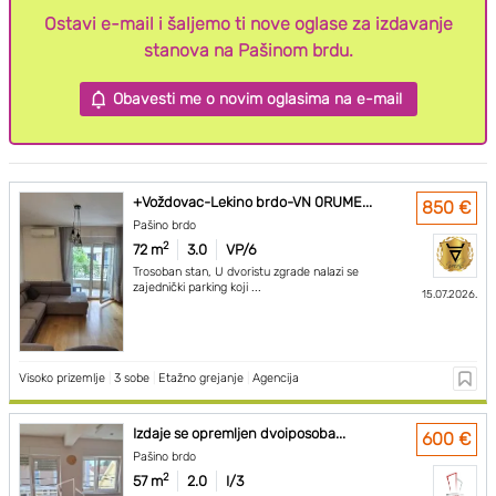
Ostavi e-mail i šaljemo ti nove oglase za izdavanje
stanova na Pašinom brdu.
Obavesti me o novim oglasima na e-mail
+Voždovac-Lekino brdo-VN 0RUME...
850 €
Pašino brdo
2
72 m
3.0
VP/6
Trosoban stan, U dvoristu zgrade nalazi se
zajednički parking koji ...
15.07.2026.
Visoko prizemlje
|
3 sobe
|
Etažno grejanje
|
Agencija
Izdaje se opremljen dvoiposoba...
600 €
Pašino brdo
2
57 m
2.0
I/3