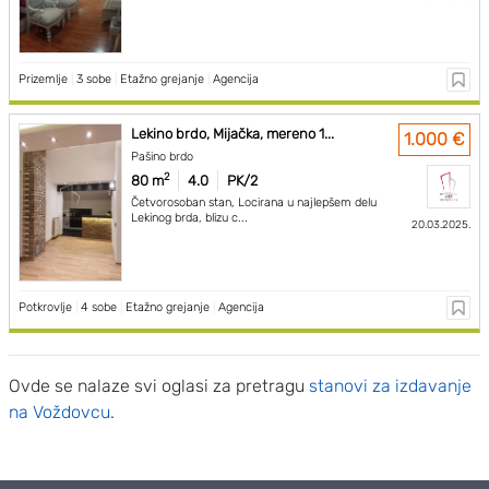
Prizemlje
|
3 sobe
|
Etažno grejanje
|
Agencija
Lekino brdo, Mijačka, mereno 1...
1.000 €
Pašino brdo
2
80 m
4.0
PK/2
Četvorosoban stan, Locirana u najlepšem delu
Lekinog brda, blizu c...
20.03.2025.
Potkrovlje
|
4 sobe
|
Etažno grejanje
|
Agencija
Ovde se nalaze svi oglasi za pretragu
stanovi za izdavanje
na Voždovcu
.