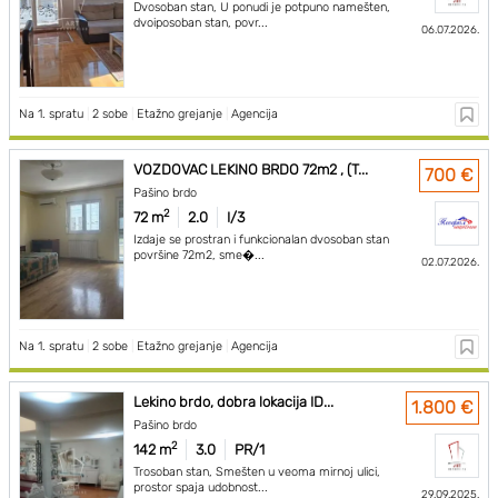
Dvosoban stan, U ponudi je potpuno namešten,
dvoiposoban stan, povr...
06.07.2026.
Na 1. spratu
|
2 sobe
|
Etažno grejanje
|
Agencija
VOZDOVAC LEKINO BRDO 72m2 , (T...
700 €
Pašino brdo
2
72 m
2.0
I/3
Izdaje se prostran i funkcionalan dvosoban stan
površine 72m2, sme�...
02.07.2026.
Na 1. spratu
|
2 sobe
|
Etažno grejanje
|
Agencija
Lekino brdo, dobra lokacija ID...
1.800 €
Pašino brdo
2
142 m
3.0
PR/1
Trosoban stan, Smešten u veoma mirnoj ulici,
prostor spaja udobnost...
29.09.2025.