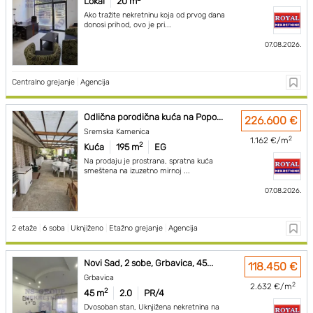
Lokal
20 m
Ako tražite nekretninu koja od prvog dana
donosi prihod, ovo je pri...
07.08.2026.
Centralno grejanje
|
Agencija
Odlična porodična kuća na Popo...
226.600 €
Sremska Kamenica
2
1.162 €/m
2
Kuća
195 m
EG
Na prodaju je prostrana, spratna kuća
smeštena na izuzetno mirnoj ...
07.08.2026.
2 etaže
|
6 soba
|
Uknjiženo
|
Etažno grejanje
|
Agencija
Novi Sad, 2 sobe, Grbavica, 45...
118.450 €
Grbavica
2
2.632 €/m
2
45 m
2.0
PR/4
Dvosoban stan, Uknjižena nekretnina na