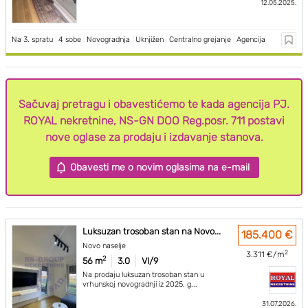
12.05.2025.
Na 3. spratu
|
4 sobe
|
Novogradnja
|
Uknjižen
|
Centralno grejanje
|
Agencija
Sačuvaj pretragu i obavestićemo te kada agencija PJ.
ROYAL nekretnine, NS-GN DOO Reg.posr. 711 postavi
nove oglase za prodaju i izdavanje stanova.
Obavesti me o novim oglasima na e-mail
Luksuzan trosoban stan na Novo...
185.400 €
Novo naselje
2
3.311 €/m
2
56 m
3.0
VI/9
Na prodaju luksuzan trosoban stan u
vrhunskoj novogradnji iz 2025. g...
31.07.2026.