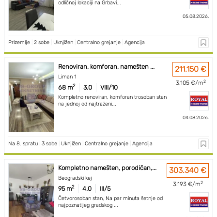
odličnoj lokaciji na Grbavi...
05.08.2026.
Prizemlje
|
2 sobe
|
Uknjižen
|
Centralno grejanje
|
Agencija
Renoviran, komforan, namešten ...
211.150 €
Liman 1
2
3.105 €/m
2
68 m
3.0
VIII/10
Kompletno renoviran, komforan trosoban stan
na jednoj od najtraženi...
04.08.2026.
Na 8. spratu
|
3 sobe
|
Uknjižen
|
Centralno grejanje
|
Agencija
Kompletno namešten, porodičan,...
303.340 €
Beogradski kej
2
3.193 €/m
2
95 m
4.0
III/5
Četvorosoban stan, Na par minuta šetnje od
najpoznatijeg gradskog ...