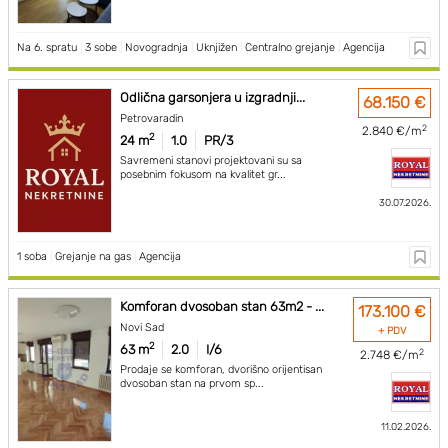
Na 6. spratu
|
3 sobe
|
Novogradnja
|
Uknjižen
|
Centralno grejanje
|
Agencija
Odlična garsonjera u izgradnji...
68.150 €
Petrovaradin
2
2.840 €/m
2
24 m
1.0
PR/3
Savremeni stanovi projektovani su sa
posebnim fokusom na kvalitet gr...
30.07.2026.
1 soba
|
Grejanje na gas
|
Agencija
Komforan dvosoban stan 63m2 - ...
173.100 €
Novi Sad
+ PDV
2
63 m
2.0
I/6
2
2.748 €/m
Prodaje se komforan, dvorišno orijentisan
dvosoban stan na prvom sp...
11.02.2026.