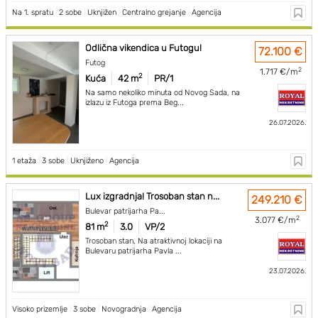
Na 1. spratu
|
2 sobe
|
Uknjižen
|
Centralno grejanje
|
Agencija
Odlična vikendica u Futogu!
72.100 €
Futog
2
1.717 €/m
2
Kuća
42 m
PR/1
Na samo nekoliko minuta od Novog Sada, na
izlazu iz Futoga prema Beg...
26.07.2026.
1 etaža
|
3 sobe
|
Uknjiženo
|
Agencija
Lux izgradnja! Trosoban stan n...
249.210 €
Bulevar patrijarha Pa...
2
3.077 €/m
2
81 m
3.0
VP/2
Trosoban stan, Na atraktivnoj lokaciji na
Bulevaru patrijarha Pavla ...
23.07.2026.
Visoko prizemlje
|
3 sobe
|
Novogradnja
|
Agencija