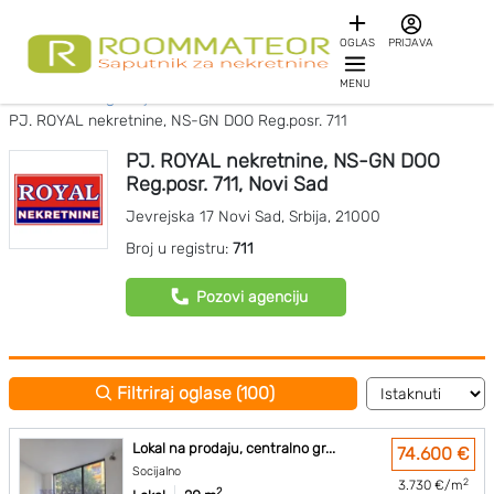
OGLAS
PRIJAVA
MENU
Početna
Agencije za nekretnine
PJ. ROYAL nekretnine, NS-GN DOO Reg.posr. 711
PJ. ROYAL nekretnine, NS-GN DOO
Reg.posr. 711, Novi Sad
Jevrejska 17
Novi Sad
,
Srbija
,
21000
Broj u registru:
711
Pozovi agenciju
Filtriraj oglase (100)
Lokal na prodaju, centralno gr...
74.600 €
Socijalno
2
3.730 €/m
2