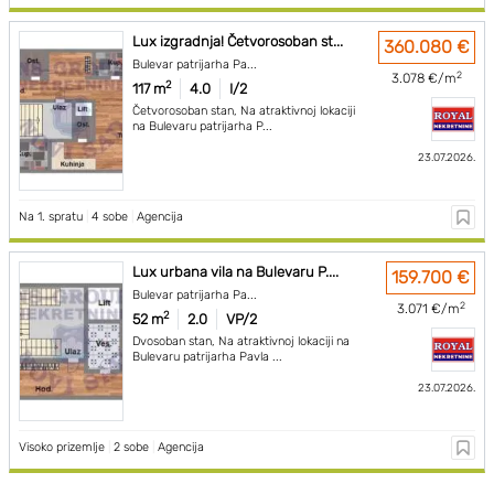
Lux izgradnja! Četvorosoban st...
360.080 €
Bulevar patrijarha Pa...
2
3.078 €/m
2
117 m
4.0
I/2
Četvorosoban stan, Na atraktivnoj lokaciji
na Bulevaru patrijarha P...
23.07.2026.
Na 1. spratu
|
4 sobe
|
Agencija
Lux urbana vila na Bulevaru P....
159.700 €
Bulevar patrijarha Pa...
2
3.071 €/m
2
52 m
2.0
VP/2
Dvosoban stan, Na atraktivnoj lokaciji na
Bulevaru patrijarha Pavla ...
23.07.2026.
Visoko prizemlje
|
2 sobe
|
Agencija