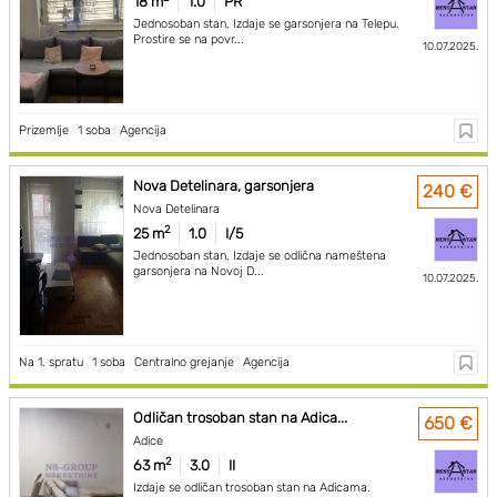
18 m
1.0
PR
Jednosoban stan, Izdaje se garsonjera na Telepu.
Prostire se na povr...
10.07.2025.
Prizemlje
|
1 soba
|
Agencija
Nova Detelinara, garsonjera
240 €
Nova Detelinara
2
25 m
1.0
I/5
Jednosoban stan, Izdaje se odlična nameštena
garsonjera na Novoj D...
10.07.2025.
Na 1. spratu
|
1 soba
|
Centralno grejanje
|
Agencija
Odličan trosoban stan na Adica...
650 €
Adice
2
63 m
3.0
II
Izdaje se odličan trosoban stan na Adicama.