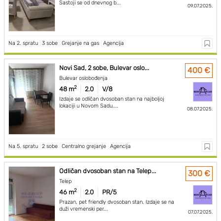
Sastoji se od dnevnog b...
09.07.2025.
Na 2. spratu
|
3 sobe
|
Grejanje na gas
|
Agencija
Novi Sad, 2 sobe, Bulevar oslo...
400 €
Bulevar oslobođenja
2
48 m
2.0
V/8
Izdaje se odličan dvosoban stan na najboljoj
lokaciji u Novom Sadu....
08.07.2025.
Na 5. spratu
|
2 sobe
|
Centralno grejanje
|
Agencija
Odličan dvosoban stan na Telep...
300 €
Telep
2
46 m
2.0
PR/5
Prazan, pet friendly dvosoban stan. Izdaje se na
duži vremenski per...
07.07.2025.