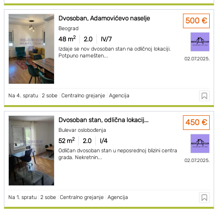
Dvosoban, Adamovićevo naselje
500 €
Beograd
2
48 m
2.0
IV/7
Izdaje se nov dvosoban stan na odličnoj lokaciji.
Potpuno namešten...
02.07.2025.
Na 4. spratu
|
2 sobe
|
Centralno grejanje
|
Agencija
Dvosoban stan, odlična lokacij...
450 €
Bulevar oslobođenja
2
52 m
2.0
I/4
Odličan dvosoban stan u neposrednoj blizini centra
grada. Nekretnin...
02.07.2025.
Na 1. spratu
|
2 sobe
|
Centralno grejanje
|
Agencija