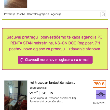
Prizemlje
|
2 sobe
|
Centralno grejanje
|
Agencija
Sačuvaj pretragu i obavestićemo te kada agencija PJ.
RENTA STAN nekretnine, NS-GN DOO Reg.posr. 711
postavi nove oglase za prodaju i izdavanje stanova.
Obavesti me o novim oglasima na e-mail
Kej, trosoban fantastičan stan...
750 €
Beogradski kej
2
92 m
3.0
IV
Retko u ponudi, trosoban duplex na Keju.
Funkcionalni dvoetažni sta...
05.07.2025.