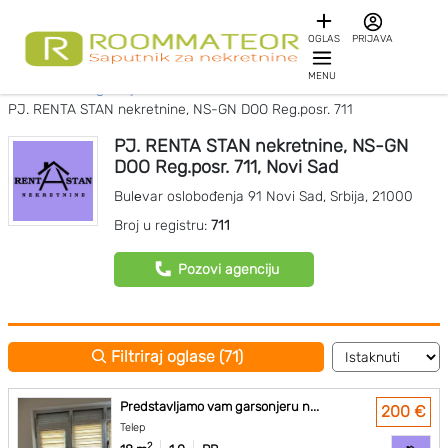
OGLAS
PRIJAVA
MENU
Početna
Agencije za nekretnine
PJ. RENTA STAN nekretnine, NS-GN DOO Reg.posr. 711
PJ. RENTA STAN nekretnine, NS-GN
DOO Reg.posr. 711, Novi Sad
Bulеvar oslobođenja 91
Novi Sad
,
Srbija
,
21000
Broj u registru:
711
Pozovi agenciju
Filtriraj oglase (71)
Predstavljamo vam garsonjeru n...
200 €
Telep
2