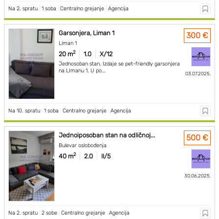
Na 2. spratu
|
1 soba
|
Centralno grejanje
|
Agencija
Garsonjera, Liman 1
300 €
Liman 1
2
20 m
1.0
X/12
Jednosoban stan, Izdaje se pet-friendly garsonjera
na LImanu 1. U po...
03.07.2025.
Na 10. spratu
|
1 soba
|
Centralno grejanje
|
Agencija
Jednoiposoban stan na odličnoj...
500 €
Bulevar oslobođenja
2
40 m
2.0
II/5
30.06.2025.
Na 2. spratu
|
2 sobe
|
Centralno grejanje
|
Agencija