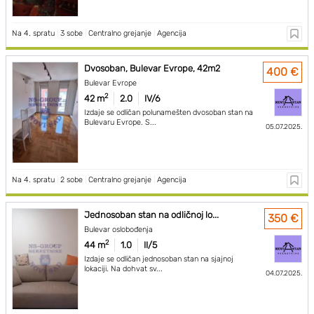
Na 4. spratu
|
3 sobe
|
Centralno grejanje
|
Agencija
Dvosoban, Bulevar Evrope, 42m2
400 €
Bulevar Evrope
2
42 m
2.0
IV/6
Izdaje se odličan polunamešten dvosoban stan na
Bulevaru Evrope. S...
05.07.2025.
Na 4. spratu
|
2 sobe
|
Centralno grejanje
|
Agencija
Jednosoban stan na odličnoj lo...
350 €
Bulevar oslobođenja
2
44 m
1.0
II/5
Izdaje se odličan jednosoban stan na sjajnoj
lokaciji. Na dohvat sv...
04.07.2025.