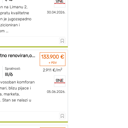
an na Limanu 2,
30.04.2026.
ratu kvalitetne
an je jugozapadno
zicioniran i
m ...
no renoviran,o...
133.900 €
+ PDV
Spratnost:
2
2.911 €/m
III/6
dvosoban komforan
ari, blizu pijace i
05.06.2026.
a, marketa,
. Stan se nalazi u