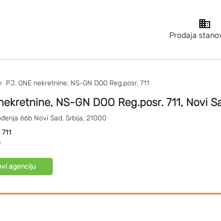
Prodaja stano
PJ. ONE nekretnine, NS-GN DOO Reg.posr. 711
nekretnine, NS-GN DOO Reg.posr. 711, Novi S
ođenja 66b
Novi Sad
,
Srbija
,
21000
:
711
7
vi agenciju