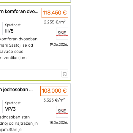
m komforan dvo...
118.450 €
2
2.235 €/m
Spratnost:
III/5
 komforan dvosoban
19.06.2026.
nari! Sastoji se od
pavaće sobe,
m ventilacijom i
n jednosoban ...
103.000 €
2
3.323 €/m
Spratnost:
VP/3
jednosoban stan
18.06.2026.
dnoj od najtraženijih
ajam.Stan je