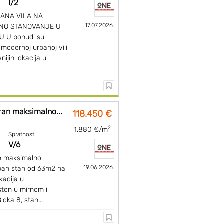
I/2
BANA VILA NA
17.07.2026.
NO STANOVANJE U
 U ponudi su
 modernoj urbanoj vili
nijih lokacija u
ran maksimalno...
118.450 €
2
1.880 €/m
Spratnost:
V/6
n maksimalno
19.06.2026.
ban stan od 63m2 na
okacija u
ten u mirnom i
oka 8, stan...