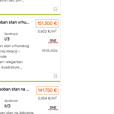
atnih oko 3m²...
ban stan vrhu...
151.300 €
2
3.602 €/m
Spratnost:
I/3
an stan vrhunskog
09.05.2026.
oj lokaciji –
jvode
an i elegantan
 kvadrature,...
oban stan na ...
141.750 €
2
2.054 €/m
Spratnost:
II/2
ban stan na Adicama