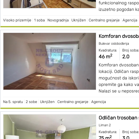
funkcionalnog raspo
izuzetno pogodan ka
Visoko prizemlje
|
1 soba
|
Novogradnja
|
Uknjižen
|
Centralno grejanje
|
Agencija
Komforan dvosoban
Bulevar oslobođenja
Kvadratura:
Broj soba:
2
46 m
2.0
Komforan dvosoban s
lokaciji. Odličan ras
mogućnost da iskoris
opremite ga kako v
Nalazi se u neposred
Na 5. spratu
|
2 sobe
|
Uknjižen
|
Centralno grejanje
|
Agencija
Odličan trosoban 
Liman 2
Kvadratura:
Broj soba:
2
75 m
3.0