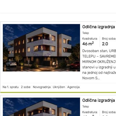
Odlična izgradnja
Telep
Kvadratura:
Broj soba:
2
46 m
2.0
Dvosoban stan, UR
TELEPU – SAVREME
MIRNOM OKRUŽENJU
stanovi u izgradnji u
na jednoj od najtraže
Novom S...
Na 1. spratu
|
2 sobe
|
Novogradnja
|
Uknjižen
|
Agencija
Odlična izgradnja
Telep
Kvadratura:
Broj soba: