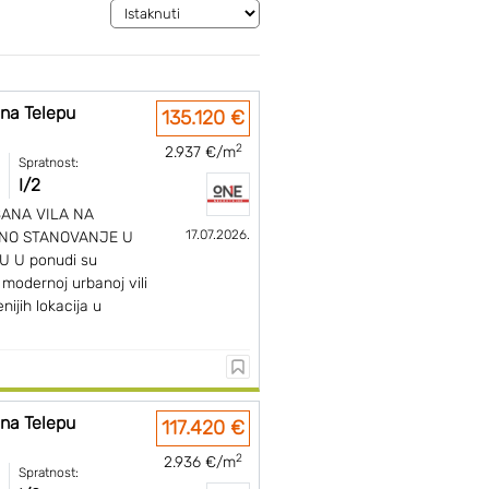
 na Telepu
135.120 €
2
2.937 €/m
Spratnost:
I/2
BANA VILA NA
17.07.2026.
NO STANOVANJE U
 U ponudi su
 modernoj urbanoj vili
nijih lokacija u
 na Telepu
117.420 €
2
2.936 €/m
Spratnost: