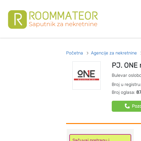
Početna
Agencije za nekretnine
PJ. ONE 
Bulevar oslob
Broj u registru
Broj oglasa:
8
Pozo
Sačuvaj pretragu i