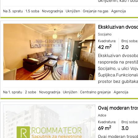
uknjiženih, kao i dod
Na 3. spratu
|
1.5 soba
|
Novogradnja
|
Uknjižen
|
Grejanje na gas
|
Agencija
Ekskluzivan dvoso
Socijalno
Kvadratura:
Broj soba:
2
42 m
2.0
Ekskluzivan dvosob
rasporeda na prestižn
Socijalno, u ulici Vo
Šupljikca.Funkcional
prostor bez gubitaka
Na 1. spratu
|
2 sobe
|
Novogradnja
|
Uknjižen
|
Centralno grejanje
|
Agencija
Ovaj moderan tros
Adice
Kvadratura:
Broj soba:
2
69 m
3.0
Ovaj moderan troso