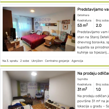
Predstavljamo va
Detelinara
Kvadratura:
Broj soba:
2
53 m
2.0
Predstavljamo vam
stan na Staroj Deteli
dnevnog boravka, s
kupatila sa prirodno
kuhinje sa trpezarij...
Na 3. spratu
|
2 sobe
|
Uknjižen
|
Centralno grejanje
|
Agencija
Na prodaju odliča
Sajmište
Kvadratura:
Broj soba:
2
31 m
1.0
Na prodaju odličan 
površine 31 m² na je
lokacija u gradu – S