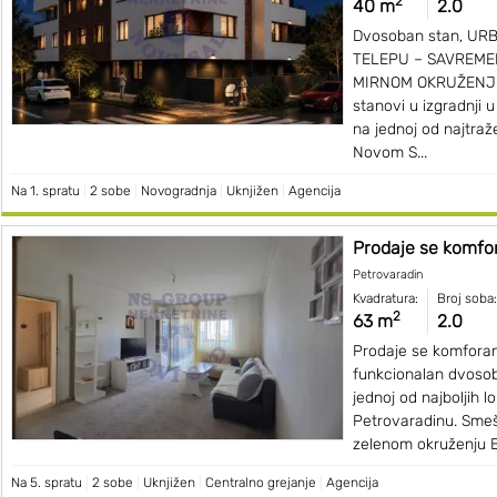
2
40 m
2.0
Dvosoban stan, UR
TELEPU – SAVREME
MIRNOM OKRUŽENJU
stanovi u izgradnji u
na jednoj od najtraže
Novom S...
Na 1. spratu
|
2 sobe
|
Novogradnja
|
Uknjižen
|
Agencija
Prodaje se komfo
Petrovaradin
Kvadratura:
Broj soba:
2
63 m
2.0
Prodaje se komfora
funkcionalan dvoso
jednoj od najboljih l
Petrovaradinu. Smeš
zelenom okruženju Bl
Na 5. spratu
|
2 sobe
|
Uknjižen
|
Centralno grejanje
|
Agencija