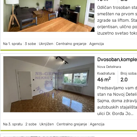
Odličan trosoban st
smešten na prvom sp
zgrade sa liftom. St
orijentisan, ulično po
izuzetno svetao toko
Na 1. spratu
|
3 sobe
|
Uknjižen
|
Centralno grejanje
|
Agencija
Dvosoban,komplet
Nova Detelinara
Kvadratura:
Broj soba:
2
46 m
2.0
Predsavljamo vam 
stan na Novoj Detelin
Sajma, doma zdravlj
autobuskih stajališta
ulici Dr. Đorđa Jo...
Na 3. spratu
|
2 sobe
|
Uknjižen
|
Centralno grejanje
|
Agencija