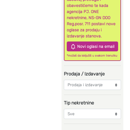
obavestićemo te kada
agencija PJ. ONE
nekretnine, NS-GN DOO
Reg.posr. 711 postavi nove
oglase za prodaju i
izdavanje stanova.
Novi oglasi na email
*možeš da isključiš u svakom trenutku
Prodaja / Izdavanje
Tip nekretnine