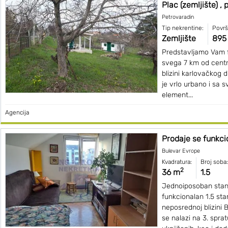
Plac (zemljište) , 
Petrovaradin
Tip nekrentine:
Površ
Zemljište
895
Predstavljamo Vam f
svega 7 km od centr
blizini karlovačkog 
je vrlo urbano i sa s
element...
Agencija
Prodaje se funkcio
Bulevar Evrope
Kvadratura:
Broj soba:
2
36 m
1.5
Jednoiposoban stan
funkcionalan 1.5 stan
neposrednoj blizini 
se nalazi na 3. spra