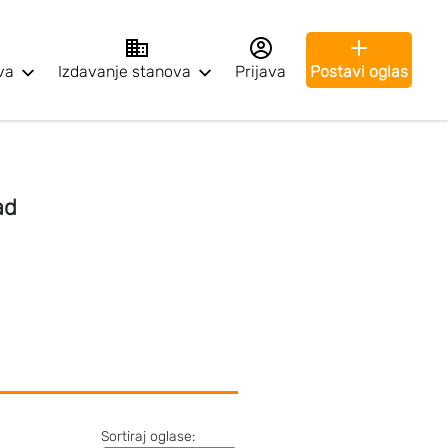
va
Izdavanje stanova
Prijava
Postavi oglas
ad
Sortiraj oglase: