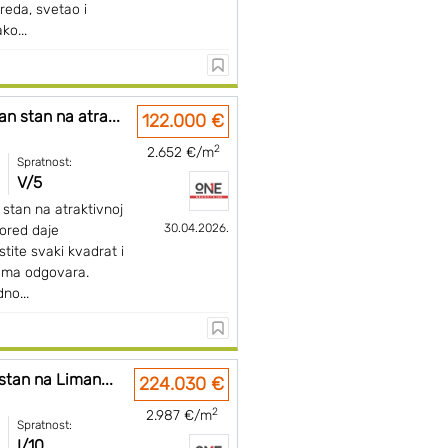
reda, svetao i
ko...
 stan na atra...
122.000 €
2
2.652 €/m
Spratnost:
V/5
tan na atraktivnoj
30.04.2026.
pored daje
tite svaki kvadrat i
ama odgovara.
no...
stan na Liman...
224.030 €
2
2.987 €/m
Spratnost:
I/10