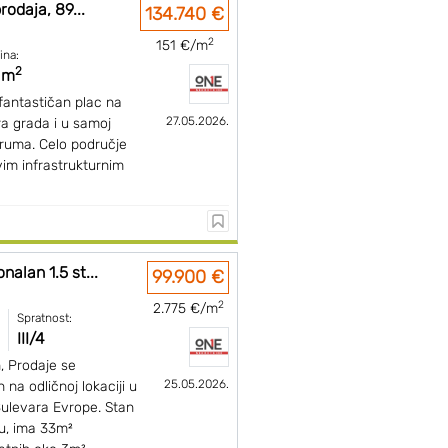
prodaja, 89...
134.740 €
2
151 €/m
ina:
2
 m
antastičan plac na
27.05.2026.
a grada i u samoj
druma. Celo područje
vim infrastrukturnim
nalan 1.5 st...
99.900 €
2
2.775 €/m
Spratnost:
III/4
, Prodaje se
25.05.2026.
 na odličnoj lokaciji u
Bulevara Evrope. Stan
tu, ima 33m²