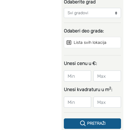
Odaberite grad
Odaberi deo grada:
Lista svih lokacija
Unesi cenu u €:
2
Unesi kvadraturu u m
:
PRETRAŽI