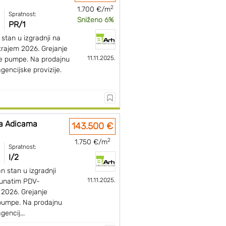
2
1.700 €/m
Spratnost:
Sniženo 6%
PR/1
stan u izgradnji na
krajem 2026. Grejanje
11.11.2025.
ne pumpe. Na prodajnu
encijske provizije.
na Adicama
143.500 €
2
1.750 €/m
Spratnost:
I/2
 stan u izgradnji
11.11.2025.
unatim PDV-
 2026. Grejanje
pumpe. Na prodajnu
encij...