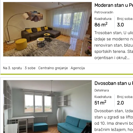
Moderan stan u P
Petrovaradin
Kvadratura:
Broj soba:
2
86 m
3.0
Trosoban stan, U ul
izdaje se moderno 
renoviran stan, blizu 
sportskih terena. St
orjentisan i okruž...
Na 3. spratu
|
3 sobe
|
Centralno grejanje
|
Agencija
Dvosoban stan u R
Detelinara
Kvadratura:
Broj soba:
2
51 m
2.0
Dvosoban stan, Izda
stan u zgradi sa lift
od 10. Ima dnevni b
bračnim ležajem, hod