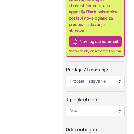
obavestićemo te kada
agencija Biarh nekretnine
postavi nove oglase za
prodaju i izdavanje
stanova.
Novi oglasi na email
*možeš da isključiš u svakom trenutku
Prodaja / Izdavanje
Tip nekretnine
Odaberite grad