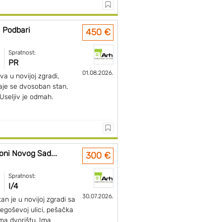
 Podbari
450 €
Spratnost:
PR
01.08.2026.
va u novijoj zgradi,
daje se dvosoban stan,
 Useljiv je odmah.
oni Novog Sad...
300 €
Spratnost:
I/4
30.07.2026.
n je u novijoj zgradi sa
jegoševoj ulici, pešačka
ma dvorištu. Ima