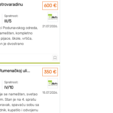
etrovaradinu
600 €
Spratnost:
III/5
21.07.2026.
ici Podunavskog odreda,
namešten, kompletno
pijace, škole, vrtića,
an je dvostrano
umenačkoj uli...
350 €
Spratnost:
IV/10
15.07.2026.
je se namešten, svetao
om. Stan je na 4. spratu
oravak, spavaću sobu sa
nik, kupatilo i odvojenu