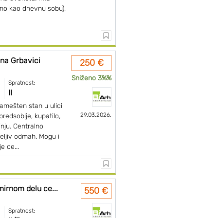
no kao dnevnu sobu),
na Grbavici
250 €
Sniženo 3%%
Spratnost:
II
mešten stan u ulici
29.03.2026.
redsoblje, kupatilo,
nju. Centralno
eljiv odmah. Mogu i
e ce...
irnom delu ce...
550 €
Spratnost: