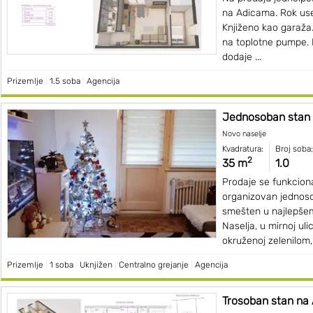
na Adicama. Rok usel
Knjiženo kao garaža.
na toplotne pumpe.
dodaje ...
Prizemlje
|
1.5 soba
|
Agencija
Jednosoban stan 
Novo naselje
Kvadratura:
Broj soba:
2
35 m
1.0
Prodaje se funkciona
organizovan jednoso
smešten u najlepše
Naselja, u mirnoj uli
okruženoj zelenilom, 
Prizemlje
|
1 soba
|
Uknjižen
|
Centralno grejanje
|
Agencija
Trosoban stan na