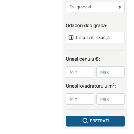
Odaberi deo grada:
Lista svih lokacija
Unesi cenu u €:
2
Unesi kvadraturu u m
:
PRETRAŽI