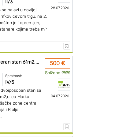
II/3
28.07.2026.
se nalazi u novijoj
rifkovićevom trgu, na 2.
mešten je i opremljen,
stanare kojima treba mir
ran stan,61m2,...
500 €
Sniženo 9%%
Spratnost:
IV/5
 dvoiposoban stan sa
04.07.2026.
m2,ulica Marka
pešačke zone centra
a i Riblje
..