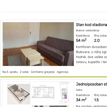
Stan kod stadiona 
Bulevar oslobođenja
Kvadratura:
Broj soba:
2
54 m
2.0
Komforan dvosoban 
Bulevara, u nižoj zg
hodnik, dve velike s
ostavu, kupatilo i ter
Na 3. spratu
|
2 sobe
|
Centralno grejanje
|
Agencija
Jednoiposoban s
Adice
Kvadratura:
Broj soba:
2
34 m
1.5
Na prodaju jednoipo