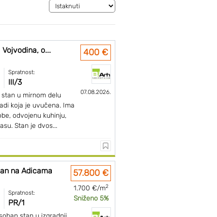
Vojvodina, o...
400 €
Spratnost:
III/3
07.08.2026.
stan u mirnom delu
radi koja je uvučena. Ima
obe, odvojenu kuhinju,
asu. Stan je dvos...
tan na Adicama
57.800 €
2
1.700 €/m
Spratnost:
Sniženo 5%
PR/1
soban stan u izgradnji