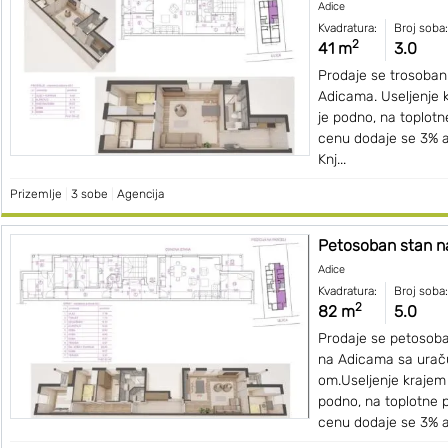
Adice
Kvadratura:
Broj soba:
2
41 m
3.0
Prodaje se trosoban 
Adicama. Useljenje 
je podno, na toplot
cenu dodaje se 3% ag
Knj...
Prizemlje
|
3 sobe
|
Agencija
Petosoban stan 
Adice
Kvadratura:
Broj soba:
2
82 m
5.0
Prodaje se petosoban
na Adicama sa urač
om.Useljenje krajem
podno, na toplotne 
cenu dodaje se 3% ag