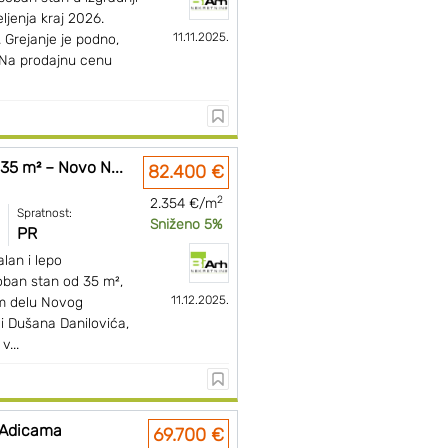
jenja kraj 2026.
11.11.2025.
 Grejanje je podno,
 Na prodajnu cenu
35 m² – Novo N...
82.400 €
2
2.354 €/m
Spratnost:
Sniženo 5%
PR
lan i lepo
ban stan od 35 m²,
11.12.2025.
m delu Novog
ci Dušana Danilovića,
v...
 Adicama
69.700 €