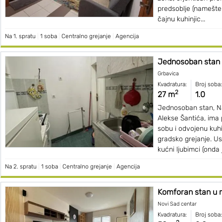
predsoblje (namešte
čajnu kuhinjic...
Na 1. spratu
|
1 soba
|
Centralno grejanje
|
Agencija
Jednosoban stan 
Grbavica
Kvadratura:
Broj soba:
2
27 m
1.0
Jednosoban stan, Na
Alekse Šantića, ima p
sobu i odvojenu kuhi
gradsko grejanje. Us
kućni ljubimci (onda j
Na 2. spratu
|
1 soba
|
Centralno grejanje
|
Agencija
Komforan stan u m
Novi Sad centar
Kvadratura:
Broj soba: