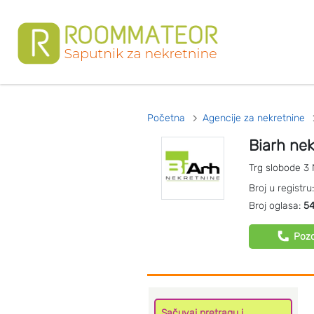
Početna
Agencije za nekretnine
Biarh nek
Trg slobode 3
Broj u registru
Broj oglasa:
5
Pozo
Sačuvaj pretragu i