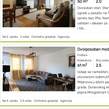
2
50 m
2.0
Dvosoban stan, Stan 
zgradi u pasažu na T
spratu bez lifta. Na
udoban i idealan za 
i tiši...
Na 2. spratu
|
2 sobe
|
Centralno grejanje
|
Agencija
Dvoiposoban mode
Podbara
Kvadratura:
Broj soba:
2
61 m
2.5
Izdaje se namešten,
otvorenom lođom,61
Miljanova,u blizini 
grada, Dunavskog kej
pijace.Mnogobrojni t.
Na 4. spratu
|
2.5 sobe
|
Centralno grejanje
|
Agencija