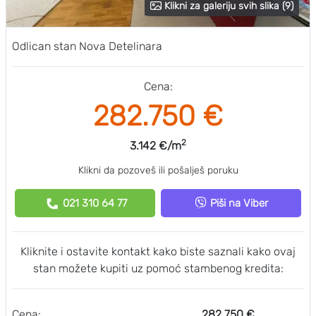
Klikni za galeriju svih slika (9)
Odlican stan Nova Detelinara
Cena:
282.750 €
2
3.142 €/m
Klikni da pozoveš ili pošalješ poruku
021 310 64 77
Piši na Viber
Kliknite i ostavite kontakt kako biste saznali kako ovaj
stan možete kupiti uz pomoć stambenog kredita:
Cena:
282.750 €