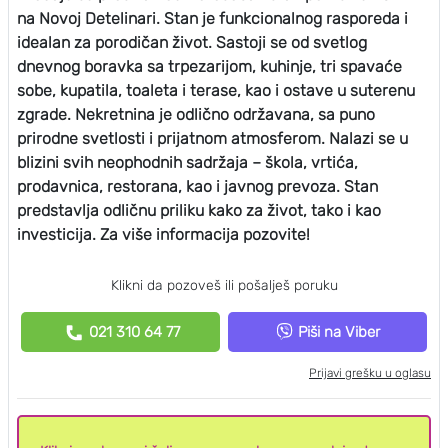
na Novoj Detelinari. Stan je funkcionalnog rasporeda i
idealan za porodičan život. Sastoji se od svetlog
dnevnog boravka sa trpezarijom, kuhinje, tri spavaće
sobe, kupatila, toaleta i terase, kao i ostave u suterenu
zgrade. Nekretnina je odlično održavana, sa puno
prirodne svetlosti i prijatnom atmosferom. Nalazi se u
blizini svih neophodnih sadržaja – škola, vrtića,
prodavnica, restorana, kao i javnog prevoza. Stan
predstavlja odličnu priliku kako za život, tako i kao
investicija. Za više informacija pozovite!
Klikni da pozoveš ili pošalješ poruku
021 310 64 77
Piši na Viber
Prijavi grešku u oglasu