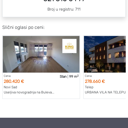
Broj u registru: 711
Slični oglasi po ceni:
2
Cena:
Cena:
Stan
|
99 m
280.420 €
278.660 €
Novi Sad
Telep
Useljiva novogradnja na Buleva...
URBANA VILA NA TELEPU –