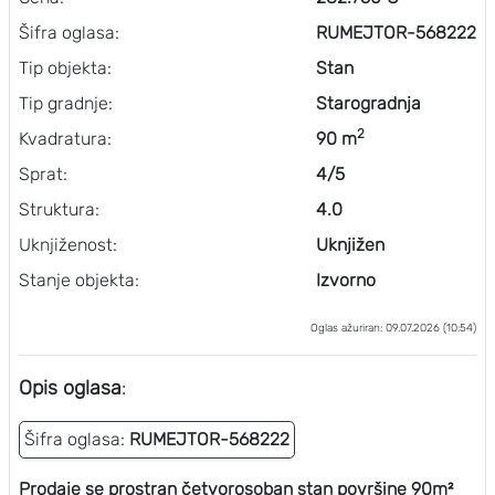
Šifra oglasa:
RUMEJTOR-568222
Tip objekta:
Stan
Tip gradnje:
Starogradnja
2
Kvadratura:
90 m
Sprat:
4/5
Struktura:
4.0
Uknjiženost:
Uknjižen
Stanje objekta:
Izvorno
Oglas ažuriran: 09.07.2026 (10:54)
Opis oglasa
:
Šifra oglasa:
RUMEJTOR-568222
Prodaje se prostran četvorosoban stan površine 90m²