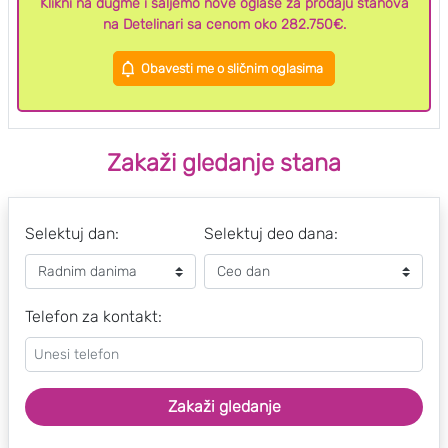
Klikni na dugme i šaljemo nove oglase za prodaju stanova
na Detelinari sa cenom oko 282.750€.
Obavesti me o sličnim oglasima
Zakaži gledanje stana
Selektuj dan:
Selektuj deo dana:
Telefon za kontakt:
Zakaži gledanje