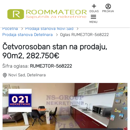
OGLAS
PRIJAVA
MENU
Početna
Prodaja stanova Novi Sad
Prodaja stanova Detelinara
Oglas RUMEJTOR-568222
Četvorosoban stan na prodaju,
90m2, 282.750€
Šifra oglasa:
RUMEJTOR-568222
Novi Sad, Detelinara