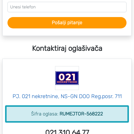
Pošalji pitanje
Kontaktiraj oglašivača
PJ. 021 nekretnine, NS-GN DOO Reg.posr. 711
Šifra oglasa:
RUMEJTOR-568222
021 310 64 77