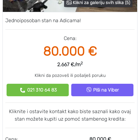
Klikni za galeriju svih slika (5)
Jednoiposoban stan na Adicama!
Cena:
80.000 €
2
2.667 €/m
Klikni da pozoveš ili pošalješ poruku
021 310 64 83
Piši na Viber
Kliknite i ostavite kontakt kako biste saznali kako ovaj
stan možete kupiti uz pomoć stambenog kredita:
Cena:
80.000 €