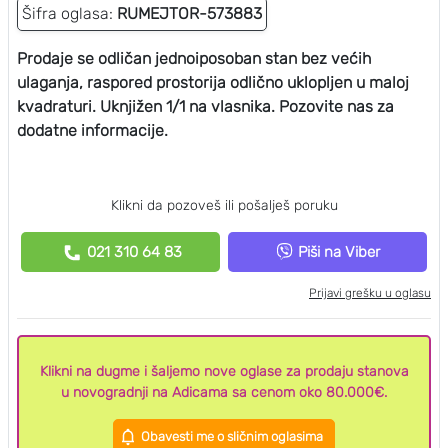
Šifra oglasa:
RUMEJTOR-573883
Prodaje se odličan jednoiposoban stan bez većih
ulaganja, raspored prostorija odlično uklopljen u maloj
kvadraturi. Uknjižen 1/1 na vlasnika. Pozovite nas za
dodatne informacije.
Klikni da pozoveš ili pošalješ poruku
021 310 64 83
Piši na Viber
Prijavi grešku u oglasu
Klikni na dugme i šaljemo nove oglase za prodaju stanova
u novogradnji na Adicama sa cenom oko 80.000€.
Obavesti me o sličnim oglasima