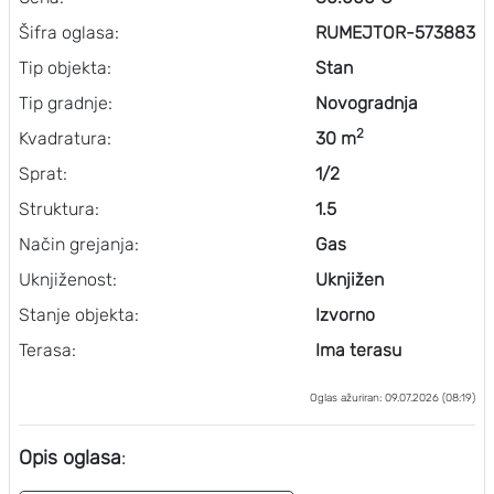
Šifra oglasa:
RUMEJTOR-573883
Tip objekta:
Stan
Tip gradnje:
Novogradnja
2
Kvadratura:
30 m
Sprat:
1/2
Struktura:
1.5
Način grejanja:
Gas
Uknjiženost:
Uknjižen
Stanje objekta:
Izvorno
Terasa:
Ima terasu
Oglas ažuriran: 09.07.2026 (08:19)
Opis oglasa
: