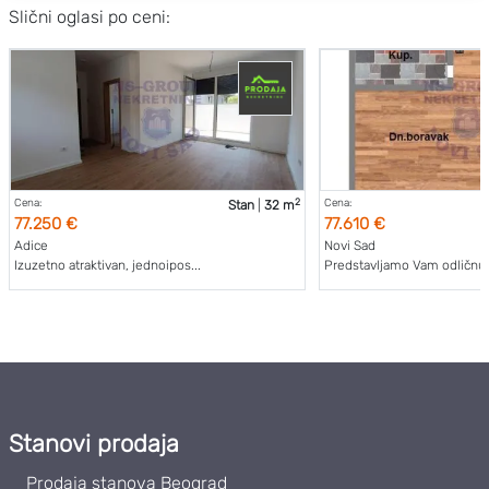
Slični oglasi po ceni:
2
Cena:
Cena:
Stan
|
32 m
77.250 €
77.610 €
Adice
Novi Sad
Izuzetno atraktivan, jednoipos...
Predstavljamo Vam odličnu n
Stanovi prodaja
Prodaja stanova Beograd