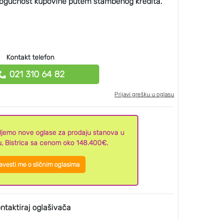
 mogućnost kupovine putem stambenog kredita.
Kontakt telefon
021 310 64 82
Prijavi grešku u oglasu
aljemo nove oglase za prodaju stanova u
, Bistrica sa cenom oko 148.400€.
vesti me o sličnim oglasima
ntaktiraj oglašivača