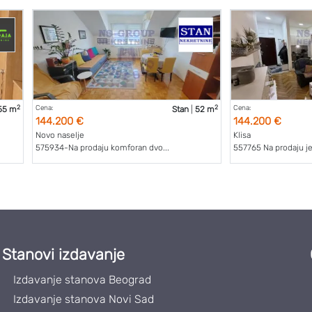
2
2
Cena:
Cena:
55 m
Stan
|
52 m
144.200 €
144.200 €
Novo naselje
Klisa
575934-Na prodaju komforan dvo...
557765 Na prodaju je
Stanovi izdavanje
Izdavanje stanova Beograd
Izdavanje stanova Novi Sad