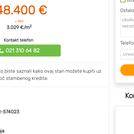
Dod
48.400 €
Ostal
+ PDV
2
3.029 €/m
Kontakt telefon
Telefo
021 310 64 82
ako biste saznali kako ovaj stan možete kupiti uz
ć stambenog kredita:
Ko
-574023
ja