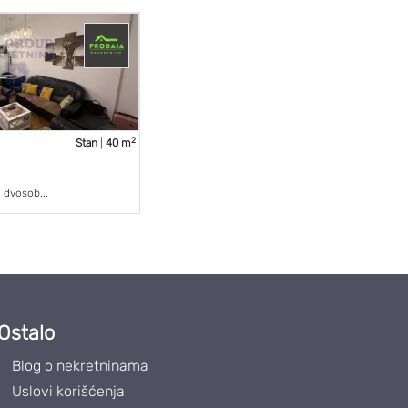
2
Stan
|
40 m
 dvosob...
Ostalo
Blog o nekretninama
Uslovi korišćenja