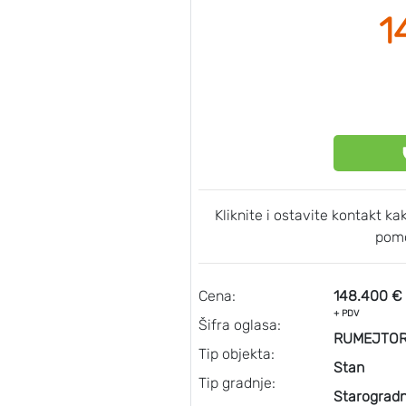
1
Kliknite i ostavite kontakt k
pomo
Cena:
148.400 €
+ PDV
Šifra oglasa:
RUMEJTOR
Tip objekta:
Stan
Tip gradnje:
Starogradn