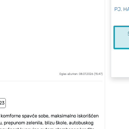
PJ. H
Oglas ažuriran: 08.07.2026 (15:47)
23
e komforne spavće sobe, maksimalno iskorišćen
u, prepunom zelenila, blizu škole, autobuskog