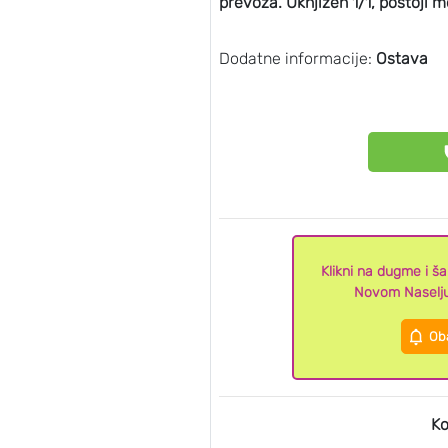
prevoza. Uknjižen 1/1, postoji
Dodatne informacije:
Ostava
Klikni na dugme i š
Novom Naselju
Oba
Ko