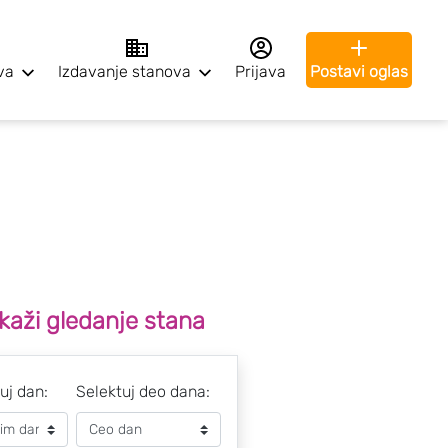
va
Izdavanje stanova
Prijava
Postavi oglas
kaži gledanje stana
uj dan:
Selektuj deo dana: