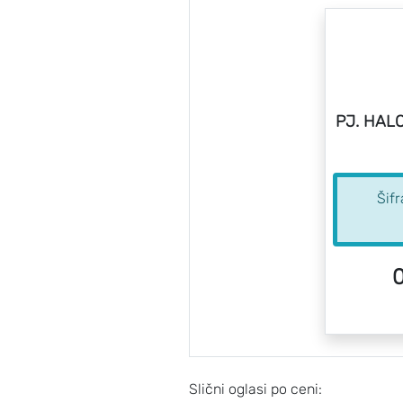
PJ. HALO
Šif
0
Slični oglasi po ceni: