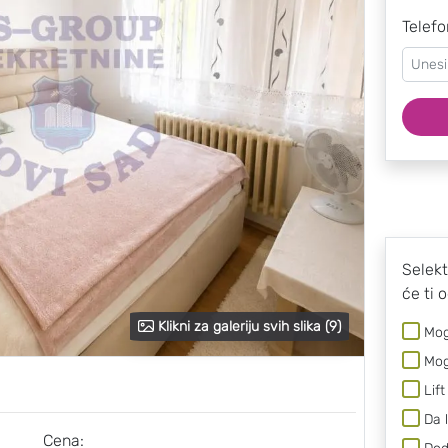
Telefo
Selekt
će ti 
Klikni za galeriju svih slika (9)
Mog
Mog
Lift
Da 
Cena: