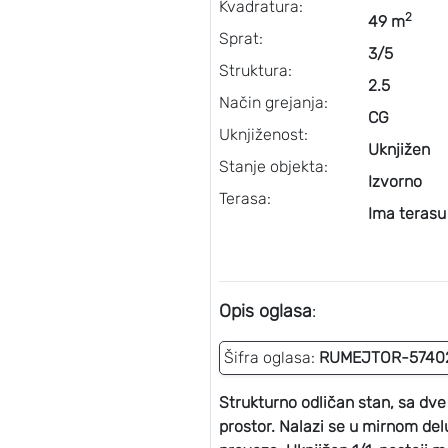
Kvadratura:
2
49 m
Sprat:
3/5
Struktura:
2.5
Način grejanja:
CG
Uknjiženost:
Uknjižen
Stanje objekta:
Izvorno
Terasa:
Ima terasu
Opis oglasa
:
Šifra oglasa:
RUMEJTOR-5740
Strukturno odličan stan, sa dv
prostor. Nalazi se u mirnom del