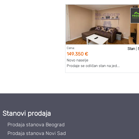
Cena:
Stan
|
149.350 €
Novo naselje
Prodaje se odličan stan na jed...
Stanovi prodaja
Prodaja stanova Beograd
Prodaja stanova Novi Sad