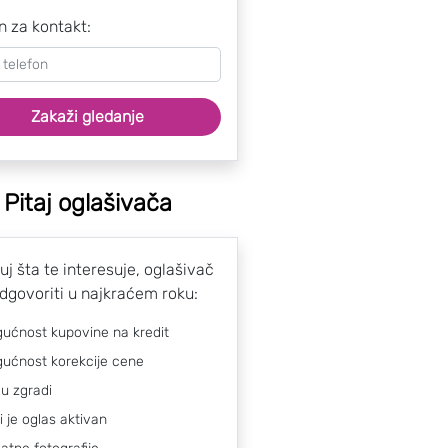
n za kontakt:
Zakaži gledanje
Pitaj oglašivača
uj šta te interesuje, oglašivač
odgovoriti u najkraćem roku:
ućnost kupovine na kredit
ućnost korekcije cene
 u zgradi
li je oglas aktivan