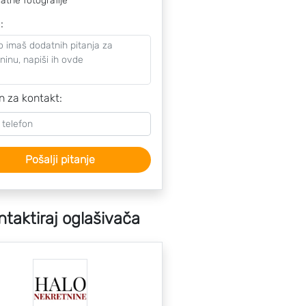
atne fotografije
o
:
n za kontakt:
Pošalji pitanje
ntaktiraj oglašivača