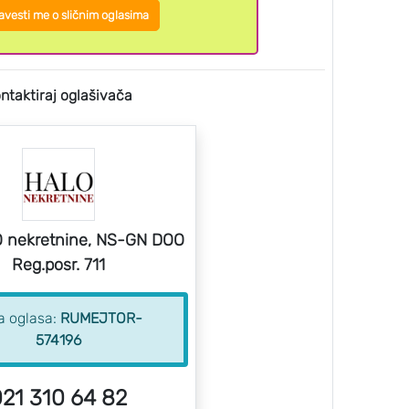
vesti me o sličnim oglasima
ntaktiraj oglašivača
 nekretnine, NS-GN DOO
Reg.posr. 711
ra oglasa:
RUMEJTOR-
574196
21 310 64 82