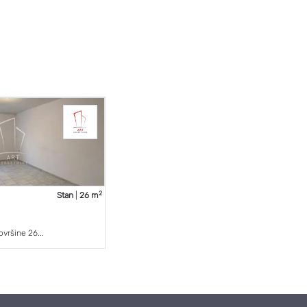
2
Stan
|
26 m
vršine 26...