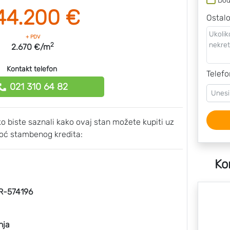
Dod
44.200 €
Ostal
+ PDV
2
2.670 €/m
Kontakt telefon
Telefo
021 310 64 82
ako biste saznali kako ovaj stan možete kupiti uz
ć stambenog kredita:
Ko
-574196
nja