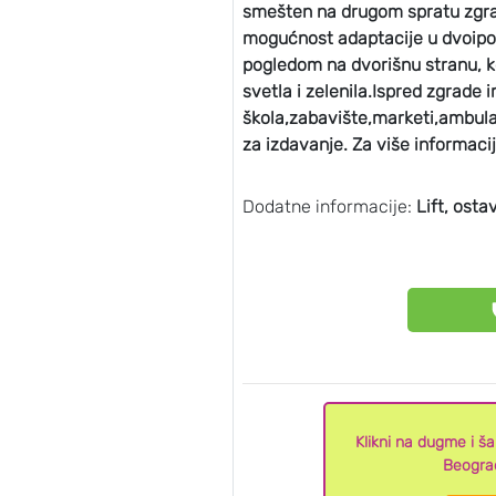
smešten na drugom spratu zgrade
mogućnost adaptacije u dvoipo
pogledom na dvorišnu stranu, ko
svetla i zelenila.Ispred zgrade 
škola,zabavište,marketi,ambulan
za izdavanje. Za više informacij
Dodatne informacije:
Lift, osta
Klikni na dugme i š
Beogra