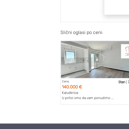
Slični oglasi po ceni:
Cena:
Stan
|
140.000 €
Kaluđerica
U prilici smo da vam ponudimo ...