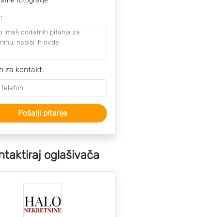
atne fotografije
o
:
n za kontakt:
Pošalji pitanje
ntaktiraj oglašivača