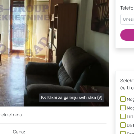
Telefo
Selekt
će ti 
Klikni za galeriju svih slika (9)
Mog
Mog
nekretninu.
Lift
Da 
Cena: