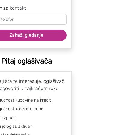
n za kontakt:
Zakaži gledanje
Pitaj oglašivača
uj šta te interesuje, oglašivač
odgovoriti u najkraćem roku:
ućnost kupovine na kredit
ućnost korekcije cene
 u zgradi
li je oglas aktivan