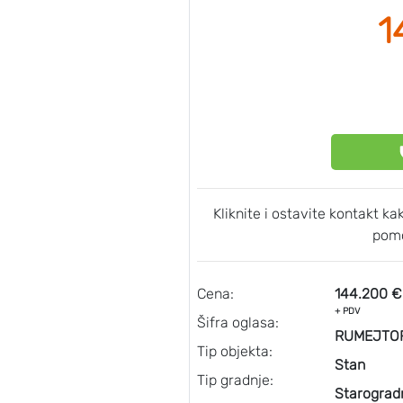
1
Kliknite i ostavite kontakt k
pomo
Cena:
144.200 €
+ PDV
Šifra oglasa:
RUMEJTOR
Tip objekta:
Stan
Tip gradnje:
Starograd