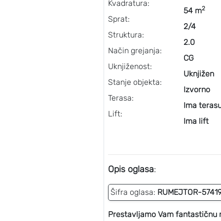
Kvadratura:
2
54 m
Sprat:
2/4
Struktura:
2.0
Način grejanja:
CG
Uknjiženost:
Uknjižen
Stanje objekta:
Izvorno
Terasa:
Ima teras
Lift:
Ima lift
Opis oglasa
:
Šifra oglasa:
RUMEJTOR-5741
Prestavljamo Vam fantastičnu 