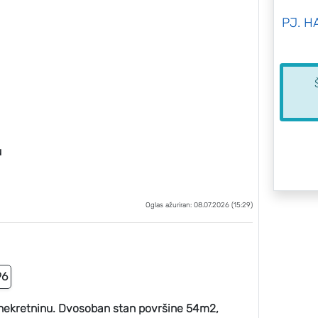
PJ. H
u
Oglas ažuriran: 08.07.2026 (15:29)
96
nekretninu. Dvosoban stan površine 54m2,