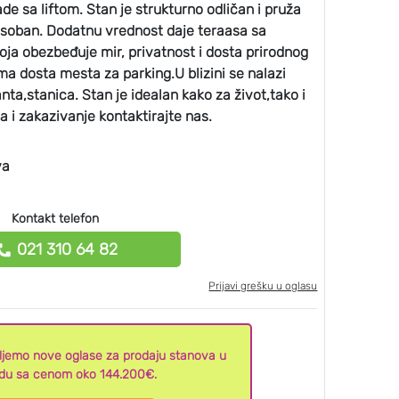
 sa liftom. Stan je strukturno odličan i pruža
soban. Dodatnu vrednost daje teraasa sa
ja obezbeđuje mir, privatnost i dosta prirodnog
ima dosta mesta za parking.U blizini se nalazi
ta,stanica. Stan je idealan kako za život,tako i
a i zakazivanje kontaktirajte nas.
va
Kontakt telefon
021 310 64 82
Prijavi grešku u oglasu
aljemo nove oglase za prodaju stanova u
du sa cenom oko 144.200€.