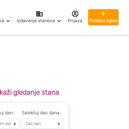
va
Izdavanje stanova
Prijava
Postavi oglas
kaži gledanje stana
uj dan:
Selektuj deo dana: