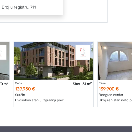
Broj u registru: 711
2
2
Cena:
Cena:
70 m
Stan
|
51 m
139.950 €
139.900 €
Surčin
Beograd centar
Dvosoban stan u izgradnji povr...
Uknjižen stan neto po