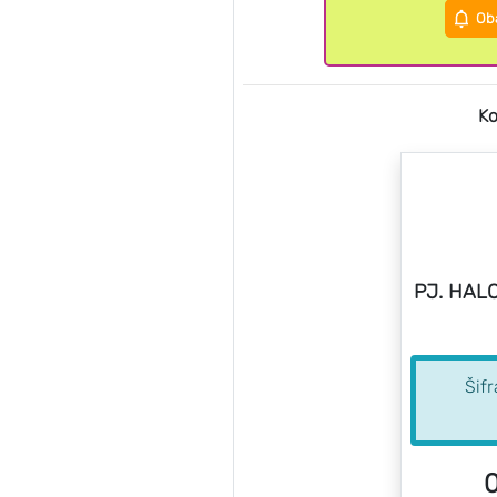
Oba
Ko
PJ. HALO
Šif
0