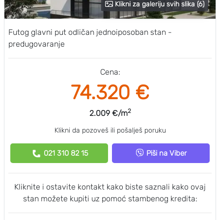
Klikni za galeriju svih slika (6)
Futog glavni put odličan jednoiposoban stan -
predugovaranje
Cena:
74.320 €
2
2.009 €/m
Klikni da pozoveš ili pošalješ poruku
021 310 82 15
Piši na Viber
Kliknite i ostavite kontakt kako biste saznali kako ovaj
stan možete kupiti uz pomoć stambenog kredita: