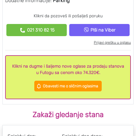
Dodatne informacije:
Parking
Klikni da pozoveš ili pošalješ poruku
021 310 82 15
Piši na Viber
Prijavi grešku u oglasu
Klikni na dugme i šaljemo nove oglase za prodaju stanova
u Futogu sa cenom oko 74.320€.
Obavesti me o sličnim oglasima
Zakaži gledanje stana