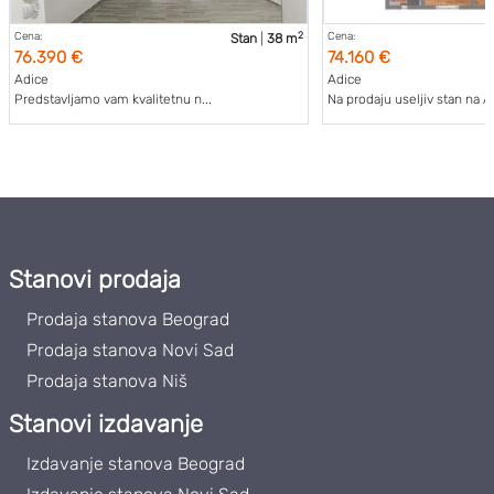
2
Cena:
Cena:
Stan
|
38 m
76.390 €
74.160 €
Adice
Adice
Predstavljamo vam kvalitetnu n...
Na prodaju useljiv stan na Ad
Stanovi prodaja
Prodaja stanova Beograd
Prodaja stanova Novi Sad
Prodaja stanova Niš
Stanovi izdavanje
Izdavanje stanova Beograd