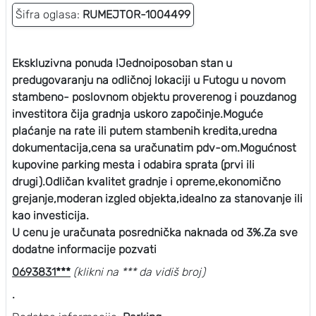
Šifra oglasa:
RUMEJTOR-1004499
Ekskluzivna ponuda !Jednoiposoban stan u
predugovaranju na odličnoj lokaciji u Futogu u novom
stambeno- poslovnom objektu proverenog i pouzdanog
investitora čija gradnja uskoro započinje.Moguće
plaćanje na rate ili putem stambenih kredita,uredna
dokumentacija,cena sa uračunatim pdv-om.Mogućnost
kupovine parking mesta i odabira sprata (prvi ili
drugi).Odličan kvalitet gradnje i opreme,ekonomično
grejanje,moderan izgled objekta,idealno za stanovanje ili
kao investicija.
U cenu je uračunata posrednička naknada od 3%.Za sve
dodatne informacije pozvati
0693831***
(klikni na *** da vidiš broj)
.