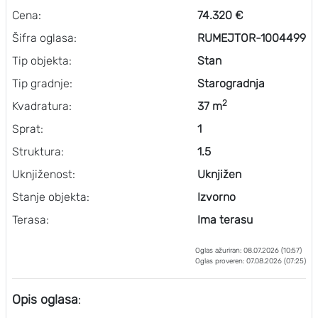
Cena:
74.320 €
Šifra oglasa:
RUMEJTOR-1004499
Tip objekta:
Stan
Tip gradnje:
Starogradnja
2
Kvadratura:
37 m
Sprat:
1
Struktura:
1.5
Uknjiženost:
Uknjižen
Stanje objekta:
Izvorno
Terasa:
Ima terasu
Oglas ažuriran: 08.07.2026 (10:57)
Oglas proveren: 07.08.2026 (07:25)
Opis oglasa
: