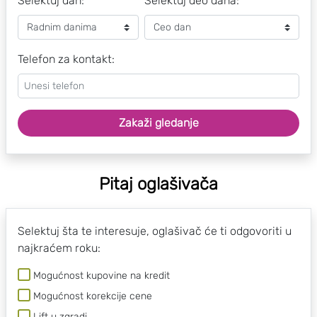
Selektuj dan:
Selektuj deo dana:
Telefon za kontakt:
Zakaži gledanje
Pitaj oglašivača
Selektuj šta te interesuje, oglašivač će ti odgovoriti u
najkraćem roku:
Mogućnost kupovine na kredit
Mogućnost korekcije cene
Lift u zgradi