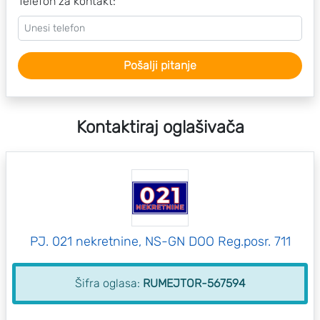
Telefon za kontakt:
Pošalji pitanje
Kontaktiraj oglašivača
PJ. 021 nekretnine, NS-GN DOO Reg.posr. 711
Šifra oglasa:
RUMEJTOR-567594