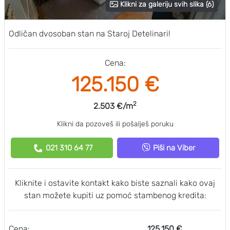
Klikni za galeriju svih slika (6)
Odličan dvosoban stan na Staroj Detelinari!
Cena:
125.150 €
2
2.503 €/m
Klikni da pozoveš ili pošalješ poruku
021 310 64 77
Piši na Viber
Kliknite i ostavite kontakt kako biste saznali kako ovaj
stan možete kupiti uz pomoć stambenog kredita:
Cena:
125.150 €