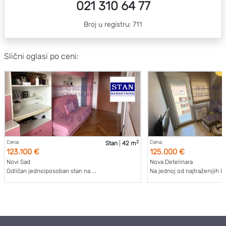
021 310 64 77
Broj u registru: 711
Slični oglasi po ceni:
2
Cena:
Cena:
Stan
|
42 m
123.100 €
125.000 €
Novi Sad
Nova Detelinara
Odličan jednoiposoban stan na ...
Na jednoj od najtraženijih lok