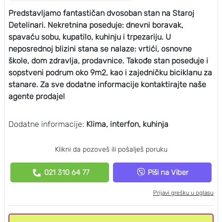
Predstavljamo fantastičan dvosoban stan na Staroj
Detelinari. Nekretnina poseduje: dnevni boravak,
spavaću sobu, kupatilo, kuhinju i trpezariju. U
neposrednoj blizini stana se nalaze: vrtići, osnovne
škole, dom zdravlja, prodavnice. Takođe stan poseduje i
sopstveni podrum oko 9m2, kao i zajedničku biciklanu za
stanare. Za sve dodatne informacije kontaktirajte naše
agente prodaje!
Dodatne informacije:
Klima, interfon, kuhinja
Klikni da pozoveš ili pošalješ poruku
021 310 64 77
Piši na Viber
Prijavi grešku u oglasu