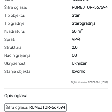
Šifra oglasa:
RUMEJTOR-567594
Tip objekta:
Stan
Tip gradnje:
Starogradnja
2
Kvadratura:
50 m
Sprat:
VP/4
Struktura:
2.0
Način grejanja:
CG
Uknjiženost:
Uknjižen
Stanje objekta:
Izvorno
Oglas ažuriran: 07.07.2026 (17:37)
Opis oglasa
:
Šifra oglasa:
RUMEJTOR-567594