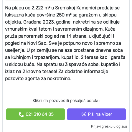
Na placu od 2.222 m² u Sremskoj Kamenici prodaje se
luksuzna kuća površine 250 m² sa garažom u sklopu
objekta. Građena 2023. godine, nekretnina se odlikuje
vrhunskim kvalitetom i savremenim dizajnom. Kuća
pruža panoramski pogled na tri strane, uključujući i
pogled na Novi Sad. Sve je potpuno novo i spremno za
useljenje. U prizemlju se nalaze prostrana dnevna soba
sa kuhinjom i trpezarijom, kupatilo, 2 terase kao i garaža
u sklopu kuće. Na spratu su 3 spavaće sobe, kupatilo i
izlaz na 2 krovne terase! Za dodatne informacije
pozovite agenta za nekretnine.
Klikni da pozoveš ili pošalješ poruku
021 310 64 85
Piši na Viber
Prijavi grešku u oglasu