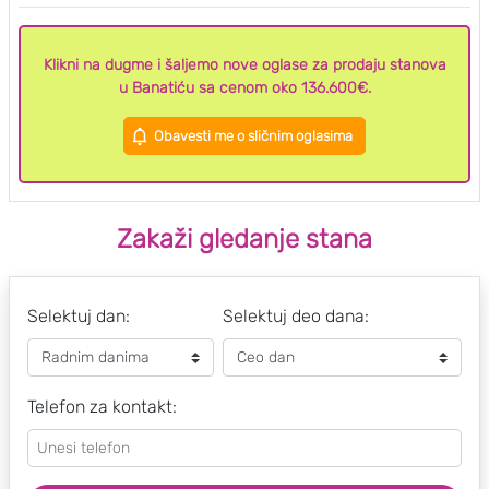
Klikni na dugme i šaljemo nove oglase za prodaju stanova
u Banatiću sa cenom oko 136.600€.
Obavesti me o sličnim oglasima
Zakaži gledanje stana
Selektuj dan:
Selektuj deo dana:
Telefon za kontakt: