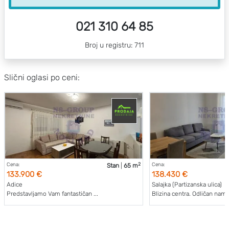
021 310 64 85
Broj u registru: 711
Slični oglasi po ceni:
2
Cena:
Cena:
Stan
|
65 m
133.900 €
138.430 €
Adice
Salajka (Partizanska ulica)
Predstavljamo Vam fantastičan ...
Blizina centra. Odličan name