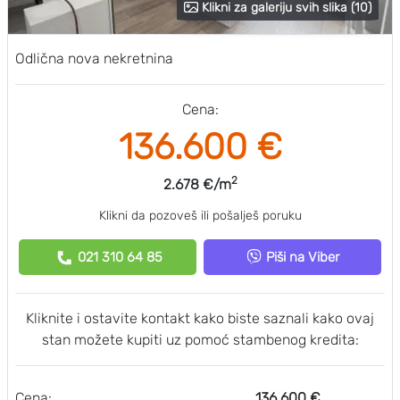
Klikni za galeriju svih slika (10)
Odlična nova nekretnina
Cena:
136.600 €
2
2.678 €/m
Klikni da pozoveš ili pošalješ poruku
021 310 64 85
Piši na Viber
Kliknite i ostavite kontakt kako biste saznali kako ovaj
stan možete kupiti uz pomoć stambenog kredita:
Cena:
136.600 €