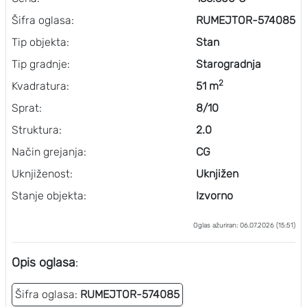
Šifra oglasa:
RUMEJTOR-574085
Tip objekta:
Stan
Tip gradnje:
Starogradnja
2
Kvadratura:
51 m
Sprat:
8/10
Struktura:
2.0
Način grejanja:
CG
Uknjiženost:
Uknjižen
Stanje objekta:
Izvorno
Oglas ažuriran: 06.07.2026 (15:51)
Opis oglasa
:
Šifra oglasa:
RUMEJTOR-574085