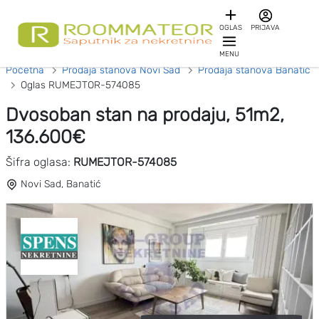
OGLAS
PRIJAVA
MENU
Početna
Prodaja stanova Novi Sad
Prodaja stanova Banatić
Oglas RUMEJTOR-574085
Dvosoban stan na prodaju, 51m2,
136.600€
Šifra oglasa:
RUMEJTOR-574085
Novi Sad, Banatić