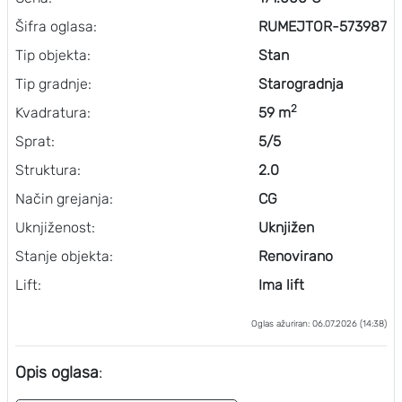
Šifra oglasa:
RUMEJTOR-573987
Tip objekta:
Stan
Tip gradnje:
Starogradnja
2
Kvadratura:
59 m
Sprat:
5/5
Struktura:
2.0
Način grejanja:
CG
Uknjiženost:
Uknjižen
Stanje objekta:
Renovirano
Lift:
Ima lift
Oglas ažuriran: 06.07.2026 (14:38)
Opis oglasa
: