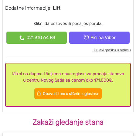
Dodatne informacije:
Lift
Klikni da pozoveš ili pošalješ poruku
021 310 64 84
Piši na Viber
Prijavi grešku u oglasu
Klikni na dugme i šaljemo nove oglase za prodaju stanova
u centru Novog Sada sa cenom oko 171.000€.
Obavesti me o sličnim oglasima
Zakaži gledanje stana