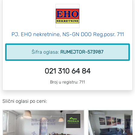
PJ. EHO nekretnine, NS-GN DOO Reg.posr. 711
Šifra oglasa:
RUMEJTOR-573987
021 310 64 84
Broj u registru: 711
Slični oglasi po ceni: