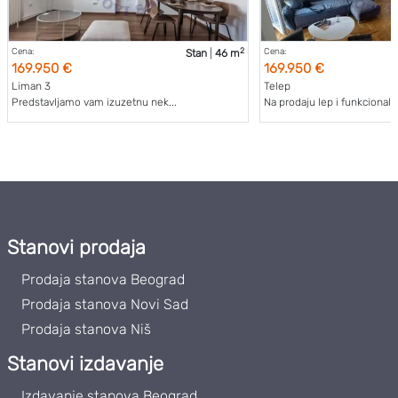
2
Cena:
Cena:
Stan
|
46 m
169.950 €
169.950 €
Liman 3
Telep
Predstavljamo vam izuzetnu nek...
Na prodaju lep i funkcionalan
Stanovi prodaja
Prodaja stanova Beograd
Prodaja stanova Novi Sad
Prodaja stanova Niš
Stanovi izdavanje
Izdavanje stanova Beograd