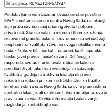
Šifra oglasa:
RUMEJTOR-573987
Predstavljamo vam izuzetan dvosoban stan površine
59m², smešten u samom centru Novog Sada, na lokaciji
koja pruža savršen spoj urbanog života i potpune
privatnosti. Stan se nalazi u mirnom i tihom okruženju,
izolovan od gradske buke, a istovremeno su svi sadržaji
neophodni za kvalitetan život na svega nekoliko minuta
hoda – škole, vrtići, marketi, restorani, kafići, apoteke,
banke, javni prevoz i pešačka zona. Odličnog je
rasporeda, svetao i funkcionalan, idealan kako za
porodični život, tako i kao investicija za izdavanje.
Kvalitetna gradnja i atraktivna lokacija čine ovu
nekretninu retkom prilikom na tržištu. Ukoliko tražite
komforan stan u srcu Novog Sada, sa svim prednostima
centralne lokacije, ali u mirnom i tihom ambijentu, ovo je
pravi izbor za vas. Za više informacija i zakazivanje
razgledanja, kontaktirajte nas.