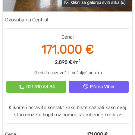
Klikni za galeriju svih slika (6)
Dvosoban u Centru!
Cena:
171.000 €
2
2.898 €/m
Klikni da pozoveš ili pošalješ poruku
021 310 64 84
Piši na Viber
Kliknite i ostavite kontakt kako biste saznali kako ovaj
stan možete kupiti uz pomoć stambenog kredita:
Cena:
171.000 €