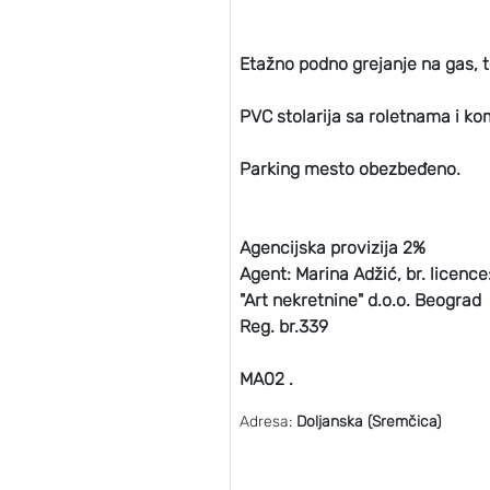
Etažno podno grejanje na gas, t
PVC stolarija sa roletnama i ko
Parking mesto obezbeđeno.
Agencijska provizija 2%
Agent: Marina Adžić, br. licence
"Art nekretnine" d.o.o. Beograd
Reg. br.339
MA02 .
Adresa:
Doljanska (Sremčica)