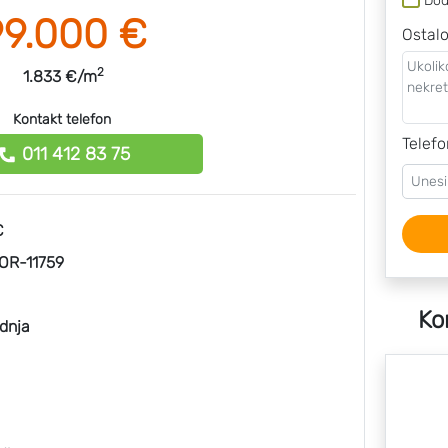
Dod
99.000 €
Ostal
2
1.833 €/m
Kontakt telefon
Telefo
011 412 83 75
€
OR-11759
Ko
dnja