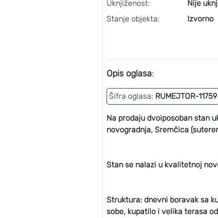
Uknjiženost:
Nije ukn
Stanje objekta:
Izvorno
Opis oglasa
:
Šifra oglasa:
RUMEJTOR-11759
Na prodaju dvoiposoban stan uk
novogradnja, Sremčica (suteren
Stan se nalazi u kvalitetnoj no
Struktura: dnevni boravak sa k
sobe, kupatilo i velika terasa o