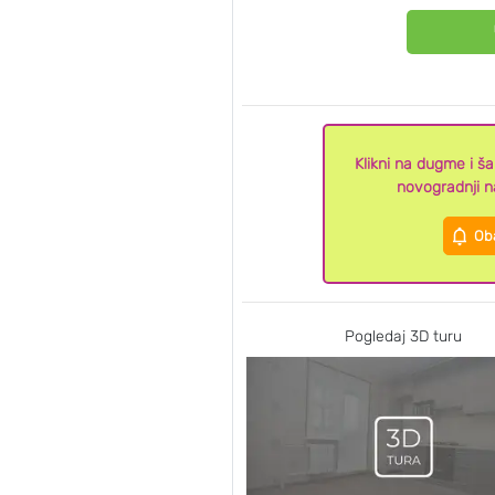
Klikni na dugme i š
novogradnji n
Oba
Pogledaj 3D turu