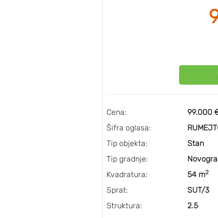
Cena:
99.000 
Šifra oglasa:
RUMEJT
Tip objekta:
Stan
Tip gradnje:
Novogra
2
Kvadratura:
54 m
Sprat:
SUT/3
Struktura:
2.5