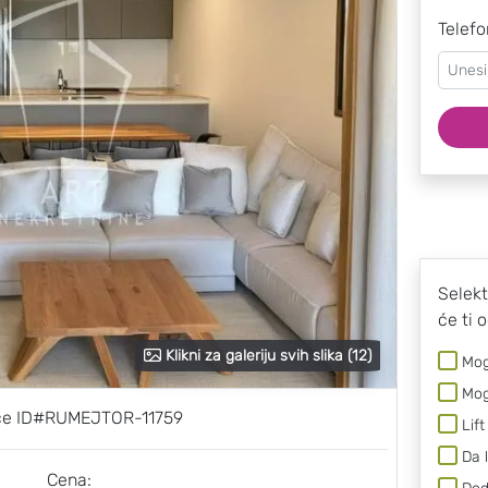
Telefo
Selekt
će ti 
Klikni za galeriju svih slika (12)
Mog
Mog
ice ID#RUMEJTOR-11759
Lift
Da 
Cena: