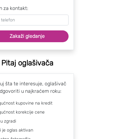
n za kontakt:
Zakaži gledanje
Pitaj oglašivača
uj šta te interesuje, oglašivač
odgovoriti u najkraćem roku:
ućnost kupovine na kredit
ućnost korekcije cene
 u zgradi
li je oglas aktivan