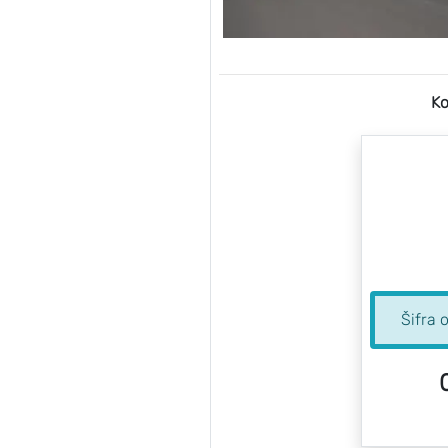
Ko
Šifra 