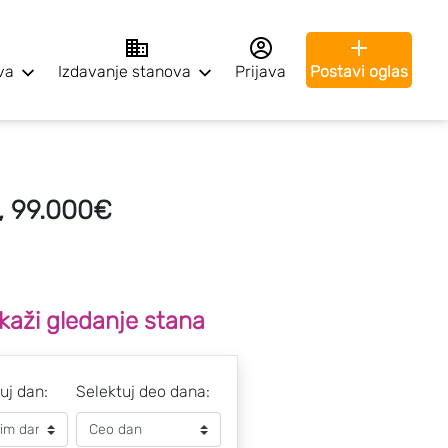
va
Izdavanje stanova
Prijava
Postavi oglas
, 99.000€
kaži gledanje stana
uj dan:
Selektuj deo dana: