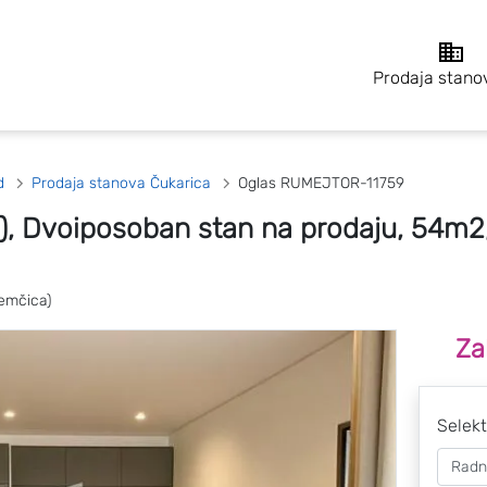
Prodaja stano
d
Prodaja stanova Čukarica
Oglas RUMEJTOR-11759
), Dvoiposoban stan na prodaju, 54m2
emčica)
Za
Selekt