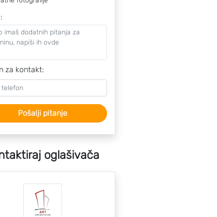
atne fotografije
o
:
n za kontakt:
Pošalji pitanje
ntaktiraj oglašivača