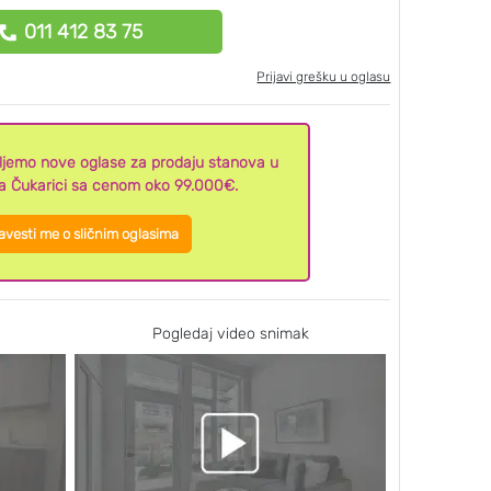
011 412 83 75
Prijavi grešku u oglasu
aljemo nove oglase za prodaju stanova u
a Čukarici sa cenom oko 99.000€.
vesti me o sličnim oglasima
Pogledaj video snimak