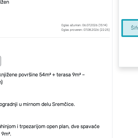
jižen
Oglas ažuriran: 06.07.2026 (13:14)
Šif
Oglas proveren: 07.08.2026 (22:25)
njižene površine 54m² + terasa 9m² –
)
vogradnji u mirnom delu Sremčice.
uhinjom i trpezarijom open plan, dve spavaće
d 9m².