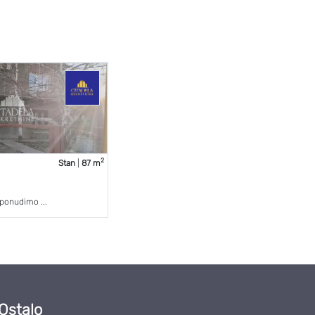
2
Stan
|
87 m
 ponudimo ...
Ostalo