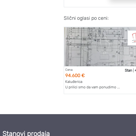
Slični oglasi po ceni:
Cena:
Stan
|
94.600 €
Kaluđerica
U prilici smo da vam ponudimo ...
Stanovi prodaja