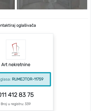
ntaktiraj oglašivača
Art nekretnine
oglasa:
RUMEJTOR-11759
011 412 83 75
Broj u registru: 339