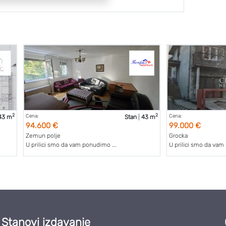
2
2
Cena:
Cena:
43 m
Stan
|
43 m
94.600 €
99.000 €
Zemun polje
Grocka
U prilici smo da vam ponudimo ...
U prilici smo da vam
Stanovi izdavanje