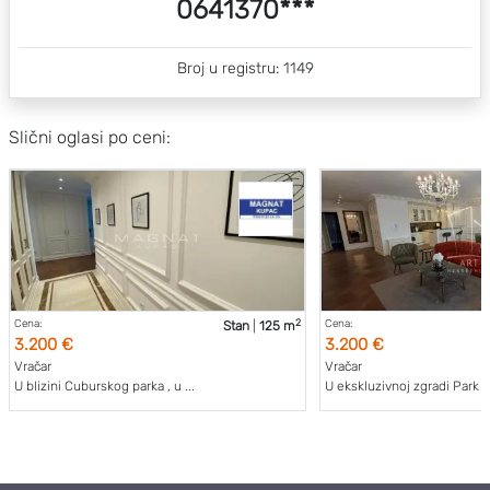
0641370***
Broj u registru: 1149
Slični oglasi po ceni:
2
Cena:
Cena:
Stan
|
125 m
3.200 €
3.200 €
Vračar
Vračar
U blizini Cuburskog parka , u ...
U ekskluzivnoj zgradi Park Pl