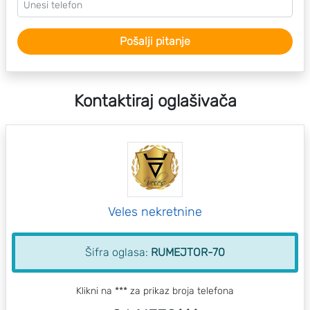
Pošalji pitanje
Kontaktiraj oglašivača
Veles nekretnine
Šifra oglasa:
RUMEJTOR-70
Klikni na *** za prikaz broja telefona