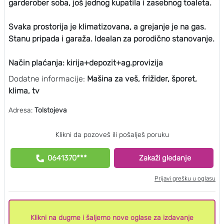
garderober soba, još jednog kupatila i zasebnog toaleta.
Svaka prostorija je klimatizovana, a grejanje je na gas.
Stanu pripada i garaža. Idealan za porodično stanovanje.
Način plaćanja: kirija+depozit+ag.provizija
Dodatne informacije:
Mašina za veš, frižider, šporet,
klima, tv
Adresa:
Tolstojeva
Klikni da pozoveš ili pošalješ poruku
0641370***
Zakaži gledanje
Prijavi grešku u oglasu
Klikni na dugme i šaljemo nove oglase za izdavanje