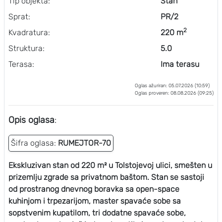
Tip objekta:
Stan
Sprat:
PR/2
2
Kvadratura:
220 m
Struktura:
5.0
Terasa:
Ima terasu
Oglas ažuriran: 05.07.2026 (10:59)
Oglas proveren: 08.08.2026 (09:25)
Opis oglasa
:
Šifra oglasa:
RUMEJTOR-70
Ekskluzivan stan od 220 m² u Tolstojevoj ulici, smešten u
prizemlju zgrade sa privatnom baštom. Stan se sastoji
od prostranog dnevnog boravka sa open-space
kuhinjom i trpezarijom, master spavaće sobe sa
sopstvenim kupatilom, tri dodatne spavaće sobe,