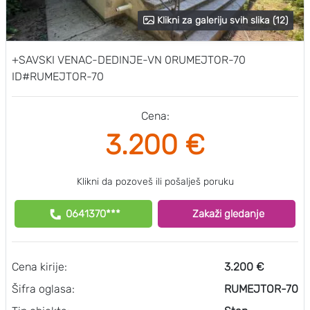
Klikni za galeriju svih slika (12)
+SAVSKI VENAC-DEDINJE-VN 0RUMEJTOR-70
ID#RUMEJTOR-70
Cena:
3.200 €
Klikni da pozoveš ili pošalješ poruku
0641370***
Zakaži gledanje
Cena kirije:
3.200 €
Šifra oglasa:
RUMEJTOR-70