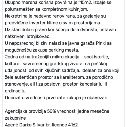
Ukupno merena korisna površina je 115m2. Izdaje se
polunamešten sa kompletnom kuhinjom,
Nekretnina je nedavno renovirana, za grejanje su
predviđene inverter klime u svim prostorijama.
Uz stan dolazi pravo korišćenja dela dvorišta, ostava i
natkriveni letnjikovac.
U neposrednoj blizini nalazi se javna garaža Pinki sa
mogućnošću zakupa parking mesta.
Jedna od najtraženijih mikrolokacija – spoj istorije,
kulture i savremenog gradskog života, na peščkoj
udaljenosti od svih ključnih sadržaja. Idealan za one koji
žele autentičan prostor sa karakterom, za porodično
stanovanje, ali i za poslovni prostor, kancelariju ili
ordinaciju.
Depozit u vrednosti prve rate zakupa je obavezan.
Agencijska provizija 50% vrednosti jedne mesečne
zakupnine
Agent: Darko Slivar br. licence 4162