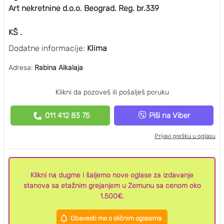
Art nekretnine d.o.o. Beograd. Reg. br.339
KŠ .
Dodatne informacije:
Klima
Adresa:
Rabina Alkalaja
Klikni da pozoveš ili pošalješ poruku
011 412 83 75
Piši na Viber
Prijavi grešku u oglasu
Klikni na dugme i šaljemo nove oglase za izdavanje
stanova sa etažnim grejanjem u Zemunu sa cenom oko
1.500€.
Obavesti me o sličnim oglasima