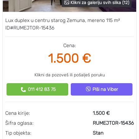
Klikni za galeriju svih slika (12)
Lux duplex u centru starog Zemuna, mereno 115 m²
ID#RUMEJTOR-15436
Cena:
1.500 €
Klikni da pozoveš ili pošalješ poruku
011 412 83 75
Piši na Viber
Cena kirije:
1.500 €
Šifra oglasa:
RUMEJTOR-15436
Tip objekta:
Stan