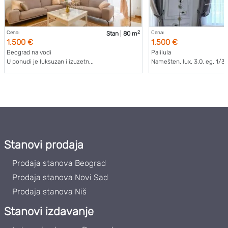
2
Cena:
Cena:
Stan
|
80 m
1.500 €
1.500 €
Beograd na vodi
Palilula
U ponudi je luksuzan i izuzetn...
Namešten, lux, 3.0, eg, 1/3. .
Stanovi prodaja
Prodaja stanova Beograd
Prodaja stanova Novi Sad
Prodaja stanova Niš
Stanovi izdavanje