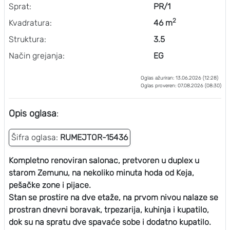
Sprat:
PR/1
2
Kvadratura:
46 m
Struktura:
3.5
Način grejanja:
EG
Oglas ažuriran: 13.06.2026 (12:28)
Oglas proveren: 07.08.2026 (08:30)
Opis oglasa
:
Šifra oglasa:
RUMEJTOR-15436
Kompletno renoviran salonac, pretvoren u duplex u
starom Zemunu, na nekoliko minuta hoda od Keja,
pešačke zone i pijace.
Stan se prostire na dve etaže, na prvom nivou nalaze se
prostran dnevni boravak, trpezarija, kuhinja i kupatilo,
dok su na spratu dve spavaće sobe i dodatno kupatilo.