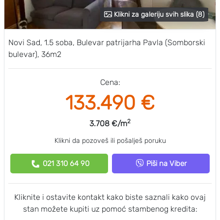
Klikni za galeriju svih slika (8)
Novi Sad, 1.5 soba, Bulevar patrijarha Pavla (Somborski
bulevar), 36m2
Cena:
133.490 €
2
3.708 €/m
Klikni da pozoveš ili pošalješ poruku
021 310 64 90
Piši na Viber
Kliknite i ostavite kontakt kako biste saznali kako ovaj
stan možete kupiti uz pomoć stambenog kredita: