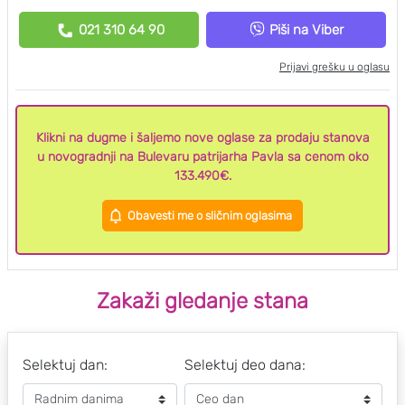
021 310 64 90
Piši na Viber
Prijavi grešku u oglasu
Klikni na dugme i šaljemo nove oglase za prodaju stanova
u novogradnji na Bulevaru patrijarha Pavla sa cenom oko
133.490€.
Obavesti me o sličnim oglasima
Zakaži gledanje stana
Selektuj dan:
Selektuj deo dana: