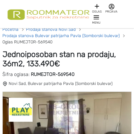
OGLAS
PRIJAVA
MENU
Početna
Prodaja stanova Novi Sad
Prodaja stanova Bulevar patrijarha Pavla (Somborski bulevar)
Oglas RUMEJTOR-569540
Jednoiposoban stan na prodaju,
36m2, 133.490€
Šifra oglasa:
RUMEJTOR-569540
Novi Sad, Bulevar patrijarha Pavla (Somborski bulevar)