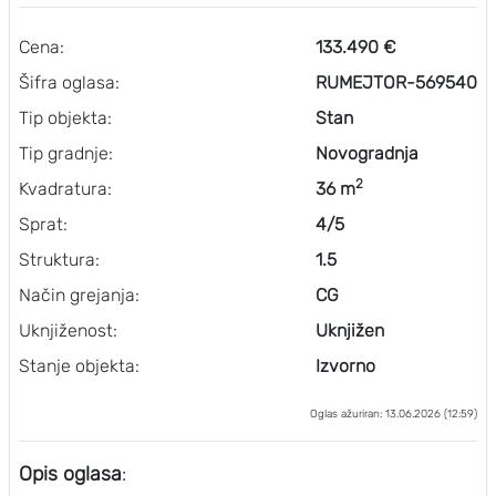
Cena:
133.490 €
Šifra oglasa:
RUMEJTOR-569540
Tip objekta:
Stan
Tip gradnje:
Novogradnja
2
Kvadratura:
36 m
Sprat:
4/5
Struktura:
1.5
Način grejanja:
CG
Uknjiženost:
Uknjižen
Stanje objekta:
Izvorno
Oglas ažuriran: 13.06.2026 (12:59)
Opis oglasa
: