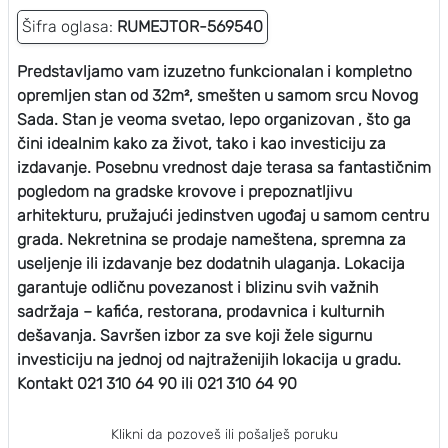
Šifra oglasa:
RUMEJTOR-569540
Predstavljamo vam izuzetno funkcionalan i kompletno
opremljen stan od 32m², smešten u samom srcu Novog
Sada. Stan je veoma svetao, lepo organizovan , što ga
čini idealnim kako za život, tako i kao investiciju za
izdavanje. Posebnu vrednost daje terasa sa fantastičnim
pogledom na gradske krovove i prepoznatljivu
arhitekturu, pružajući jedinstven ugođaj u samom centru
grada. Nekretnina se prodaje nameštena, spremna za
useljenje ili izdavanje bez dodatnih ulaganja. Lokacija
garantuje odličnu povezanost i blizinu svih važnih
sadržaja – kafića, restorana, prodavnica i kulturnih
dešavanja. Savršen izbor za sve koji žele sigurnu
investiciju na jednoj od najtraženijih lokacija u gradu.
Kontakt 021 310 64 90 ili 021 310 64 90
Klikni da pozoveš ili pošalješ poruku