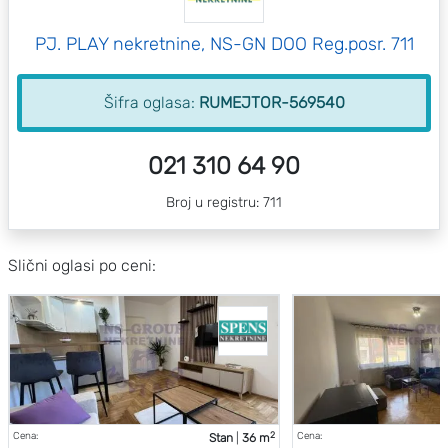
PJ. PLAY nekretnine, NS-GN DOO Reg.posr. 711
Šifra oglasa:
RUMEJTOR-569540
021 310 64 90
Broj u registru: 711
Slični oglasi po ceni:
2
Cena:
Cena:
Stan
|
36 m