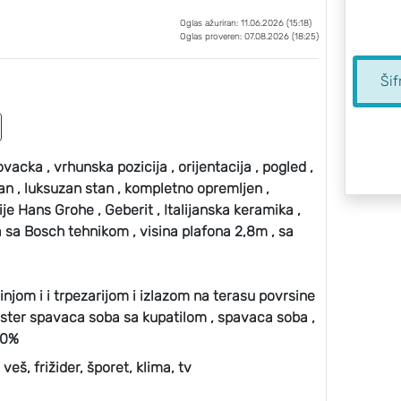
Oglas ažuriran: 11.06.2026 (15:18)
Oglas proveren: 07.08.2026 (18:25)
Šif
acka , vrhunska pozicija , orijentacija , pogled ,
ektan , luksuzan stan , kompletno opremljen ,
ije Hans Grohe , Geberit , Italijanska keramika ,
a sa Bosch tehnikom , visina plafona 2,8m , sa
njom i i trpezarijom i izlazom na terasu povrsine
ter spavaca soba sa kupatilom , spavaca soba ,
50%
veš, frižider, šporet, klima, tv