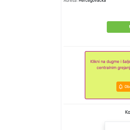
Adresa:
Hercegovačka
Klikni na dugme i ša
centralnim greja
Oba
Ko