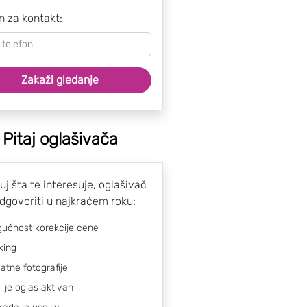
n za kontakt:
Zakaži gledanje
Pitaj oglašivača
uj šta te interesuje, oglašivač
odgovoriti u najkraćem roku:
ućnost korekcije cene
king
atne fotografije
li je oglas aktivan