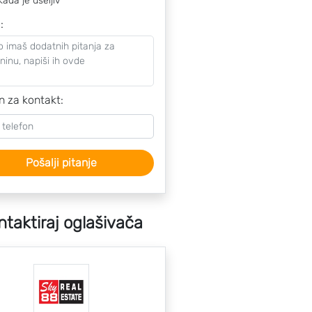
kada je useljiv
o
:
n za kontakt:
Pošalji pitanje
ntaktiraj oglašivača