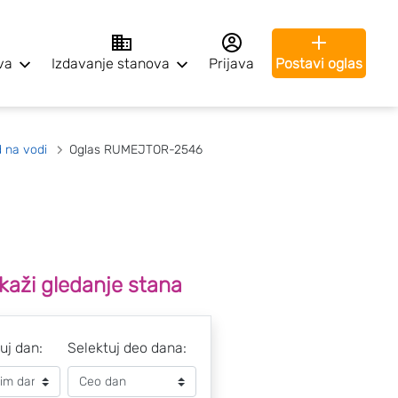
va
Izdavanje stanova
Prijava
Postavi oglas
 na vodi
Oglas RUMEJTOR-2546
kaži gledanje stana
uj dan:
Selektuj deo dana: