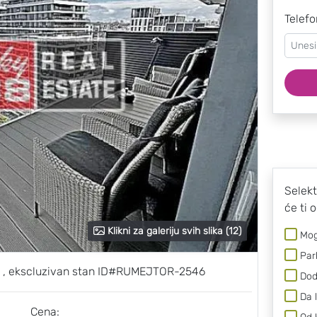
Telefo
Selekt
će ti 
Klikni za galeriju svih slika (12)
Mog
Par
ra , ekscluzivan stan ID#RUMEJTOR-2546
Dod
Da 
Cena: