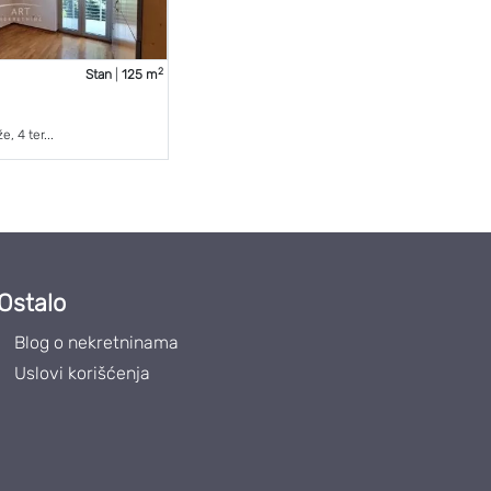
2
Stan
|
125 m
, 4 ter...
Ostalo
Blog o nekretninama
Uslovi korišćenja