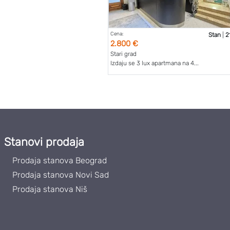
Cena:
Stan
|
2
2.800 €
Stari grad
Izdaju se 3 lux apartmana na 4...
Stanovi prodaja
Prodaja stanova Beograd
Prodaja stanova Novi Sad
Prodaja stanova Niš