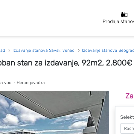
Prodaja stano
rad
Izdavanje stanova Savski venac
Izdavanje stanova Beograd
oban stan za izdavanje, 92m2, 2.800€
na vodi - Hercegovačka
Za
Selekt