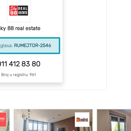
ky 88 real estate
oglasa:
RUMEJTOR-2546
011 412 83 80
Broj u registru: 961