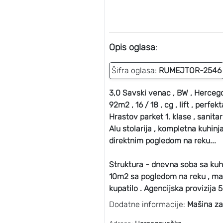
Opis oglasa
:
Šifra oglasa:
RUMEJTOR-2546
3,0 Savski venac , BW , Hercegov
92m2 , 16 / 18 , cg , lift , perf
Hrastov parket 1. klase , sanitar
Alu stolarija , kompletna kuhinj
direktnim pogledom na reku...
Struktura - dnevna soba sa kuhi
10m2 sa pogledom na reku , mas
kupatilo . Agencijska provizija 
Dodatne informacije:
Mašina za 