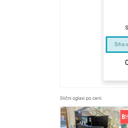
S
Šifra 
Slični oglasi po ceni: