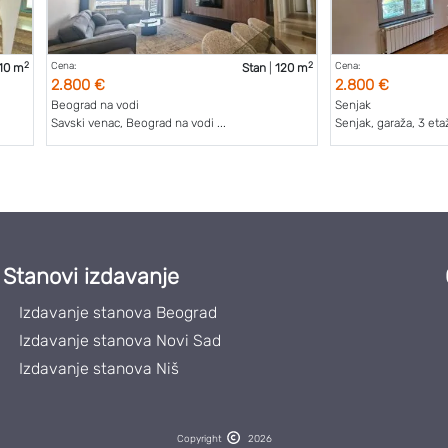
2
2
Cena:
Cena:
10 m
Stan
|
120 m
2.800 €
2.800 €
Beograd na vodi
Senjak
Savski venac, Beograd na vodi ...
Senjak, garaža, 3 etaže
Stanovi izdavanje
Izdavanje stanova Beograd
Izdavanje stanova Novi Sad
Izdavanje stanova Niš
Copyright
2026