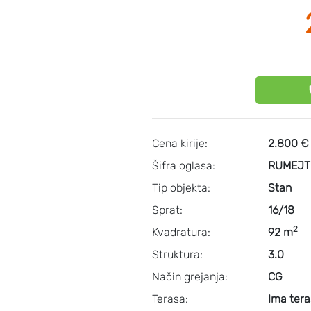
Cena kirije:
2.800 €
Šifra oglasa:
RUMEJT
Tip objekta:
Stan
Sprat:
16/18
2
Kvadratura:
92 m
Struktura:
3.0
Način grejanja:
CG
Terasa:
Ima tera