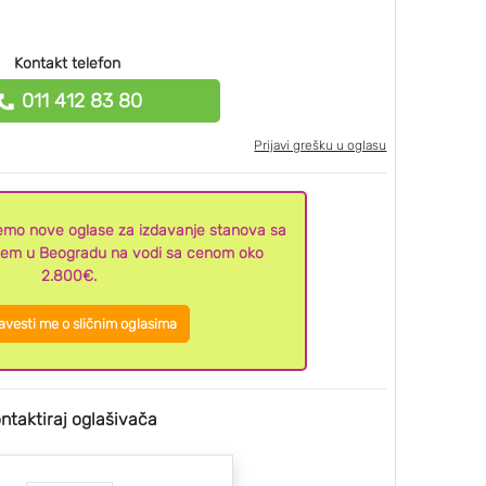
Kontakt telefon
011 412 83 80
Prijavi grešku u oglasu
ljemo nove oglase za izdavanje stanova sa
njem u Beogradu na vodi sa cenom oko
2.800€.
vesti me o sličnim oglasima
ntaktiraj oglašivača